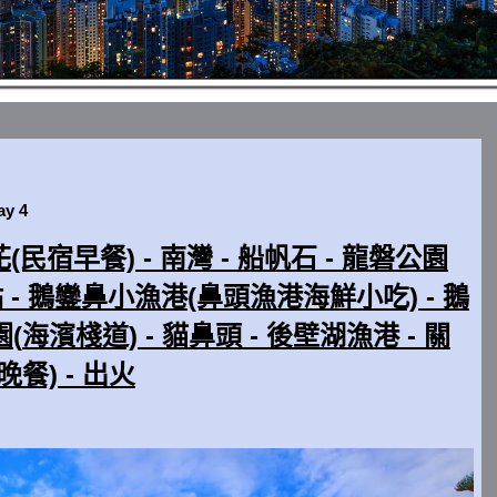
y 4
花(民宿早餐) - 南灣 - 船帆石 - 龍磐公園
點 - 鵝鑾鼻小漁港(鼻頭漁港海鮮小吃) - 鵝
(
海濱棧道) - 貓鼻頭 - 後壁湖漁港 - 關
晚餐) - 出火