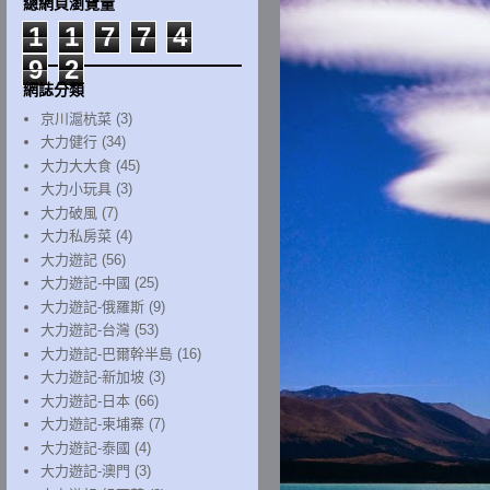
總網頁瀏覽量
1
1
7
7
4
9
2
網誌分類
京川滬杭菜
(3)
大力健行
(34)
大力大大食
(45)
大力小玩具
(3)
大力破風
(7)
大力私房菜
(4)
大力遊記
(56)
大力遊記-中國
(25)
大力遊記-俄羅斯
(9)
大力遊記-台灣
(53)
大力遊記-巴爾幹半島
(16)
大力遊記-新加坡
(3)
大力遊記-日本
(66)
大力遊記-柬埔寨
(7)
大力遊記-泰國
(4)
大力遊記-澳門
(3)