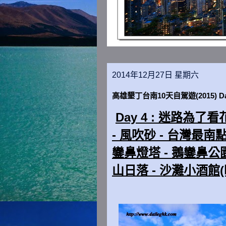
2014年12月27日 星期六
高雄墾丁台南10天自駕遊(2015) Da
Day 4 : 迷路為了看
- 風吹砂 - 台灣最南
鑾鼻燈塔 -
鵝鑾鼻公園
山日落 - 沙灘小酒館(