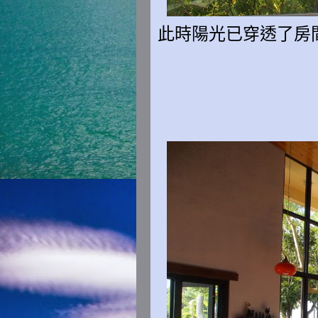
此時陽光已穿透了
房