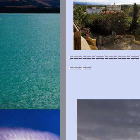
================
=====