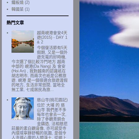
鐵板燒
(2)
韓國菜
(1)
熱門文章
越南峴港會安4天
遊(2015) - DAY 1
& 2
今個復活節有5天
假期, 又是一個外
遊充電的好時機,
今次選了個比較冷門地方 越南
中部的 峴港(Da Nang) 及 會安
(Hoi An) , 我對越南的認識衹在
胡志明市, 而兩次也衹是公務旅
遊. 峴港 是一個很適合旅遊渡假
的地方, 生活非常悠閒, 當地全
無工業, 七成居民為旅...
慈山寺(桃花園記)
位於 大埔 的 慈
山寺 我們差不多
每年也會去一次,
除了參觀青銅合
金鑄造, 法相慈悲
莊嚴的素白觀音像, 亦可感受寺
內環境寧靜舒暢的氛圍, 是個令
人洗滌心靈的人間淨土. 從網上