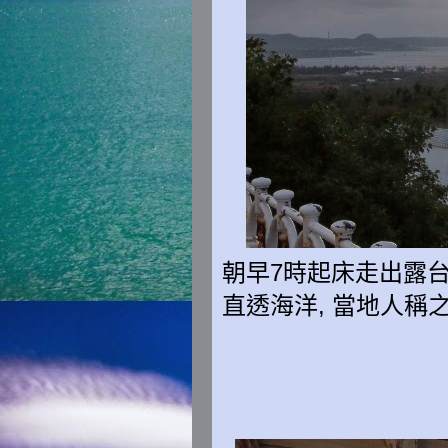
朝早7時
起床走出露台
直透海洋, 當地人稱