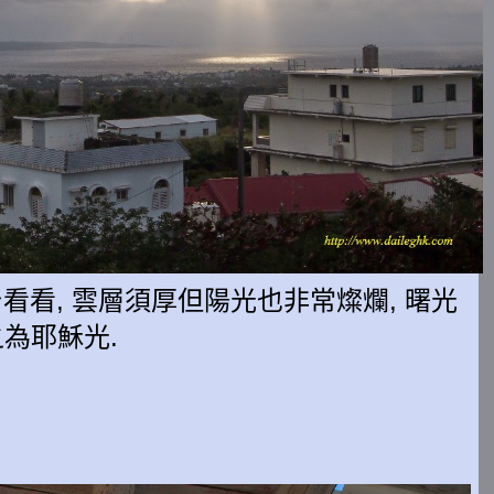
看看, 雲層須厚但陽光也非常燦爛, 曙光
之為耶穌光.