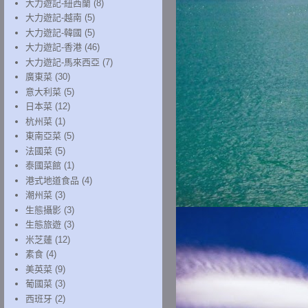
大力遊記-紐西蘭
(8)
大力遊記-越南
(5)
大力遊記-韓國
(5)
大力遊記-香港
(46)
大力遊記-馬來西亞
(7)
廣東菜
(30)
意大利菜
(5)
日本菜
(12)
杭州菜
(1)
東南亞菜
(5)
法國菜
(5)
泰國菜館
(1)
港式地道食品
(4)
潮州菜
(3)
生態攝影
(3)
生態旅遊
(3)
米芝蓮
(12)
素食
(4)
美英菜
(9)
葡國菜
(3)
西班牙
(2)