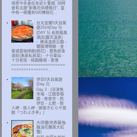
得悉今年會在年初七重開, 同時
會有主題"新春花供禮佛日", 當
中有一條種有500棵桃花...
台北宜蘭5天自駕
遊2014(Day 5)
(DAY 5) 長榮鳳凰
酒店(露天溫泉)
- 礁溪溫泉公園 -
蘭陽博物館 - 金
車城堡咖啡館(桐花) - 賣魚郎食
酒处(漁家私房菜) - 十分車站 -
十分老街 - 桃園機場 - 香港
======================
===============...
伊豆5天自駕遊
(Day 2)
Day 2 : (沼津魚
市場 - 江間草莓
園 - 修善寺 - 西
伊豆 - 土肥 - 戀
人岬 - 旅人岬 - 御宿きむらや旅
館「つわぶき亭」)
大班樓(地表最強-
雞油花雕蒸大紅
蟹)