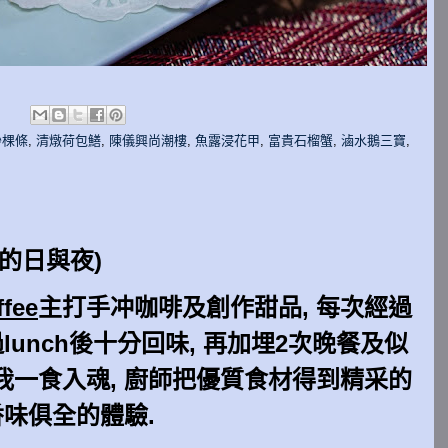
:
炒棵條
,
清燉荷包鱔
,
陳儀興尚潮樓
,
魚露浸花甲
,
富貴石榴蟹
,
滷水鵝三寶
,
豬連的日與夜)
ffee
主打手冲咖啡及創作甜品, 每次經過
unch後
十分回味
, 再加埋2次晚餐及似
我
一食入魂
, 廚師把
優質
食材得到
精采的
香味俱全的體驗.