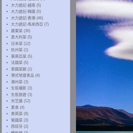
大力遊記-越南
(5)
大力遊記-韓國
(5)
大力遊記-香港
(46)
大力遊記-馬來西亞
(7)
廣東菜
(30)
意大利菜
(5)
日本菜
(12)
杭州菜
(1)
東南亞菜
(5)
法國菜
(5)
泰國菜館
(1)
港式地道食品
(4)
潮州菜
(3)
生態攝影
(3)
生態旅遊
(3)
米芝蓮
(12)
素食
(4)
美英菜
(9)
葡國菜
(3)
西班牙
(2)
鐵板燒
(2)