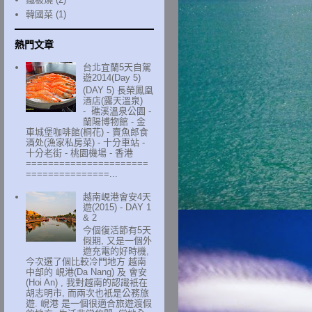
韓國菜
(1)
熱門文章
台北宜蘭5天自駕
遊2014(Day 5)
(DAY 5) 長榮鳳凰
酒店(露天溫泉)
- 礁溪溫泉公園 -
蘭陽博物館 - 金
車城堡咖啡館(桐花) - 賣魚郎食
酒处(漁家私房菜) - 十分車站 -
十分老街 - 桃園機場 - 香港
======================
===============...
越南峴港會安4天
遊(2015) - DAY 1
& 2
今個復活節有5天
假期, 又是一個外
遊充電的好時機,
今次選了個比較冷門地方 越南
中部的 峴港(Da Nang) 及 會安
(Hoi An) , 我對越南的認識衹在
胡志明市, 而兩次也衹是公務旅
遊. 峴港 是一個很適合旅遊渡假