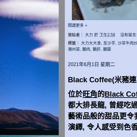
閱讀更多 »
張貼者：
大力
於
下午2:59
沒有留言
標籤：
大力大大食
,
反沙芋
,
沙茶牛肉
潮州菜
,
鵝肉
,
鵝肝
,
鵝腸
2021年6月1日 星期二
Black Coffee(米
位於
旺角
的
Black Co
都大排長龍, 曾經吃過l
藝術品般的甜品更令
演繹, 令人感受到色