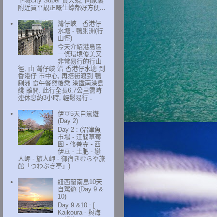
下嘅City Super 買大蜆, 同家裏
附近買平靚正嘅生蠔都好方便...
灣仔峽 - 香港仔
水塘 - 鴨脷洲(行
山徑)
今天介紹港島區
一條環境優美又
非常易行的行山
徑, 由 灣仔峽 沿 香港仔水塘 到
香港仔 市中心, 再搭街渡到 鴨
脷洲 食午餐然後乘 港鐵南港島
綫 離開. 此行全長6.7公里需時
連休息約3小時, 輕鬆易行 .
伊豆5天自駕遊
(Day 2)
Day 2 : (沼津魚
市場 - 江間草莓
園 - 修善寺 - 西
伊豆 - 土肥 - 戀
人岬 - 旅人岬 - 御宿きむらや旅
館「つわぶき亭」)
紐西蘭南島10天
自駕遊 (Day 9 &
10)
Day 9 &10 : [
Kaikoura - 與海