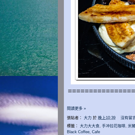
===============
閱讀更多 »
張貼者：
大力
於
晚上10:39
沒有留言
標籤：
大力大大食
,
手冲拉花咖啡
,
米
Black Coffee
,
Cafe