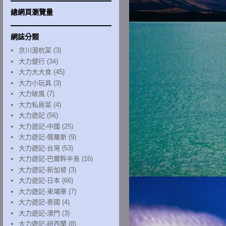
總網頁瀏覽量
網誌分類
京川滬杭菜
(3)
大力健行
(34)
大力大大食
(45)
大力小玩具
(3)
大力破風
(7)
大力私房菜
(4)
大力遊記
(56)
大力遊記-中國
(25)
大力遊記-俄羅斯
(9)
大力遊記-台灣
(53)
大力遊記-巴爾幹半島
(16)
大力遊記-新加坡
(3)
大力遊記-日本
(66)
大力遊記-柬埔寨
(7)
大力遊記-泰國
(4)
大力遊記-澳門
(3)
大力遊記-紐西蘭
(8)