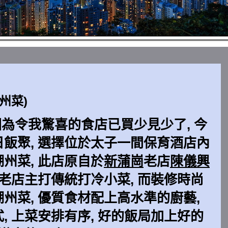
州菜)
, 因為令我驚喜的食店已買少見少了, 今
日飯聚, 選擇位於太子一間保育酒店內
潮州菜, 此店原自於
新蒲崗
老店
陳儀興
 老店主打傳統打冷小菜, 而裝修時尚
州菜, 優質食材配上高水準的廚藝,
, 上菜安排有序, 好的飯局加上好的