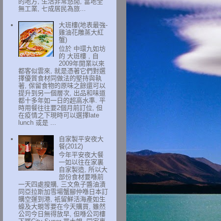
的地方, 生活非常悠閒, 當地全
無工業, 七成居民為旅...
大班樓(地表最強-
雞油花雕蒸大紅
蟹)
位於 中環九如坊
的 大班樓 , 自
2009年開業以來
都客似雲來, 就是憑著它們對選
擇優質食材同做法的堅持與執
著, 保留食物的原味之餘還可以
提升到另一個層次, 出品和味道
都十多年如一日的超高水準. 平
時用餐往往要2個月前訂位, 但
在疫情之下現時可以選擇late
lunch 或是 ...
自家製平安夜大
餐(2012)
今年平安夜大餐
一如以往在家裏
自家製造, 所以大
部份食材要喺前
一天四處搜購, 三文魚子醬油漬
同亞拉斯加雪場蟹腳仲喺日本訂
購空運到港, 衹留鮮活海產如生
蠔及大蜆等要在今天購買, 雖然
公司今日無得放早, 但喺公司樓