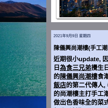
2021年9月9日 星期四
陳儀興尚潮樓(手工潮
近期很小update
日
為食三兄弟
攪生
的
陳儀興尚潮樓
食
飯店
的第二代傳人,
的尚潮樓主打手工潮
做出色香味全的菜式