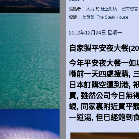
張貼者：
大力
於
晚上9:15
沒有留言
標籤：
美英菜
,
The Steak House
2012年12月24日 星期一
自家製平安夜大餐(201
今年平安夜大餐一如
喺前一天四處搜購,
日本訂購空運到港,
買, 雖然公司今日無得放
蜆, 同家裏附近買平
一道湯, 但已經飽到