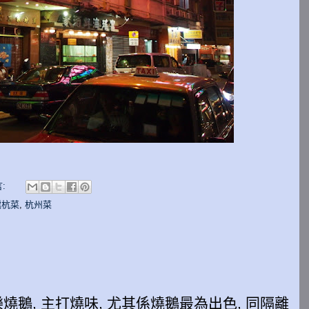
:
滬杭菜
,
杭州菜
鵝, 主打燒味, 尤其係燒鵝最為出色, 同隔離