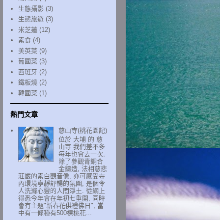
生態攝影
(3)
生態旅遊
(3)
米芝蓮
(12)
素食
(4)
美英菜
(9)
葡國菜
(3)
西班牙
(2)
鐵板燒
(2)
韓國菜
(1)
熱門文章
慈山寺(桃花園記)
位於 大埔 的 慈
山寺 我們差不多
每年也會去一次,
除了參觀青銅合
金鑄造, 法相慈悲
莊嚴的素白觀音像, 亦可感受寺
內環境寧靜舒暢的氛圍, 是個令
人洗滌心靈的人間淨土. 從網上
得悉今年會在年初七重開, 同時
會有主題"新春花供禮佛日", 當
中有一條種有500棵桃花...