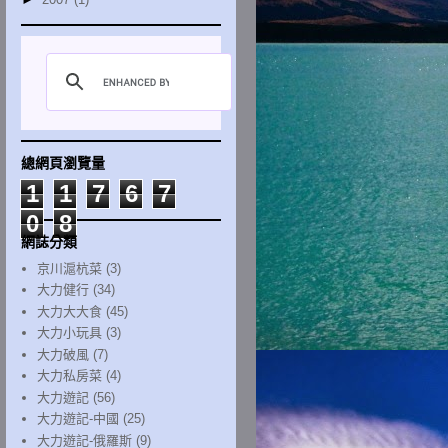
總網頁瀏覽量
1
1
7
6
7
0
8
網誌分類
京川滬杭菜
(3)
大力健行
(34)
大力大大食
(45)
大力小玩具
(3)
大力破風
(7)
大力私房菜
(4)
大力遊記
(56)
大力遊記-中國
(25)
大力遊記-俄羅斯
(9)