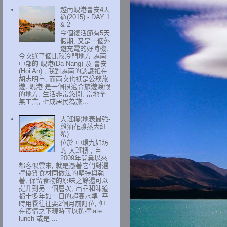
越南峴港會安4天
遊(2015) - DAY 1
& 2
今個復活節有5天
假期, 又是一個外
遊充電的好時機,
今次選了個比較冷門地方 越南
中部的 峴港(Da Nang) 及 會安
(Hoi An) , 我對越南的認識衹在
胡志明市, 而兩次也衹是公務旅
遊. 峴港 是一個很適合旅遊渡假
的地方, 生活非常悠閒, 當地全
無工業, 七成居民為旅...
大班樓(地表最強-
雞油花雕蒸大紅
蟹)
位於 中環九如坊
的 大班樓 , 自
2009年開業以來
都客似雲來, 就是憑著它們對選
擇優質食材同做法的堅持與執
著, 保留食物的原味之餘還可以
提升到另一個層次, 出品和味道
都十多年如一日的超高水準. 平
時用餐往往要2個月前訂位, 但
在疫情之下現時可以選擇late
lunch 或是 ...