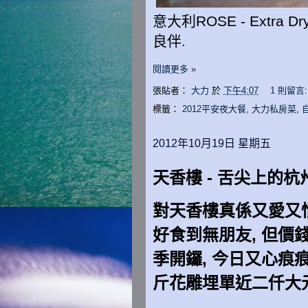
意大利ROSE - Extra
良伴.
閱讀更多 »
張貼者：
大力
於
下午4:07
1 則留言
標籤：
2012平安夜大餐
,
大力私房菜
,
2012年10月19日 星期五
天香樓 - 舌尖上的杭
對天香樓真係又愛又恨
好食到無朋友, 但價
季開鑼, 今日又心痕
斤花雕埋單近二仟大元