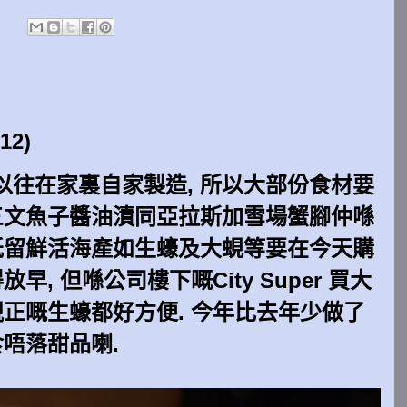
:
2)
以往在家裏自家製造, 所以大部份食材要
 三文魚子醬油漬同亞拉斯加雪場蟹腳仲喺
 衹留鮮活海產如生蠔及大蜆等要在今天購
早, 但喺公司樓下嘅City Super 買大
靚正嘅生蠔都好方便. 今年比去年少做了
食唔落甜品喇.