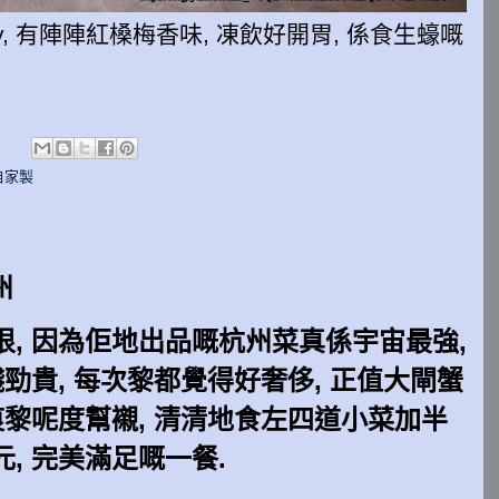
 Dry, 有陣陣紅槡梅香味, 凍飲好開胃, 係食生蠔嘅
:
自家製
州
, 因為佢地出品嘅杭州菜真係宇宙最強,
錢勁貴, 每次黎都覺得好奢侈, 正值大閘蟹
痕黎呢度幫襯, 清清地食左四道小菜加半
, 完美滿足嘅一餐.