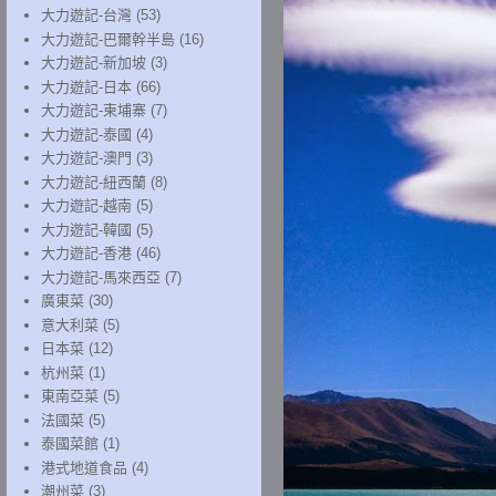
大力遊記-台灣
(53)
大力遊記-巴爾幹半島
(16)
大力遊記-新加坡
(3)
大力遊記-日本
(66)
大力遊記-柬埔寨
(7)
大力遊記-泰國
(4)
大力遊記-澳門
(3)
大力遊記-紐西蘭
(8)
大力遊記-越南
(5)
大力遊記-韓國
(5)
大力遊記-香港
(46)
大力遊記-馬來西亞
(7)
廣東菜
(30)
意大利菜
(5)
日本菜
(12)
杭州菜
(1)
東南亞菜
(5)
法國菜
(5)
泰國菜館
(1)
港式地道食品
(4)
潮州菜
(3)