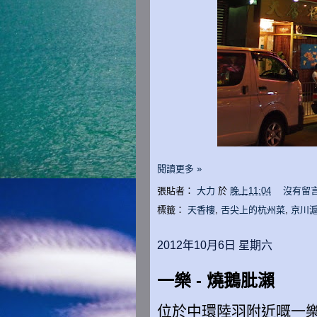
閱讀更多 »
張貼者：
大力
於
晚上11:04
沒有留言
標籤：
天香樓
,
舌尖上的杭州菜
,
京川
2012年10月6日 星期六
一樂 - 燒鵝肶瀨
位於中環陸羽附近嘅一樂燒