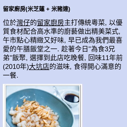
留家廚房(米芝蓮 + 米豬連)
位於
灣仔
的
留家廚房
主打傳統粵菜, 以優
質食材配合高水準的廚藝做出精美菜式,
午市點心精緻又好味, 早已成為我們最喜
愛的午膳飯堂之一. 趁著今日"為食3兄
弟"飯聚, 選擇到此店吃晚餐, 回味11年前
(2010年)
大坑店
的滋味, 食得開心滿意的
一餐.