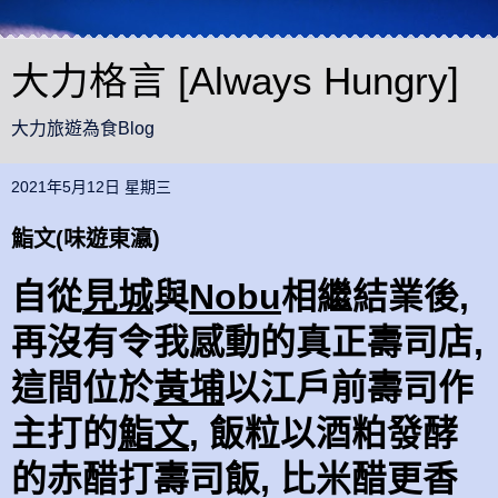
大力格言 [Always Hungry]
大力旅遊為食Blog
2021年5月12日 星期三
鮨文(味遊東瀛)
自從
見城
與
Nobu
相繼結業後,
再沒有令我感動的真正壽司店,
這間位於
黃埔
以江戶前壽司作
主打的
鮨文
, 飯粒以酒粕發酵
的赤醋打壽司飯, 比米醋更香