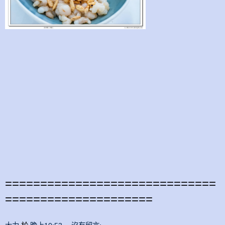
==============================
=====================