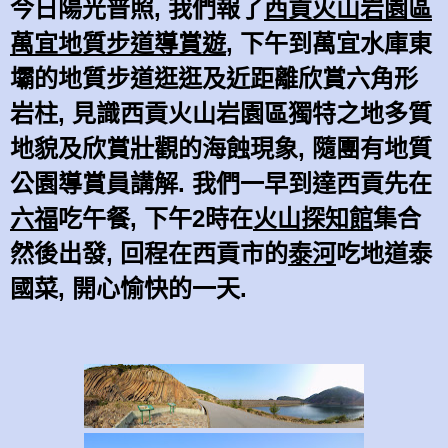
今日陽光普照, 我們報了
西貢火山岩園區
萬宜地質步道導賞遊
, 下午到萬宜水庫東
壩的地質步道逛逛及近距離欣賞六角形
岩柱, 見識西貢火山岩園區獨特之地多質
地貌及欣賞壯觀的海蝕現象, 隨團有地質
公園導賞員講解. 我們一早到達西貢先在
六福
吃午餐, 下午2時在
火山探知館
集合
然後出發, 回程在西貢市的
泰河
吃地道泰
國菜, 開心愉快的一天.