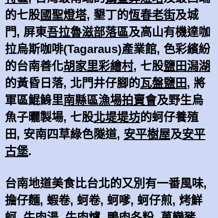
的七股
國聖燈塔,
墾丁的
恆春老街
及城
門, 屏東
吾拉魯滋部落區
及高山有機達咖
拉烏斯咖啡(Tagaraus)產業館, 色彩繽紛
的台南善化
胡家里彩繪村
, 七股
鹽田潟湖
的黃昏日落, 北門井仔腳的
瓦盤鹽田
, 將
軍區鯤鯓里
南縣區漁場拍賣會
及野生烏
魚子曬製場, 七股
北堤堤坊
的蚵仔養殖
田, 安南四草綠色隧道,
安平樹屋
及
安平
古堡
.
台南地道美食比台北的又別有一番風味,
擔仔麵, 蝦卷, 蚵卷, 蚵嗲, 蚵仔煎, 烤鮮
蚵, 牛肉湯, 牛肉爐, 鴨肉冬粉, 萬巒豬