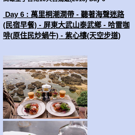
Day 6 : 萬里桐潮澗帶 - 聽著海聲迷路
(民宿早餐) - 屏東大武山
泰武鄉 - 哈雷咖
啡(
原住民
炒蝸牛) - 紫心樓(天空步道)