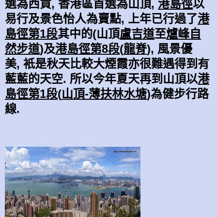
選為西貢
,
香港區首選為山頂
,
港島徑
以
易行及景色怡人為賣點
,
上年已行過了
港
島徑第
1
段
其中的
(
山頂
盧吉道
至
爐峰自
然步道
)
及
港島徑第
8
段
(
龍脊
)
,
風景優
美
,
衹是秋天比較大煙霞亦很難遇得到有
藍藍的天空
.
所以今年夏天再到山頂以
港
島徑第
1
段
(
山頂
-
薄扶林水塘
)
為健步行路
線
.