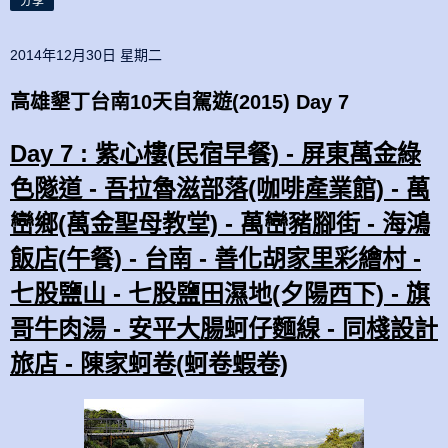
分享
2014年12月30日 星期二
高雄墾丁台南10天自駕遊(2015) Day 7
Day 7 : 紫心樓(民宿早餐) - 屏東萬金綠
色隧道 - 吾拉魯滋部落(咖啡產業館) - 萬
巒鄉(萬金聖母教堂) - 萬巒豬腳街 - 海鴻
飯店(午餐) - 台南 - 善化胡家里彩繪村 -
七股鹽山 - 七股鹽田濕地(夕陽西下) - 旗
哥牛肉湯 - 安平大腸蚵仔麵線 - 同棧設計
旅店 - 陳家蚵卷(蚵卷蝦卷)