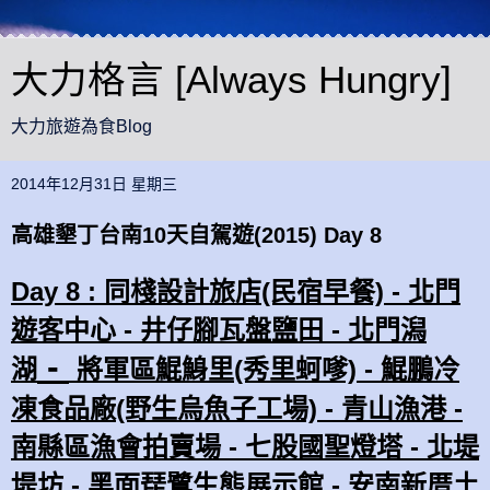
大力格言 [Always Hungry]
大力旅遊為食Blog
2014年12月31日 星期三
高雄墾丁台南10天自駕遊(2015) Day 8
Day 8 :
同棧設計旅店
(民宿早餐) - 北門
遊客中心 - 井仔腳瓦盤鹽田 - 北門潟
-
湖
將軍區鯤鯓里(秀里蚵嗲) - 鯤鵬冷
凍食品廠(野生烏魚子工場) - 青山漁港 -
南縣區漁會拍賣場 - 七股國聖燈塔 - 北堤
堤坊 - 黑面琵鷺生態展示館 - 安南新厝土