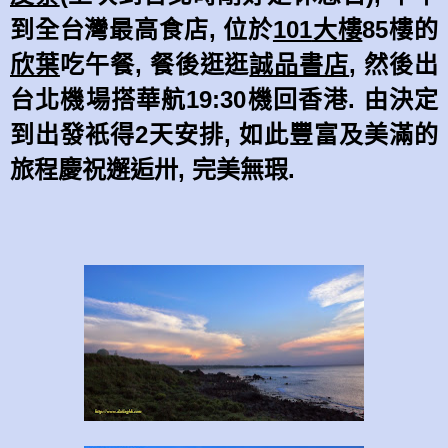
到全台灣最高食店
,
位於
101
大樓
85
樓的
欣葉
吃午餐
,
餐後逛逛
誠品書店
,
然後出
台北機場搭華航
19:30
機回香港
.
由決定
到出發衹得
2
天安排
,
如此豐富及美滿的
旅程慶祝邂逅卅
,
完美無瑕
.