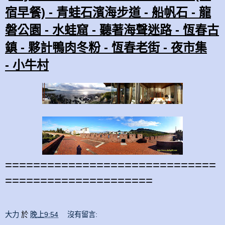
宿早餐) -
青蛙石濱海步道 -
船帆石 - 龍
磐公園 -
水蛙窟 - 聽著海聲迷路 - 恆春
古
鎮
- 夥計鴨肉冬粉 - 恆春老街 -
夜
市集
-
小牛村
==============================
=====================
大力
於
晚上9:54
沒有留言: