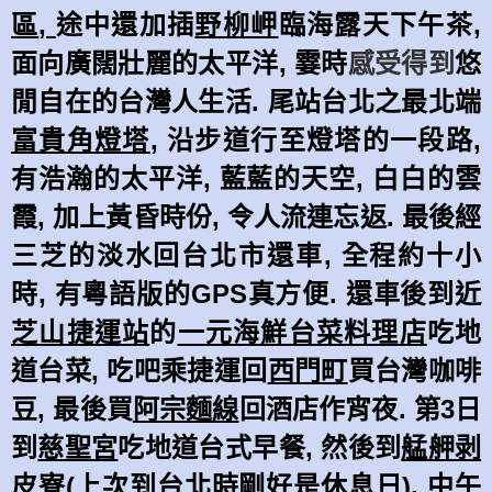
區
,
途中還加插
野柳岬
臨海露天下午茶
,
面向廣闊壯麗的太平洋
,
霎時
感受得到
悠
閒自在的台灣人生活
.
尾站台北之最北端
富貴角燈塔
,
沿步道行至燈塔的一段路
,
有浩瀚的太平洋
,
藍藍的天空
,
白白的雲
霞
,
加上黃昏時份
,
令人流連忘返
.
最後經
三芝的淡水回台北市還車
,
全程約十小
時
,
有粵語版的
GPS
真方便
.
還車後到近
芝山捷運站
的
一元海鮮台菜料理店
吃地
道台菜
,
吃吧乘捷運回
西門町
買台灣咖啡
豆
,
最後買
阿宗麵線
回酒店作宵夜
.
第
3
日
到
慈聖宮
吃地道台式早餐
,
然後到
艋舺剥
皮寮
(
上次到台北時剛好是休息日
),
中午