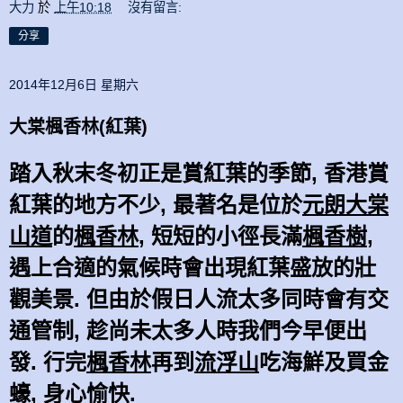
大力
於
上午10:18
沒有留言:
分享
2014年12月6日 星期六
大棠楓香林(紅葉)
踏入秋末冬初正是賞紅葉的季節, 香港賞
紅葉的地方不少, 最著名是位於
元朗
大棠
山道
的
楓香林
, 短短的小徑長滿
楓香樹
,
遇上合適的氣候時會出現紅葉盛放的壯
觀美景. 但由於假日人流太多同時會有交
通管
制,
趁
尚未太多人時我們今早便出
發. 行完
楓香林
再到
流浮山
吃海鮮及買金
蠔, 身心愉快.