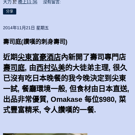
大力
於
晚上11:36
沒有留言:
分享
2014年11月21日 星期五
壽司庭(讚嘆的刺身壽司)
近期
尖東富豪酒店
內新開了壽司專門店
壽司庭
, 由
西村
弘美
的大徒弟
主理, 很久
已沒有吃日本晚餐的我今晚決定到尖東
一試, 餐廳環境一般, 但食材由日本直送,
出品非常優質, Omakase 每位$980, 菜
式豐富精釆, 令人讚嘆的一餐.