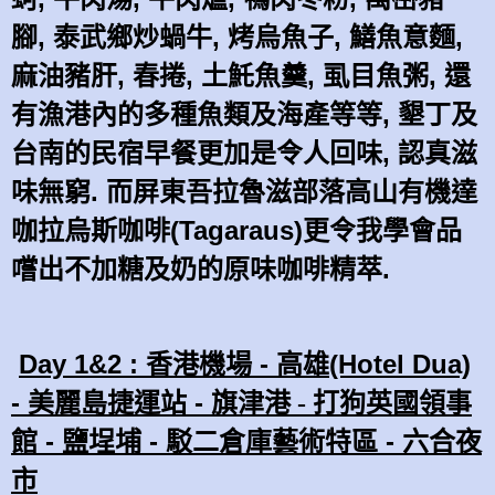
腳, 泰武鄉炒蝸牛, 烤烏魚子, 鱔魚意麵,
麻油豬肝, 春捲,
土魠魚羹, 虱目魚粥, 還
有漁港內的多種魚類及海產等等,
墾丁及
台南
的民宿早
餐
更加是令人回味,
認真
滋
味無窮
.
而
屏東
吾拉魯滋部落
高山有機達
咖拉烏斯咖啡(Tagaraus)
更令我學會品
嚐出不加糖及奶的
原味
咖啡
精萃
.
Day 1&2 : 香港機場 - 高雄(Hotel Dua)
- 美麗島捷運站
-
打狗英國領事
旗津港 -
館 - 鹽埕埔 -
駁二倉庫藝術特區
- 六合夜
市