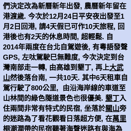
們決定改為新曆新年出發, 農曆新年留在
港渡歲. 今次於12月24日平安夜出發至1
月2日回港, 請4天假已可作10天旅程, 回
港後也有2天的休息時間, 超輕鬆. 自
2014年兩度在台北自駕遊後, 有粵語發聲
GPS, 左呔駕駛巳無難度, 今次決定到台
灣南部走一轉, 由高雄到墾丁, 再上
大武
山
然後落台南, 一共10天. 其中6天租車自
駕行駛了800公里, 由沿海岸線的車道至
山林間的綠色隧道景色也很優美.
墾丁
入
住兩間非常有特式的民宿, 坐落於
關山
旁
的迷路為了看花觀看日落超方便, 在
萬里
桐
潮澗帶的民宿
聽著海聲迷路
有與海為