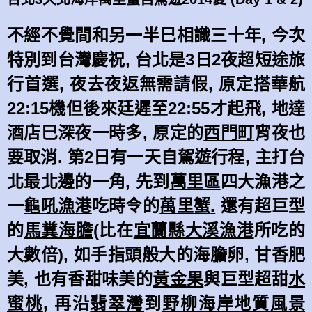
不經不覺間和另一半巳相識三十年
,
今次
特別到台灣慶祝
,
台北是
3
日
2
夜超短途旅
行首選
,
夜去夜返無需請假
,
原定搭華航
22:15
機但後來廷遲至
22:55
才起飛
,
地達
酒店巳深夜一時多
,
原定的
西門町
宵夜也
要取消
.
第
2
日有一天自駕遊行程
,
主打台
北最北邊的一角
,
先到
萬里區
四大漁港之
一
龜吼漁港
吃時令的
萬里蟹
.
還有超巨型
的
馬糞海膽
(
比在
宜蘭縣大溪漁港
所吃的
大數倍
),
如手指頭般大的海膽卵
,
甘香肥
美
,
也有香甜味美的
黃金果
與巨型超甜
水
蜜桃
,
再沿
翡翠灣
到
野柳海岸地質風景