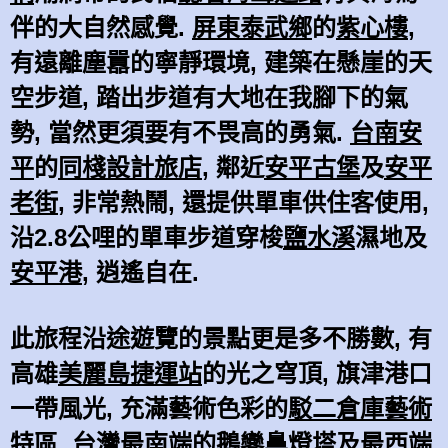
伴的大自然感覺.
屏東泰武鄉
的
紫心樓
,
有遠離塵囂的寧靜環境, 建築在懸崖的天
空步道, 踏出步道有大地在我腳下的氣
勢, 當然更須要有不畏高的勇氣.
台南安
平
的
同棧設計旅店
, 鄰
近
安平古堡
及
安平
老街
, 非常熱鬧, 還提供單車供住客使用,
沿2.8公哩的單車步道穿梭
鹽水溪
濕地及
安平港
, 逍遙自在.
此旅程沿途遊覽的景點更是多不勝數, 有
高雄
美麗島捷運站
的光之穹頂, 旗津港口
一帶風光, 充滿藝術色彩的
駁二倉庫藝術
特區
, 台灣最南端的
鵝鑾鼻燈塔
及最西端