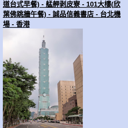
道台式早餐) -
艋舺剥皮寮 -
101大樓(
欣
葉
佛跳牆
午餐)
-
誠品
信義
書店 -
台北機
場
-
香港