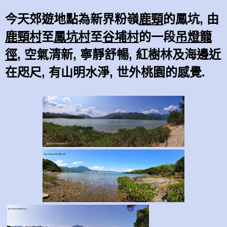
今天郊遊地點為新界粉嶺
鹿頸
的鳳坑, 由
鹿頸村
至
鳳坑村
至
谷埔村
的一段
吊燈籠
徑
, 空氣清新, 寧靜舒暢, 紅樹林及海邊近
在咫尺, 有山明水淨, 世外桃園的感覺.