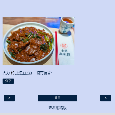
大力
於
上午11:30
沒有留言:
分享
‹
›
首頁
查看網路版