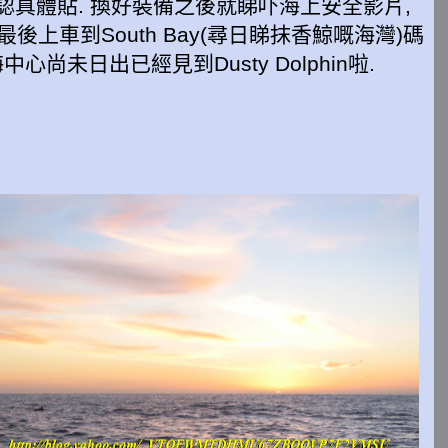
為止, 認真體貼. 換好裝備之後就睇吓海上安全影片,
後上車到South Bay(尋日睇抹香鯨嘅海灣)碼
心尚未日出已經見到Dusty Dolphin啦.