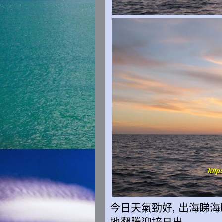
今日天氣勁好, 出海睇
地翻騰迎接日出.