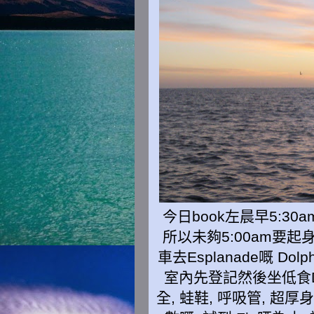
今日book左晨早5:30am
所以未夠5:00am要
車去Esplanade嘅 Dol
室內先登記然後坐低食D
全, 蛙鞋, 呼吸管, 超