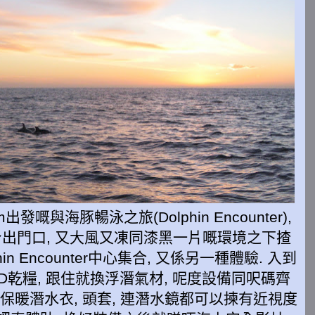
出發嘅與海豚暢泳之旅(Dolphin Encounter),
起身出門口, 又大風又凍同漆黑一片嘅環境之下揸
phin Encounter中心集合, 又係另一種體驗. 入到
乾糧, 跟住就換浮潛氣材, 呢度設備同呎碼齊
厚身保暖潛水衣, 頭套, 連潛水鏡都可以揀有近視度