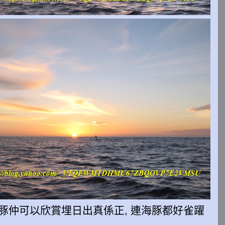
海豚仲可以欣賞埋日出真係正, 連海豚都好雀躍