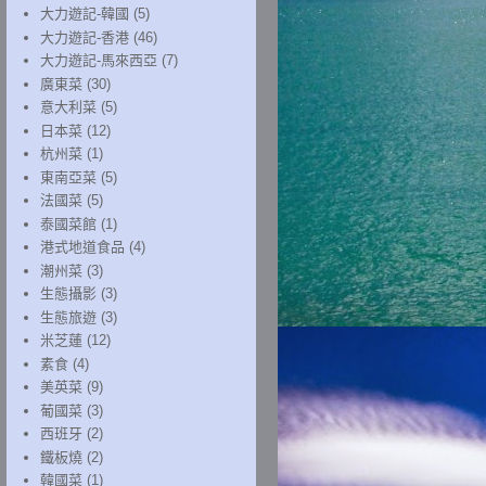
大力遊記-韓國
(5)
大力遊記-香港
(46)
大力遊記-馬來西亞
(7)
廣東菜
(30)
意大利菜
(5)
日本菜
(12)
杭州菜
(1)
東南亞菜
(5)
法國菜
(5)
泰國菜館
(1)
港式地道食品
(4)
潮州菜
(3)
生態攝影
(3)
生態旅遊
(3)
米芝蓮
(12)
素食
(4)
美英菜
(9)
葡國菜
(3)
西班牙
(2)
鐵板燒
(2)
韓國菜
(1)