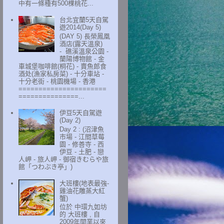
中有一條種有500棵桃花...
台北宜蘭5天自駕
遊2014(Day 5)
(DAY 5) 長榮鳳凰
酒店(露天溫泉)
- 礁溪溫泉公園 -
蘭陽博物館 - 金
車城堡咖啡館(桐花) - 賣魚郎食
酒处(漁家私房菜) - 十分車站 -
十分老街 - 桃園機場 - 香港
======================
===============...
伊豆5天自駕遊
(Day 2)
Day 2 : (沼津魚
市場 - 江間草莓
園 - 修善寺 - 西
伊豆 - 土肥 - 戀
人岬 - 旅人岬 - 御宿きむらや旅
館「つわぶき亭」)
大班樓(地表最強-
雞油花雕蒸大紅
蟹)
位於 中環九如坊
的 大班樓 , 自
2009年開業以來