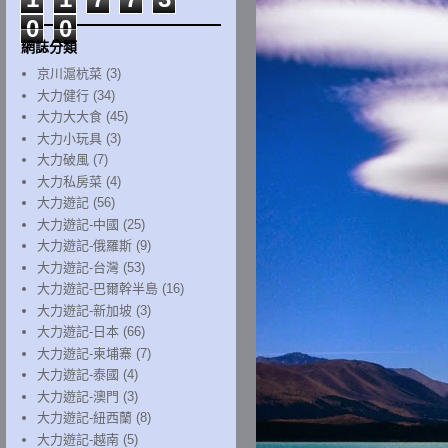
0
0
網誌分類
京川滬杭菜
(3)
大力健行
(34)
大力大大食
(45)
大力小玩具
(3)
大力破風
(7)
大力私房菜
(4)
大力遊記
(56)
大力遊記-中國
(25)
大力遊記-俄羅斯
(9)
大力遊記-台灣
(53)
大力遊記-巴爾幹半島
(16)
大力遊記-新加坡
(3)
大力遊記-日本
(66)
大力遊記-柬埔寨
(7)
大力遊記-泰國
(4)
大力遊記-澳門
(3)
大力遊記-紐西蘭
(8)
大力遊記-越南
(5)