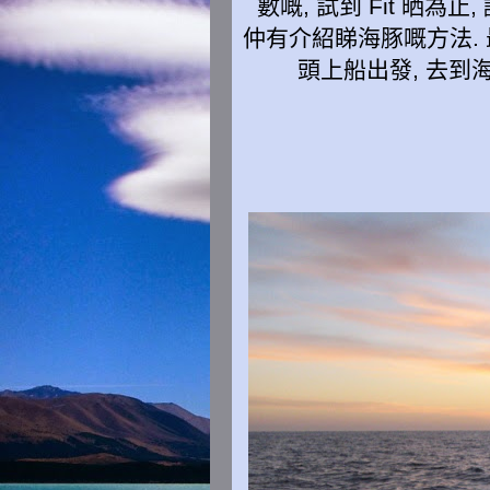
數嘅, 試到 Fit 晒
仲有介紹睇海豚嘅方法. 最
頭上船出發, 去到海中