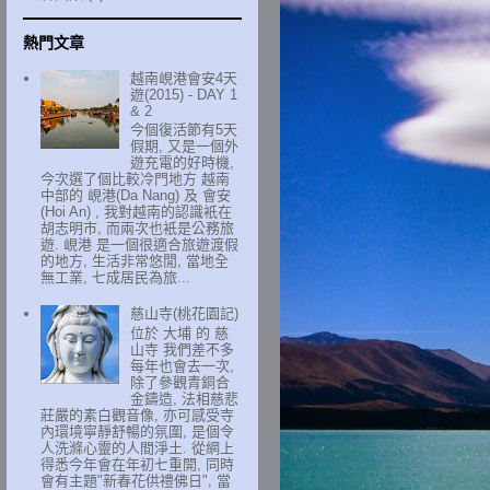
熱門文章
越南峴港會安4天
遊(2015) - DAY 1
& 2
今個復活節有5天
假期, 又是一個外
遊充電的好時機,
今次選了個比較冷門地方 越南
中部的 峴港(Da Nang) 及 會安
(Hoi An) , 我對越南的認識衹在
胡志明市, 而兩次也衹是公務旅
遊. 峴港 是一個很適合旅遊渡假
的地方, 生活非常悠閒, 當地全
無工業, 七成居民為旅...
慈山寺(桃花園記)
位於 大埔 的 慈
山寺 我們差不多
每年也會去一次,
除了參觀青銅合
金鑄造, 法相慈悲
莊嚴的素白觀音像, 亦可感受寺
內環境寧靜舒暢的氛圍, 是個令
人洗滌心靈的人間淨土. 從網上
得悉今年會在年初七重開, 同時
會有主題"新春花供禮佛日", 當