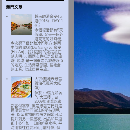
熱門文章
越南峴港會安4天
遊(2015) - DAY 1
& 2
今個復活節有5天
假期, 又是一個外
遊充電的好時機,
今次選了個比較冷門地方 越南
中部的 峴港(Da Nang) 及 會安
(Hoi An) , 我對越南的認識衹在
胡志明市, 而兩次也衹是公務旅
遊. 峴港 是一個很適合旅遊渡假
的地方, 生活非常悠閒, 當地全
無工業, 七成居民為旅...
大班樓(地表最強-
雞油花雕蒸大紅
蟹)
位於 中環九如坊
的 大班樓 , 自
2009年開業以來
都客似雲來, 就是憑著它們對選
擇優質食材同做法的堅持與執
著, 保留食物的原味之餘還可以
提升到另一個層次, 出品和味道
都十多年如一日的超高水準. 平
時用餐往往要2個月前訂位, 但