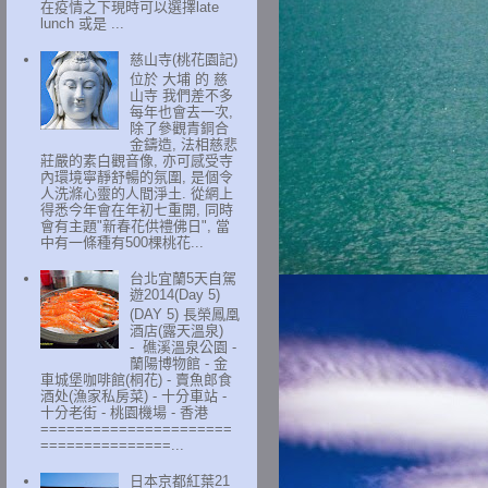
在疫情之下現時可以選擇late
lunch 或是 ...
慈山寺(桃花園記)
位於 大埔 的 慈
山寺 我們差不多
每年也會去一次,
除了參觀青銅合
金鑄造, 法相慈悲
莊嚴的素白觀音像, 亦可感受寺
內環境寧靜舒暢的氛圍, 是個令
人洗滌心靈的人間淨土. 從網上
得悉今年會在年初七重開, 同時
會有主題"新春花供禮佛日", 當
中有一條種有500棵桃花...
台北宜蘭5天自駕
遊2014(Day 5)
(DAY 5) 長榮鳳凰
酒店(露天溫泉)
- 礁溪溫泉公園 -
蘭陽博物館 - 金
車城堡咖啡館(桐花) - 賣魚郎食
酒处(漁家私房菜) - 十分車站 -
十分老街 - 桃園機場 - 香港
======================
===============...
日本京都紅葉21