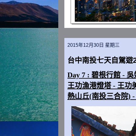
2015年12月30日 星期三
台中南投七天自駕遊201
Day 7 : 碧根行館 -
王功漁港燈塔 - 王功美
熱山丘(南投三合院) -