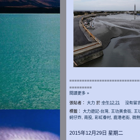
============================
=========
閱讀更多 »
張貼者：
大力
於
中午12:21
沒有留言
標籤：
大力遊記-台灣
,
王功美食街
,
王
蚵仔炸
,
南投
,
彩虹眷村
,
鹿港老街
,
微
2015年12月29日 星期二