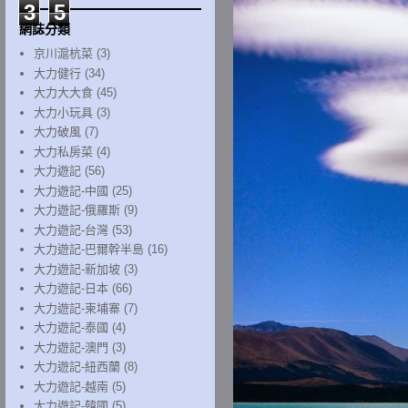
3
5
網誌分類
京川滬杭菜
(3)
大力健行
(34)
大力大大食
(45)
大力小玩具
(3)
大力破風
(7)
大力私房菜
(4)
大力遊記
(56)
大力遊記-中國
(25)
大力遊記-俄羅斯
(9)
大力遊記-台灣
(53)
大力遊記-巴爾幹半島
(16)
大力遊記-新加坡
(3)
大力遊記-日本
(66)
大力遊記-柬埔寨
(7)
大力遊記-泰國
(4)
大力遊記-澳門
(3)
大力遊記-紐西蘭
(8)
大力遊記-越南
(5)
大力遊記-韓國
(5)