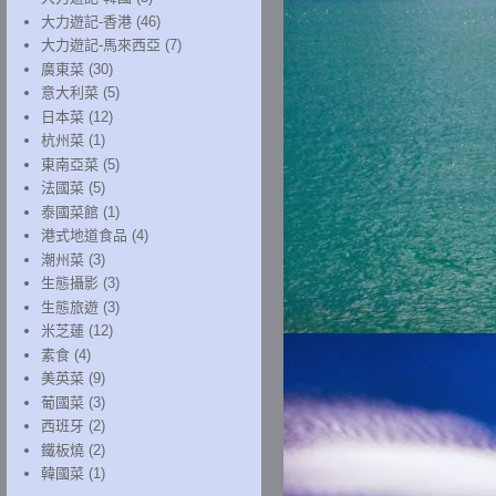
大力遊記-香港
(46)
大力遊記-馬來西亞
(7)
廣東菜
(30)
意大利菜
(5)
日本菜
(12)
杭州菜
(1)
東南亞菜
(5)
法國菜
(5)
泰國菜館
(1)
港式地道食品
(4)
潮州菜
(3)
生態攝影
(3)
生態旅遊
(3)
米芝蓮
(12)
素食
(4)
美英菜
(9)
葡國菜
(3)
西班牙
(2)
鐵板燒
(2)
韓國菜
(1)