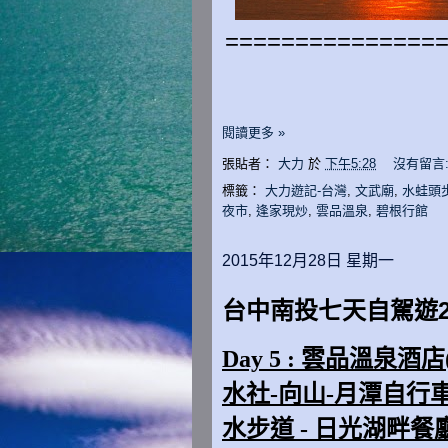
===============
閱讀更多 »
張貼者：
大力
於
下午5:28
沒有留言
標籤：
大力遊記-台灣
,
文武廟
,
水蛙頭
夜市
,
逢家現炒
,
雲品溫泉
,
碧根行館
2015年12月28日 星期一
台中南投七天自駕遊201
Day 5 : 雲品溫泉酒
水社-向山-月潭自行車道
水步道 - 日光湖畔餐廳(