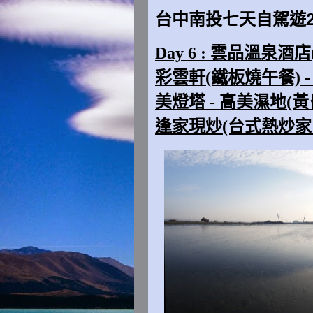
台中南投七天自駕遊201
Day 6 : 雲品溫泉酒店
彩雲軒(鐵板燒午餐) - 
美燈塔 - 高美濕地(黃昏
逢家現炒(台式熱炒家常