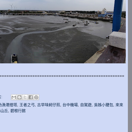
=====================================================
:
功漁港燈塔
,
王者之弓
,
古早味蚵仔煎
,
台中機場
,
自駕遊
,
吳姊小籠包
,
來來
熱山丘
,
碧根行館