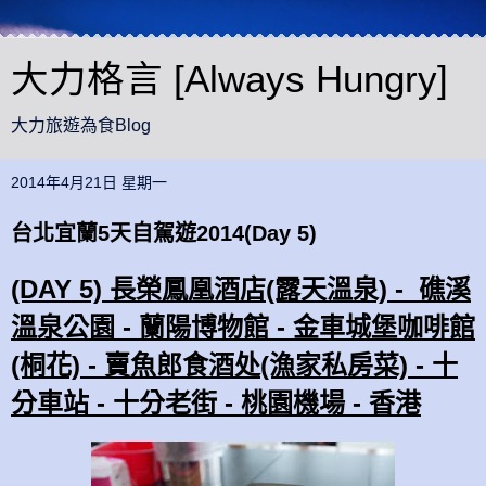
大力格言 [Always Hungry]
大力旅遊為食Blog
2014年4月21日 星期一
台北宜蘭5天自駕遊2014(Day 5)
(DAY 5) 長榮鳳凰酒店(露天溫泉) - 礁溪
溫泉公園 - 蘭陽博物館 - 金車城堡咖啡館
(桐花) - 賣魚郎食酒处(漁家私房菜) - 十
分車站 - 十分老街 - 桃園機場 - 香港