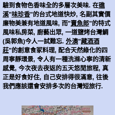
驗到食物色香味全的多層次美味. 在
礁
溪
"
味珍香
"的台式地道快炒, 名副其實價
廉物美兼有地道風味, 而"
賣魚郎
"的特式
風味私房菜, 廚藝出眾, 一道鹽烤台灣鯛
(吳郭魚)今人一試難忘.
外澳
"
藏酒酒
莊
"的創意食冢料理, 配合天然綠化的四
周寧靜環景, 令人有一種洗滌心寧的清新
感覺, 今次夜去夜返的五天悠閒旅程, 真
正是好食好住, 自己
安排得
很滿意, 往後
我們應該還會安排多次的台灣短旅行.