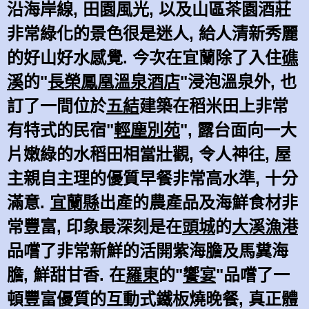
沿海岸線, 田園風光, 以及山區茶園酒莊
非常綠化的景色很是迷人, 給人清新秀麗
的好山好水感覺. 今次在宜蘭除了入住
礁
溪
的"
長榮鳳凰溫泉酒店
"浸泡溫泉外, 也
訂了一間位於
五結
建築在稻米田上非常
有特式的民宿"
輕塵別苑
", 露台面向一大
片嫩綠的水稻田相當壯觀, 令人神往, 屋
主親自主理的優質早餐非常高水準, 十分
滿意.
宜蘭縣
出產的農產品及海鮮食材非
常豐富, 印象最深刻是在
頭城
的
大溪漁港
品嚐了非常新鮮的活開紫海膽及馬糞海
膽, 鮮甜甘香. 在
羅東
的"
饗宴
"品嚐了一
頓豐富優質的互動式鐵板燒晚餐, 真正體