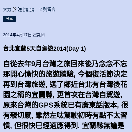
大力
於
晚上9:40
2 則留言:
分享
2014年4月17日 星期四
台北宜蘭5天自駕遊2014(Day 1)
自從去年9月台灣之旅回來後乃念念不忘
那開心愉快的旅遊體驗, 今個復活節決定
再到台灣旅遊, 選了鄰近台北有台灣後花
園之稱的
宜蘭縣
, 更首次在台灣自駕遊,
原來台灣的GPS系統已有廣東話版本, 很
有親切感, 雖然左呔駕駛初時有點不太習
慣, 但很快巳經適應得到,
宜蘭縣
無論是