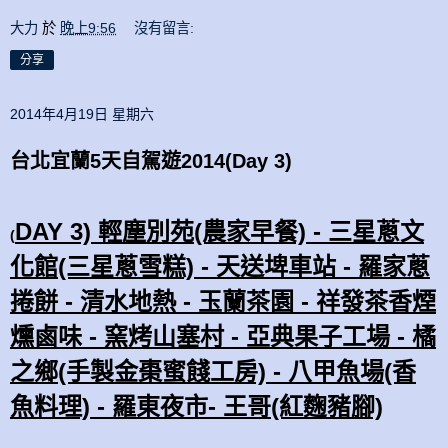
大力
於
晚上9:56
沒有留言:
分享
2014年4月19日 星期六
台北宜蘭5天自駕遊2014(Day 3)
DAY 3) 輕塵別苑(農家早餐) - 三星蔥文
(
化館(三星蔥雪糕) - 天送埤車站 - 羅家
蔥
捲餅 - 清水地熱 - 玉蘭茶園 - 祥發茶香煙
燻鹵味 - 窯烤山塞村 - 亞典果子工場 - 橘
之鄉(手製金棗蜜餞工房) -
八甲
魚場(香
魚料理) - 羅東夜市- 王哥(紅麴豬腳)