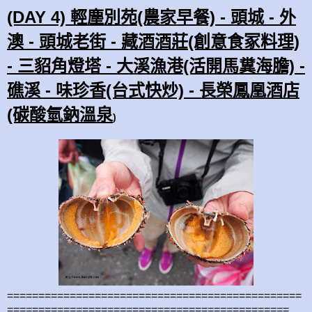
(DAY 4) 輕塵別苑(農家早餐) - 頭城 - 外
澳 - 頭城老街 - 藏酒酒莊(創意食冢料理)
- 三貂角燈塔 - 大溪漁港(活開馬糞海膽) -
礁溪 - 味珍香(台式快炒) - 長榮鳳凰酒店
(碳酸氫鈉溫泉
)
===============================================
=============================================