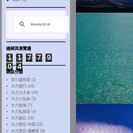
總網頁瀏覽量
1
1
7
7
9
0
4
網誌分類
京川滬杭菜
(3)
大力健行
(34)
大力大大食
(45)
大力小玩具
(3)
大力破風
(7)
大力私房菜
(4)
大力遊記
(56)
大力遊記-中國
(25)
大力遊記-俄羅斯
(9)