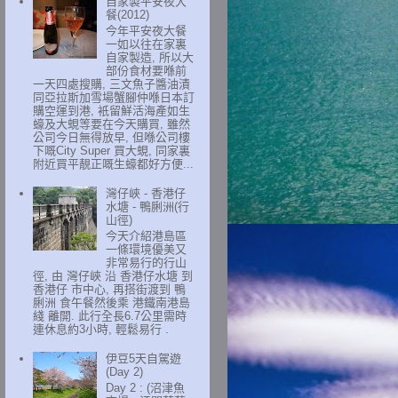
自家製平安夜大
餐(2012)
今年平安夜大餐
一如以往在家裏
自家製造, 所以大
部份食材要喺前
一天四處搜購, 三文魚子醬油漬
同亞拉斯加雪場蟹腳仲喺日本訂
購空運到港, 衹留鮮活海產如生
蠔及大蜆等要在今天購買, 雖然
公司今日無得放早, 但喺公司樓
下嘅City Super 買大蜆, 同家裏
附近買平靚正嘅生蠔都好方便...
灣仔峽 - 香港仔
水塘 - 鴨脷洲(行
山徑)
今天介紹港島區
一條環境優美又
非常易行的行山
徑, 由 灣仔峽 沿 香港仔水塘 到
香港仔 市中心, 再搭街渡到 鴨
脷洲 食午餐然後乘 港鐵南港島
綫 離開. 此行全長6.7公里需時
連休息約3小時, 輕鬆易行 .
伊豆5天自駕遊
(Day 2)
Day 2 : (沼津魚