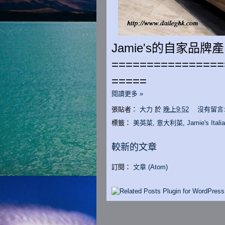
Jamie's的自家品牌
================
=====
閱讀更多 »
張貼者：
大力
於
晚上9:52
沒有留言
標籤：
美英菜
,
意大利菜
,
Jamie's Itali
較新的文章
訂閱：
文章 (Atom)