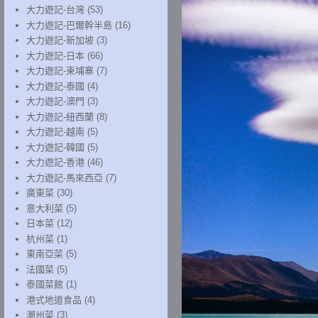
大力遊記-台灣
(53)
大力遊記-巴爾幹半島
(16)
大力遊記-新加坡
(3)
大力遊記-日本
(66)
大力遊記-柬埔寨
(7)
大力遊記-泰國
(4)
大力遊記-澳門
(3)
大力遊記-紐西蘭
(8)
大力遊記-越南
(5)
大力遊記-韓國
(5)
大力遊記-香港
(46)
大力遊記-馬來西亞
(7)
廣東菜
(30)
意大利菜
(5)
日本菜
(12)
杭州菜
(1)
東南亞菜
(5)
法國菜
(5)
泰國菜館
(1)
港式地道食品
(4)
潮州菜
(3)