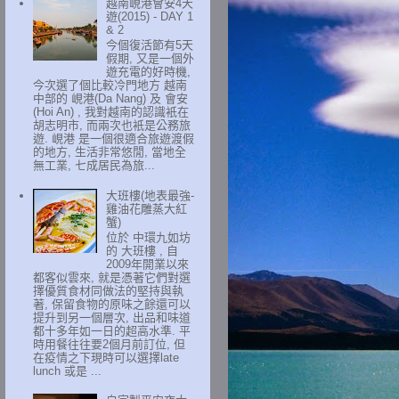
越南峴港會安4天
遊(2015) - DAY 1
& 2
今個復活節有5天
假期, 又是一個外
遊充電的好時機,
今次選了個比較冷門地方 越南
中部的 峴港(Da Nang) 及 會安
(Hoi An) , 我對越南的認識衹在
胡志明市, 而兩次也衹是公務旅
遊. 峴港 是一個很適合旅遊渡假
的地方, 生活非常悠閒, 當地全
無工業, 七成居民為旅...
大班樓(地表最強-
雞油花雕蒸大紅
蟹)
位於 中環九如坊
的 大班樓 , 自
2009年開業以來
都客似雲來, 就是憑著它們對選
擇優質食材同做法的堅持與執
著, 保留食物的原味之餘還可以
提升到另一個層次, 出品和味道
都十多年如一日的超高水準. 平
時用餐往往要2個月前訂位, 但
在疫情之下現時可以選擇late
lunch 或是 ...