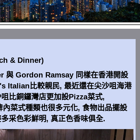
nch & Dinner)
er 與 Gordon Ramsay 同樣在香港開設
's Italian比較親民, 最近還在尖沙咀海港
沙咀比銅鑼灣店更加設
Pizza
菜式,
ian的餐牌內菜式種類也很多元化, 食物出品擺設
姿多采色彩鮮明,
真
正
色香味俱全.