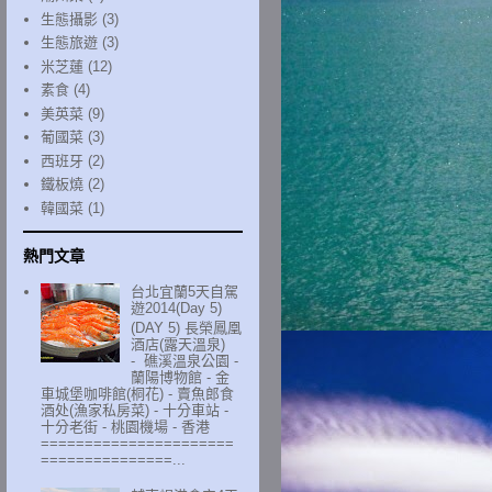
生態攝影
(3)
生態旅遊
(3)
米芝蓮
(12)
素食
(4)
美英菜
(9)
葡國菜
(3)
西班牙
(2)
鐵板燒
(2)
韓國菜
(1)
熱門文章
台北宜蘭5天自駕
遊2014(Day 5)
(DAY 5) 長榮鳳凰
酒店(露天溫泉)
- 礁溪溫泉公園 -
蘭陽博物館 - 金
車城堡咖啡館(桐花) - 賣魚郎食
酒处(漁家私房菜) - 十分車站 -
十分老街 - 桃園機場 - 香港
======================
===============...