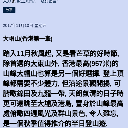
大力
於
晚上10:52
沒有留言:
分享
2017年11月10日 星期五
大帽山(香港第一峯)
踏入11月秋風起, 又是看芒草的好時節,
除首選的
大東山
外, 香港最高(957米)的
山峰
大帽山
也算是另一個好選擇, 登上頂
峰都需要不少體力, 但沿途景觀開揚, 可
腑瞰
錦田
及
九龍
一帶, 天朗氣清的日子時
更可遠眺至
大埔
及
港島
, 置身於山峰最高
處俯瞰四週風光及群山景色, 令人難忘,
是一個秋季值得推介的半日登山遊.