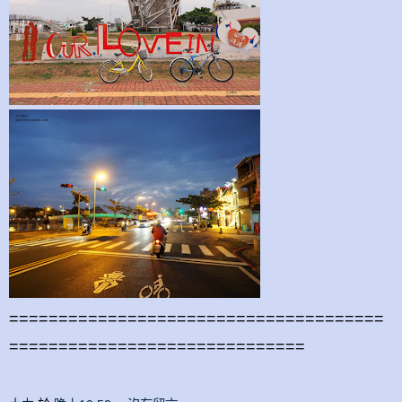
======================================
==============================