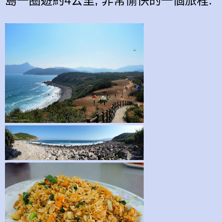
島
一圈
遊約4公里,
非常愉快的一
個旅程
.