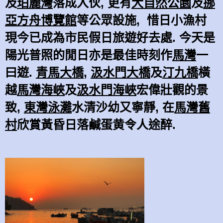
及
珀麗灣
落成入伙, 更有
大自然
公園
及
挪
亞方舟博覽館
等公眾設施, 惜日小漁村
現今已成為市民假日旅遊好去處. 今天是
陽光普照的閒日亦是最佳時刻作
馬灣
一
曰遊.
青馬
大橋
,
汲水門
大橋
及
汀九橋
橫
越
馬灣海峽
及
汲水門
海峽
宏偉壯觀的景
致,
東灣泳灘
水清沙幼又寧靜, 在
馬灣舊
村
欣賞黃昏日落鹹蛋黄令人途醉.