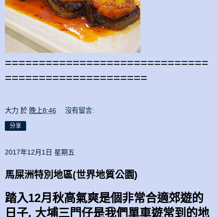
==============================
=====================
大力
於
晚上8:46
沒有留言:
分享
2017年12月1日 星期五
馬屎洲特別地區(世界地質公園)
踏入12月秋高氣爽是個非常合適郊遊
的
日子,
大埔
三門仔
是我們單車遊常到的地