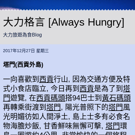
大力格言 [Always Hungry]
大力旅遊為食Blog
2017年12月27日 星期三
塔門(西貢外島)
一向喜歡到
西貢
行山, 因為交通方便及特
式小食店臨立, 今日再到
西貢
是為了到
塔
門
遊覽, 在
西貢
碼頭
搭94巴士到
黃石
碼頭
再轉乘街渡
到
塔門
,
陽光普照下的
塔門
風
光明媚
彷如人間淨土
,
島上
士多有
必食名
物
海膽炒飯, 甘香鮮味無懈可擊,
塔門
環