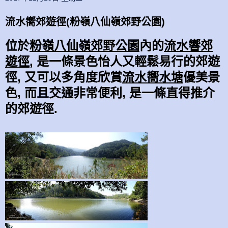
流水嚮郊遊徑(粉嶺八仙嶺郊野公園)
位於
粉嶺八仙嶺郊野公園
內的
流水響郊
遊徑
, 是一條景色怡人又
輕鬆
易行的
郊遊
徑,
又可以多角度欣賞
流水嚮水塘
優美景
色, 而且
交通
非常
便利,
是一條直得推介
的
郊遊徑.