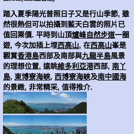
踏入夏季陽光普照
日子
又是行山季節, 雖
然很熱但可以拍攝到藍天白雲的照片已
值回票價. 平時
到山頂
爐峰自然步道
一圈
遊,
今次
加
插上埋
西高山
, 在
西高山
峯是
觀賞
香港島
西部及南部
與
九龍半島
風景
的理想位置,
遠眺
維多利亞港
西部,
南丫
島
,
東博寮海峽
,
西博寮海峽
及
南中國海
的景緻, 非常精采, 值得推介.