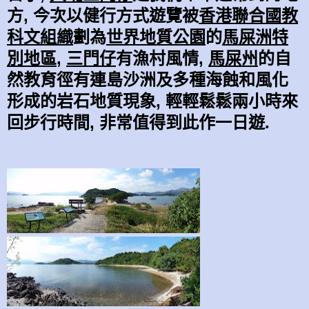
方, 今次以健行方式
遊
覽被
香港聯合國教
科文組織
劃為
世界地質公園
的
馬屎洲
特
別地區
,
三門仔
有漁村風情,
馬屎州
的自
然教育徑
有
連島沙洲及多種
海蝕
和
風化
形成
的
岩石地質現象,
輕
輕
鬆
鬆
兩小時
來
回
步行時間,
非常值得到此作一日
遊.