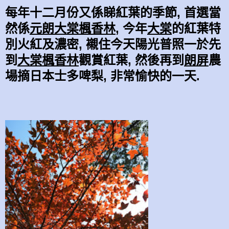
每年十二月份又係睇紅葉的季節, 首選當
然係
元朗大棠楓香林
, 今年
大棠
的紅葉特
別火紅及濃密, 襯住今天陽光普照一於先
到
大棠楓香林
觀賞紅葉, 然後再到
朗屏
農
場摘日本士多啤梨, 非常愉快的一天.