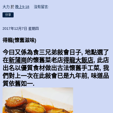
大力
於
晚上9:18
沒有留言:
分享
2017年12月7日 星期四
得龍(懷舊滋味)
今曰又係為食三兄弟敍會日子, 地點
選了
在
新蒲崗
的
懷舊菜老店
得龍大飯店
,
此店
出名以優質食材做出古法
懷舊
手工菜, 我
們對上一次在此
敍會
已是九年前,
味道品
質
依舊
如一.