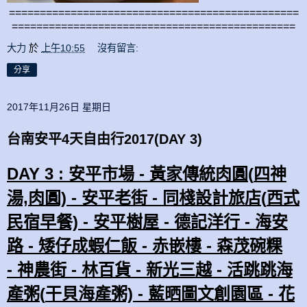
===============================================
==============================================
大力
於
上午10:55
沒有留言:
分享
2017年11月26日 星期日
台南安平4天自由行2017(DAY 3)
DAY 3 :
安平市場 -
黃家傳統
肉圓(
四神
湯,
肉圓) -
安平老街 -
同棧
設計旅店
(
西式
民宿
早餐) -
安平樹屋 -
德記洋行 -
海安
路 -
矮仔成蝦仁飯 -
赤嵌樓 -
森茂碗粿
-
神農街 -
林百貨 -
新光三越 -
活跳跳海
產粥(
干貝海產粥)
-
藍晒圖文創園區 -
花