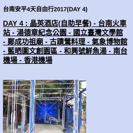
台南安平4天自由行2017(DAY 4)
DAY 4 :
晶英酒店(
自助
早餐) -
台南火車
站 -
湯德章紀念公園 -
國立臺灣文學館
-
鄭成功祖廟 -
古蹟鶯料理 -
氣象博物館
-
藍晒圖文創園區 -
和興號鮮魚湯 -
南台
機場 -
香港機場