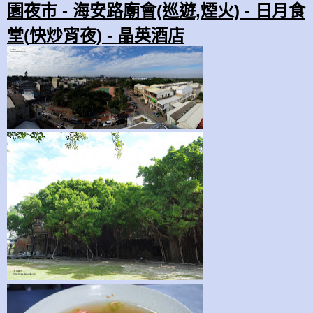
園夜市 -
海安路
廟會(巡遊,煙火)
-
日月食
堂(
快炒
宵夜) -
晶英酒店