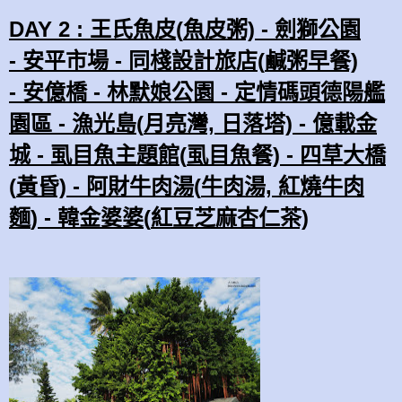
DAY 2 : 王氏魚皮
(
魚皮
粥)
-
劍獅公園
-
安平市場 -
同棧設計旅店
(
鹹粥早餐)
-
安億橋 -
林默娘公園 -
定情碼頭德陽艦
園區 -
漁光島(
月亮灣, 日落塔)
-
億載金
城 - 虱目魚主題館(
虱目魚
餐)
- 四草大橋
(
黃昏)
- 阿財牛肉湯(
牛肉湯,
紅燒
牛肉
麵
)
- 韓金婆婆(
紅豆芝麻杏仁茶)