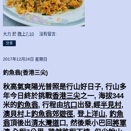
大力
於
晚上7:10
沒有留言:
分享
2017年12月24日 星期日
釣魚翁(香港三尖)
秋高氣爽陽光普照是行山好日子, 行山多
年今日終於挑戰
香港三尖
之一,
海拔344
米
的
釣魚翁
, 行程由
坑口
出發,經
半見村
,
澳貝村
上
釣魚翁郊遊徑
, 登
上洋山
,
釣魚
翁
頂後出
清水灣道
口, 然後乘小巴回
將軍