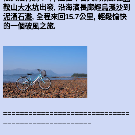
鞍山
大水坑
出發, 沿海濱長廊經
烏溪沙
到
泥涌
石灘
,
全程來回15.7公里,
輕鬆愉快
的一個
破風之旅.
==============================
=====================