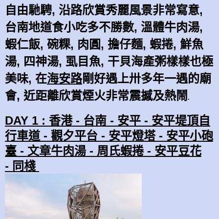
自由馳騁, 沿路欣賞秀麗風景非常寫意,
台南地道食小吃多不勝數, 溫體牛肉湯,
蝦仁飯, 碗粿, 肉圓, 擔仔麵, 蝦捲, 鮮魚
湯, 四神湯, 虱目魚, 干貝海產粥樣樣也極
美味, 在
海安路
剛好遇上卅多年一遇的廟
會, 近距離欣賞煙火非常震撼及熱鬧
.
DAY 1 : 香港 -
台南 -
安平 -
安平
堤
頂自
行車道 -
觀夕平台 -
安平燈塔 -
安平小砲
臺 -
文章牛肉湯 -
周氏蝦捲 -
安平豆花
-
同棧