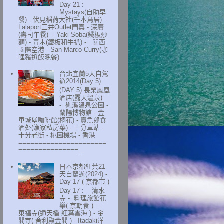
Day 21 :
Mystays(自助早
餐) - 伏見稻荷大社(千本鳥居) -
Lalaport三井Outlet門真 - 深廣
(壽司午餐) - Yaki Soba(鐵板炒
麵) - 青木(鐵板和牛扒) - 關西
國際空港 - San Marco Curry(咖
哩豬扒飯晚餐)
台北宜蘭5天自駕
遊2014(Day 5)
(DAY 5) 長榮鳳凰
酒店(露天溫泉)
- 礁溪溫泉公園 -
蘭陽博物館 - 金
車城堡咖啡館(桐花) - 賣魚郎食
酒处(漁家私房菜) - 十分車站 -
十分老街 - 桃園機場 - 香港
======================
===============...
日本京都紅葉21
天自駕遊(2024) -
Day 17 ( 京都市 )
Day 17 : 清水
寺 - 料理旅館花
樂( 京朝食 ) -
東福寺(通天橋 紅葉雲海 ) - 金
閣寺( 舍利殿金閣 ) - Itadaki洋