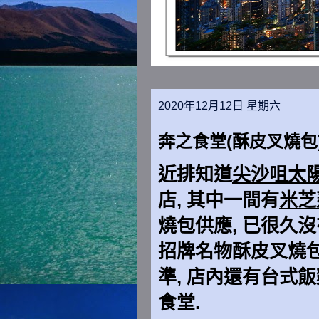
2020年12月12日 星期六
奔之食堂(酥皮叉燒包
近排知道
尖沙咀太
店, 其中一間有
米芝
燒包供應, 已很久
招牌名物酥皮叉燒包
準, 店內還有台式
食堂.