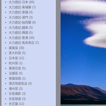
大力遊記-日本
(66)
大力遊記-柬埔寨
(7)
大力遊記-泰國
(4)
大力遊記-澳門
(3)
大力遊記-紐西蘭
(8)
大力遊記-越南
(5)
大力遊記-韓國
(5)
大力遊記-香港
(46)
大力遊記-馬來西亞
(7)
廣東菜
(30)
意大利菜
(5)
日本菜
(12)
杭州菜
(1)
東南亞菜
(5)
法國菜
(5)
泰國菜館
(1)
港式地道食品
(4)
潮州菜
(3)
生態攝影
(3)
生態旅遊
(3)
米芝蓮
(12)