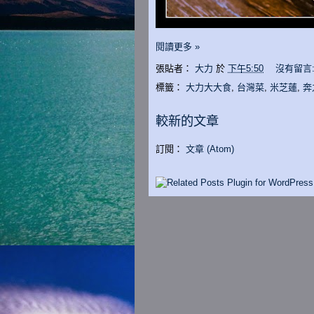
閱讀更多 »
張貼者：
大力
於
下午5:50
沒有留言
標籤：
大力大大食
,
台灣菜
,
米芝蓮
,
奔
較新的文章
訂閱：
文章 (Atom)