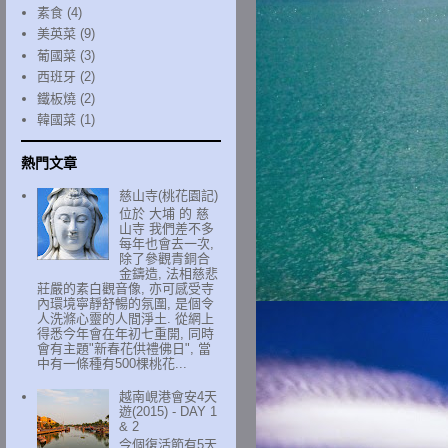
素食
(4)
美英菜
(9)
葡國菜
(3)
西班牙
(2)
鐵板燒
(2)
韓國菜
(1)
熱門文章
慈山寺(桃花園記)
位於 大埔 的 慈
山寺 我們差不多
每年也會去一次,
除了參觀青銅合
金鑄造, 法相慈悲
莊嚴的素白觀音像, 亦可感受寺
內環境寧靜舒暢的氛圍, 是個令
人洗滌心靈的人間淨土. 從網上
得悉今年會在年初七重開, 同時
會有主題"新春花供禮佛日", 當
中有一條種有500棵桃花...
越南峴港會安4天
遊(2015) - DAY 1
& 2
今個復活節有5天