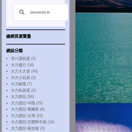
總網頁瀏覽量
網誌分類
京川滬杭菜
(3)
大力健行
(34)
大力大大食
(45)
大力小玩具
(3)
大力破風
(7)
大力私房菜
(4)
大力遊記
(56)
大力遊記-中國
(25)
大力遊記-俄羅斯
(9)
大力遊記-台灣
(53)
大力遊記-巴爾幹半島
(16)
大力遊記-新加坡
(3)