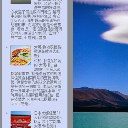
假期, 又是一個外
遊充電的好時機,
今次選了個比較冷門地方 越南
中部的 峴港(Da Nang) 及 會安
(Hoi An) , 我對越南的認識衹在
胡志明市, 而兩次也衹是公務旅
遊. 峴港 是一個很適合旅遊渡假
的地方, 生活非常悠閒, 當地全
無工業, 七成居民為旅...
大班樓(地表最強-
雞油花雕蒸大紅
蟹)
位於 中環九如坊
的 大班樓 , 自
2009年開業以來
都客似雲來, 就是憑著它們對選
擇優質食材同做法的堅持與執
著, 保留食物的原味之餘還可以
提升到另一個層次, 出品和味道
都十多年如一日的超高水準. 平
時用餐往往要2個月前訂位, 但
在疫情之下現時可以選擇late
lunch 或是 ...
日本京都紅葉21
天自駕遊(2024) -
Day 21 ( 京都市/
大阪市/香港 )