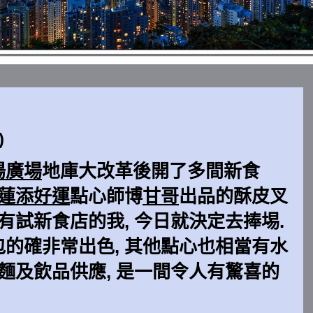
)
陽廣場
地庫大改革後開了多間新食
蓮添好運
點心師博
甘哥
出品的酥皮叉
沒有試新食店的我, 今日就決定去捧埸.
的確非常出色, 其他點心也相當有水
飯麵及飲品供應, 是一間令人有驚喜的