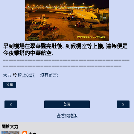
早到機場在翠華醫完肚後, 到候機室等上機, 這架便是
今夜乘搭的中華航空.
===============================================
============================================
大力
於
晚上8:27
沒有留言:
分享
‹
›
首頁
查看網路版
關於大力