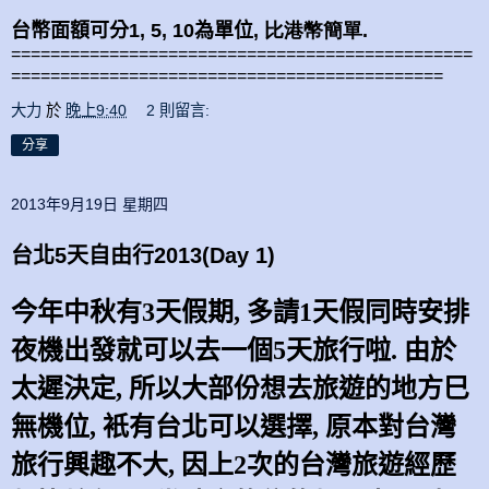
台幣面額可分
1, 5, 10
為單位
, 比港幣簡單.
===============================================
============================================
大力
於
晚上9:40
2 則留言:
分享
2013年9月19日 星期四
台北5天自由行2013(Day 1)
今年中秋有
3
天假期
,
多請
1
天假同時安排
夜機出發就可以去一個
5
天旅行啦
.
由於
太遲決定
,
所以大部份想去旅遊的地方巳
無機位
,
衹有台北可以選擇
,
原本對台灣
旅行興趣不大
,
因上
2
次的台灣旅遊經歷