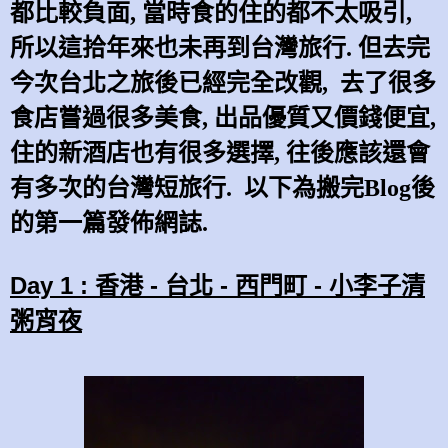
都比較負面
,
當時食的住的都不太吸引
,
所以這拾年來也未再到
台灣旅行
.
但去完
今次台北之旅後已經完全改觀
,
去了很多
食店嘗過很多美食
,
出品優質又價錢便宜
,
住的新酒店也有很多選擇
,
往後應該還會
有多次的台灣短旅行
.
以下為搬完
Blog
後
的第一篇發佈網誌
.
Day 1 : 香港 - 台北 - 西門町 - 小李子清
粥宵夜