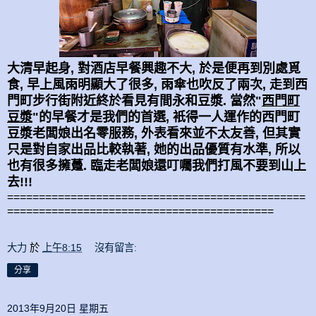
大清早起身, 對酒店早餐興趣不大, 於是便再到別處覓
食, 早上風雨明顯大了很多, 雨傘也吹反了兩次, 走到西
門町步行街附近終於看見有間永和豆漿. 當然"
西門町
豆漿
"的早餐才是我們的首選, 衹得一人運作的西門町
豆漿老闆娘出名零服務, 外表看來並不太友善, 但其實
只是對自家出品比較執著, 她的出品優質有水準, 所以
也有很多擁躉
. 臨走老闆娘還叮囑我們打風不要到山上
去!!!
===============================================
==========================================
大力
於
上午8:15
沒有留言:
分享
2013年9月20日 星期五