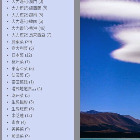
大力遊記-澳門
(3)
大力遊記-紐西蘭
(8)
大力遊記-越南
(5)
大力遊記-韓國
(5)
大力遊記-香港
(46)
大力遊記-馬來西亞
(7)
廣東菜
(30)
意大利菜
(5)
日本菜
(12)
杭州菜
(1)
東南亞菜
(5)
法國菜
(5)
泰國菜館
(1)
港式地道食品
(4)
潮州菜
(3)
生態攝影
(3)
生態旅遊
(3)
米芝蓮
(12)
素食
(4)
美英菜
(9)
葡國菜
(3)