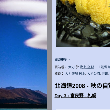
閱讀更多 »
張貼者：
大力
於
晚上10:13
1 則留
標籤：
大力遊記-日本
,
大沼公園
,
元町
北海道2008 - 秋の自駕
Day 3 : 富良野 - 札幌