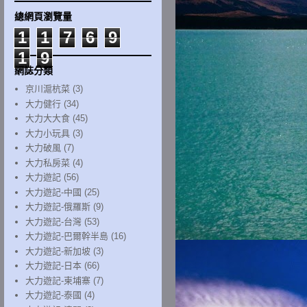
總網頁瀏覽量
1
1
7
6
9
1
9
網誌分類
京川滬杭菜
(3)
大力健行
(34)
大力大大食
(45)
大力小玩具
(3)
大力破風
(7)
大力私房菜
(4)
大力遊記
(56)
大力遊記-中國
(25)
大力遊記-俄羅斯
(9)
大力遊記-台灣
(53)
大力遊記-巴爾幹半島
(16)
大力遊記-新加坡
(3)
大力遊記-日本
(66)
大力遊記-柬埔寨
(7)
大力遊記-泰國
(4)