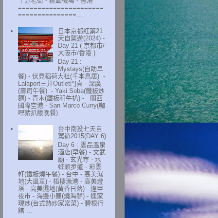
十分老街 - 桃園機場 - 香港
======================
===============...
日本京都紅葉21
天自駕遊(2024) -
Day 21 ( 京都市/
大阪市/香港 )
Day 21 :
Mystays(自助早
餐) - 伏見稻荷大社(千本鳥居) -
Lalaport三井Outlet門真 - 深廣
(壽司午餐) - Yaki Soba(鐵板炒
麵) - 青木(鐵板和牛扒) - 關西
國際空港 - San Marco Curry(咖
哩豬扒飯晚餐)
台中南投七天自
駕遊2015(DAY 6)
Day 6 : 雲品溫泉
酒店(早餐) - 文武
廟 - 玄光寺 - 水
蛙頭步道 - 彩雲
軒(鐵板燒午餐) - 台中 - 高美濕
地(大風車) - 梧棲漁港 - 高美燈
塔 - 高美濕地(黃昏日落) - 逢甲
夜市 - 海邊小屋(燒海鮮) - 逢家
現炒(台式熱炒家常菜) - 碧根行
館 ...