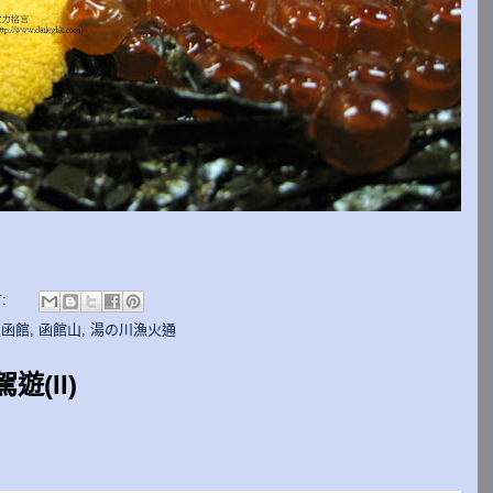
言:
,
函館
,
函館山
,
湯の川漁火通
遊(II)