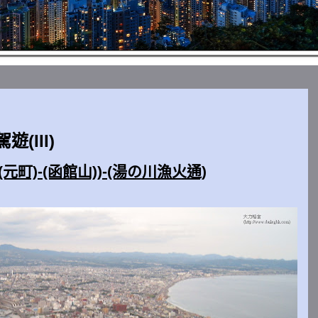
遊(III)
-(元町)-(函館山))-(湯の川漁火通)