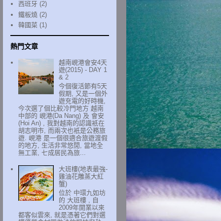
西班牙
(2)
鐵板燒
(2)
韓國菜
(1)
熱門文章
越南峴港會安4天
遊(2015) - DAY 1
& 2
今個復活節有5天
假期, 又是一個外
遊充電的好時機,
今次選了個比較冷門地方 越南
中部的 峴港(Da Nang) 及 會安
(Hoi An) , 我對越南的認識衹在
胡志明市, 而兩次也衹是公務旅
遊. 峴港 是一個很適合旅遊渡假
的地方, 生活非常悠閒, 當地全
無工業, 七成居民為旅...
大班樓(地表最強-
雞油花雕蒸大紅
蟹)
位於 中環九如坊
的 大班樓 , 自
2009年開業以來
都客似雲來, 就是憑著它們對選