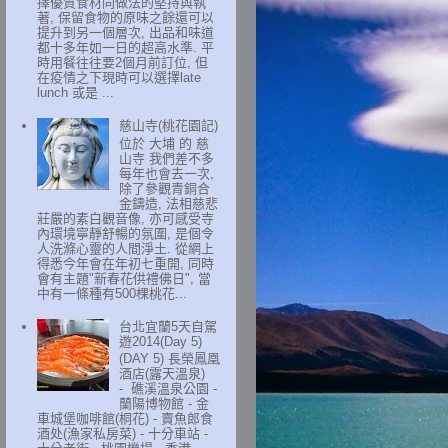
擇優質食材同做法的堅持與執
著, 保留食物的原味之餘還可以
提升到另一個層次, 出品和味道
都十多年如一日的超高水準. 平
時用餐往往要2個月前訂位, 但
在疫情之下現時可以選擇late
lunch 或是 ...
慈山寺(桃花園記)
位於 大埔 的 慈
山寺 我們差不多
每年也會去一次,
除了參觀青銅合
金鑄造, 法相慈悲
莊嚴的素白觀音像, 亦可感受寺
內環境寧靜舒暢的氛圍, 是個令
人洗滌心靈的人間淨土. 從網上
得悉今年會在年初七重開, 同時
會有主題"新春花供禮佛日", 當
中有一條種有500棵桃花...
台北宜蘭5天自駕
遊2014(Day 5)
(DAY 5) 長榮鳳凰
酒店(露天溫泉)
- 礁溪溫泉公園 -
蘭陽博物館 - 金
車城堡咖啡館(桐花) - 賣魚郎食
酒处(漁家私房菜) - 十分車站 -