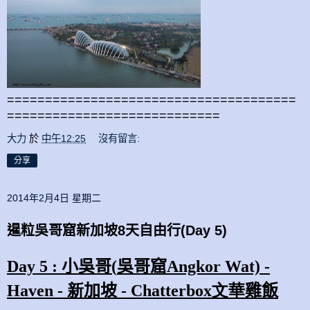
======================================
============================
大力
於
中午12:25
沒有留言:
分享
2014年2月4日 星期二
暹粒吳哥窟新加坡8天自由行(Day 5)
Day
5
:
小吳哥
(
吳哥窟
Angkor Wat)
-
Haven - 新
加坡
- Chatterbox文華
雞飯