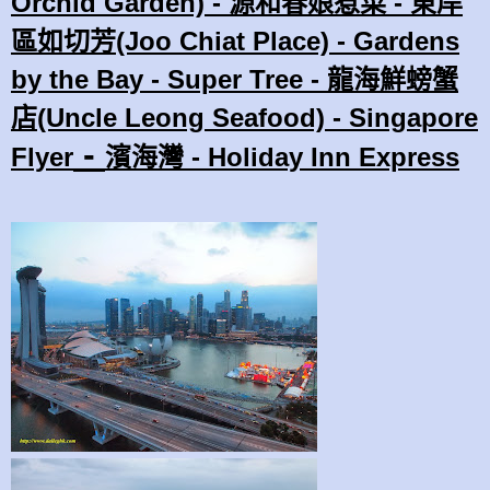
Orchid Garden) - 源和春娘惹菜 - 東岸
區如切芳(Joo Chiat Place) - Gardens
by the Bay - Super Tree - 龍海鮮螃蟹
店(Uncle Leong Seafood) - Singapore
-
Flyer
濱海灣 - Holiday Inn Express