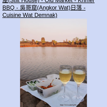
屋(
Stilt House) - Old Market - Khmer
BBQ - 吳哥窟(Angkor Wat)日落 -
Cuisine Wat Demnak)