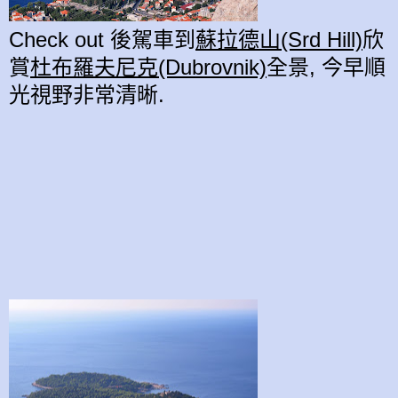
Check out 後駕車到
蘇拉德山(Srd Hill)
欣
賞
杜布羅夫尼克
(Dubrovnik)
全景, 今早順
光視野非常清晰.