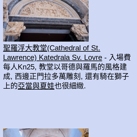
聖羅浮大教堂(Cathedral of St.
Lawrence) Katedrala Sv. Lovre
-
入場費
每人
Kn25,
教堂
以
哥德與羅馬的風格
建
成
, 西邊正門拉多萬雕刻, 還有騎在獅子
上的
亞當與夏娃
也很細緻.