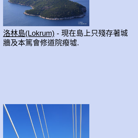
洛林島(Lokrum)
- 現在島上
只殘存著城
牆及本篤會修道院癈墟
.