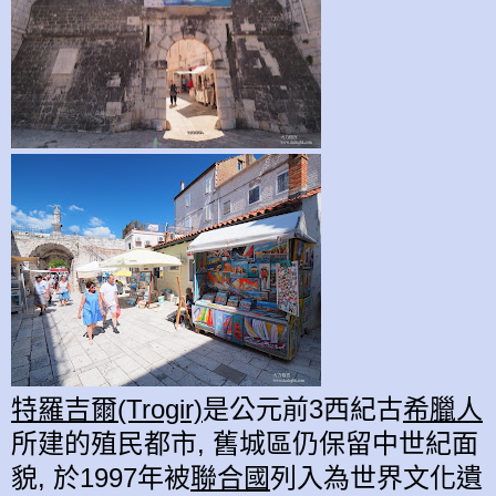
特羅吉爾(Trogir)
是公元前3西紀古
希臘人
所建的殖民都市, 舊城區仍保留中世紀面
貌, 於1997年被
聯合國
列入為世界文化遺