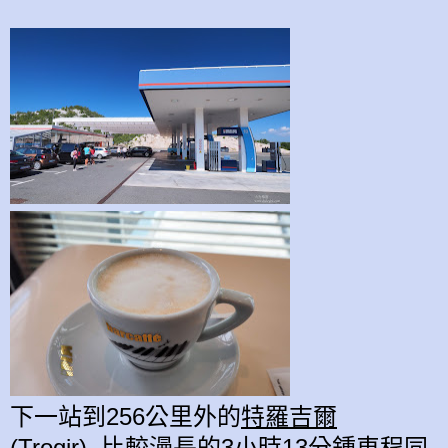
下一站到256公里外的
特羅吉爾
(Trogir)
,
比
較漫長的3
小時13分鍾
車程
同