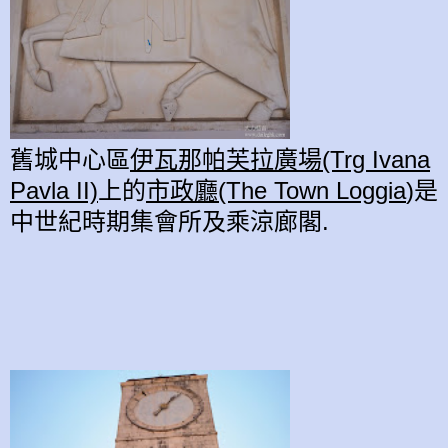
舊城中心區
伊瓦那帕芙拉廣場(Trg Ivana
Pavla II)
上的
市政廳(The Town Loggia
)是
中世紀時期集會所及乘涼廊閣.