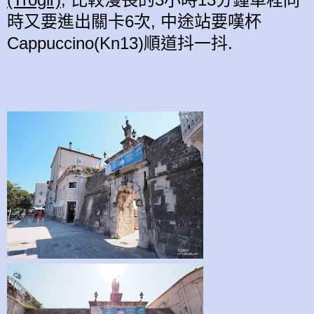
時
又
要
進
出
關
卡
6
次,
中途站要
嘆杯
Cappuccino(Kn13)
順道
抖一
抖.