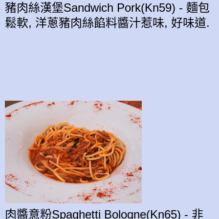
豬肉絲漢堡Sandwich Pork(Kn59) - 麵包
鬆軟, 洋蔥
豬肉絲
餡料
醬汁
惹味,
好味道.
肉醬意粉Spaghetti Bologne(Kn65) - 非