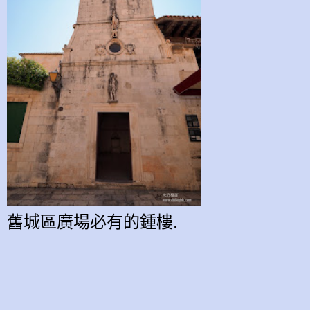
舊城區
廣場
必有的鍾樓.