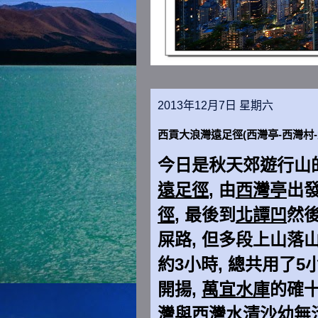
2013年12月7日 星期六
西貢大浪灣遠足徑(西灣亭-西灣村-
今日是秋天郊遊行山
遠足徑
, 由
西灣亭
出
徑
, 最後到
北譚凹
然
屎路, 但多段上山落山
約3小時, 總共用了5
開揚,
萬宜水庫
的確十
灣
與
西灣
水清沙幼無污