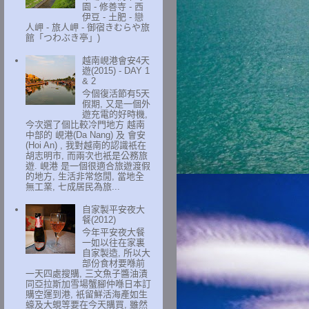
園 - 修善寺 - 西
伊豆 - 土肥 - 戀
人岬 - 旅人岬 - 御宿きむらや旅
館「つわぶき亭」)
越南峴港會安4天
遊(2015) - DAY 1
& 2
今個復活節有5天
假期, 又是一個外
遊充電的好時機,
今次選了個比較冷門地方 越南
中部的 峴港(Da Nang) 及 會安
(Hoi An) , 我對越南的認識衹在
胡志明市, 而兩次也衹是公務旅
遊. 峴港 是一個很適合旅遊渡假
的地方, 生活非常悠閒, 當地全
無工業, 七成居民為旅...
自家製平安夜大
餐(2012)
今年平安夜大餐
一如以往在家裏
自家製造, 所以大
部份食材要喺前
一天四處搜購, 三文魚子醬油漬
同亞拉斯加雪場蟹腳仲喺日本訂
購空運到港, 衹留鮮活海產如生
蠔及大蜆等要在今天購買, 雖然