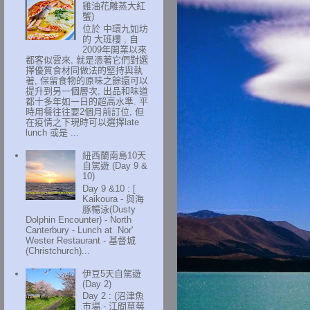
雞油花雕蒸大紅
蟹)
位於 中環九如坊
的 大班樓 , 自
2009年開業以來
都客似雲來, 就是憑著它們對選
擇優質食材同做法的堅持與執
著, 保留食物的原味之餘還可以
提升到另一個層次, 出品和味道
都十多年如一日的超高水準. 平
時用餐往往要2個月前訂位, 但
在疫情之下現時可以選擇late
lunch 或是 ...
紐西蘭南島10天
自駕遊 (Day 9 &
10)
Day 9 &10 : [
Kaikoura - 與海
豚暢泳(Dusty
Dolphin Encounter) - North
Canterbury - Lunch at Nor'
Wester Restaurant - 基督城
(Christchurch)...
伊豆5天自駕遊
(Day 2)
Day 2 : (沼津魚
市場 - 江間草莓