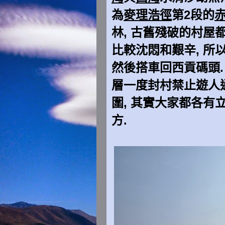
為
麥理浩徑
第2段的
林, 古舊殘破的村屋都
比較沈悶和艱辛, 所
然後搭車回西貢碼頭.
層一度封村禁止遊人
圍, 其實大家都各有
方.