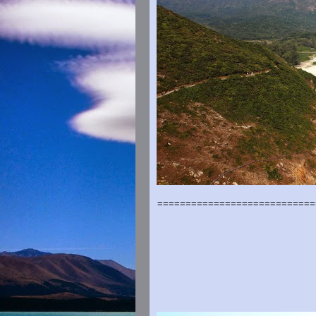
============================