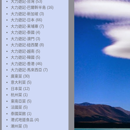
大力遊記-台灣
(53)
大力遊記-巴爾幹半島
(16)
大力遊記-新加坡
(3)
大力遊記-日本
(66)
大力遊記-柬埔寨
(7)
大力遊記-泰國
(4)
大力遊記-澳門
(3)
大力遊記-紐西蘭
(8)
大力遊記-越南
(5)
大力遊記-韓國
(5)
大力遊記-香港
(46)
大力遊記-馬來西亞
(7)
廣東菜
(30)
意大利菜
(5)
日本菜
(12)
杭州菜
(1)
東南亞菜
(5)
法國菜
(5)
泰國菜館
(1)
港式地道食品
(4)
潮州菜
(3)