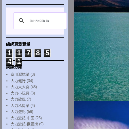
總網頁瀏覽量
1
1
7
8
5
4
1
網誌分類
京川滬杭菜
(3)
大力健行
(34)
大力大大食
(45)
大力小玩具
(3)
大力破風
(7)
大力私房菜
(4)
大力遊記
(56)
大力遊記-中國
(25)
大力遊記-俄羅斯
(9)