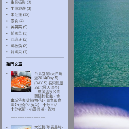
生態攝影
(3)
生態旅遊
(3)
米芝蓮
(12)
素食
(4)
美英菜
(9)
葡國菜
(3)
西班牙
(2)
鐵板燒
(2)
韓國菜
(1)
熱門文章
台北宜蘭5天自駕
遊2014(Day 5)
(DAY 5) 長榮鳳凰
酒店(露天溫泉)
- 礁溪溫泉公園 -
蘭陽博物館 - 金
車城堡咖啡館(桐花) - 賣魚郎食
酒处(漁家私房菜) - 十分車站 -
十分老街 - 桃園機場 - 香港
======================
===============...
大班樓(地表最強-