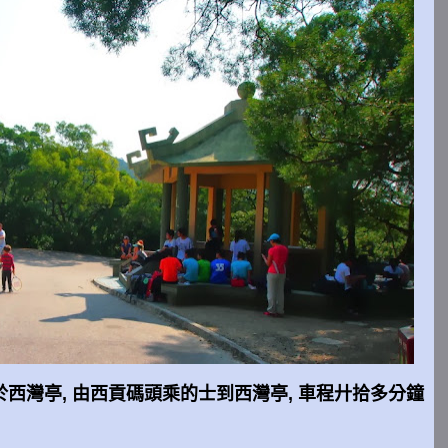
西灣亭, 由西貢碼頭乘的士到西灣亭, 車程廾拾多分鐘