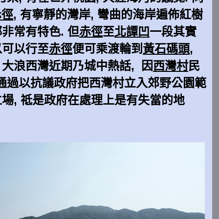
赤徑
, 有寧靜的灣岸, 彎曲的海岸遍佈紅樹
非常有特色. 但
赤徑
至
北譚凹
一段其實
以可以行至
赤徑
便可乘渡輪到
黃石碼頭
,
 大浪西灣近期乃城中熱話, 因
西灣村
民
通過以抗議政府把西灣村立入郊野公園範
立場, 祗是政府在處理上是有失當的地