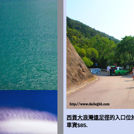
西貢大浪灣遠足徑
的入口位於
車資$85.