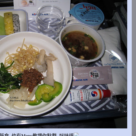
飯食
,
仲有Menu教埋你點整,
好味道
.