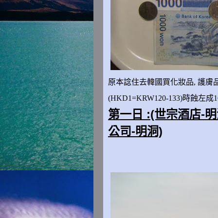
原本諗住去韓國買化妝品
,
護膚
(HKD1=KRW120-133)時蝕左成
第一日 :(世宗酒店-
公司-明洞)