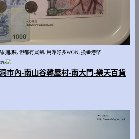
品同服裝
,
但都冇買到
.
用淨好多
WON,
換番港幣
10%
.
明洞市內-南山谷韓屋村-
南大門-樂天百貨