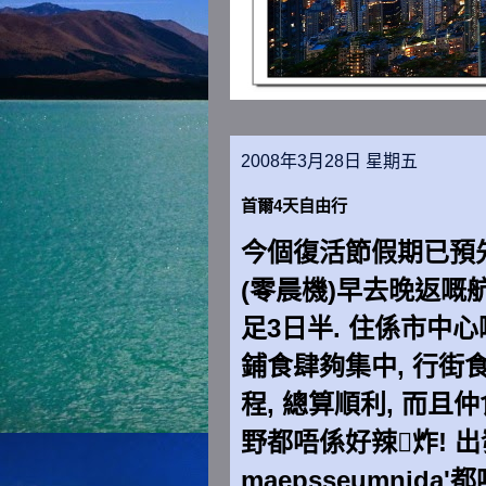
2008年3月28日 星期五
首爾4天自由行
今個復活節假期已預先(
(零晨機)早去晚返嘅航
足3日半. 住係市中心
鋪食肆夠集中, 行街
程, 總算順利, 而且
野都唔係好辣炸! 出
maepsseumnida'