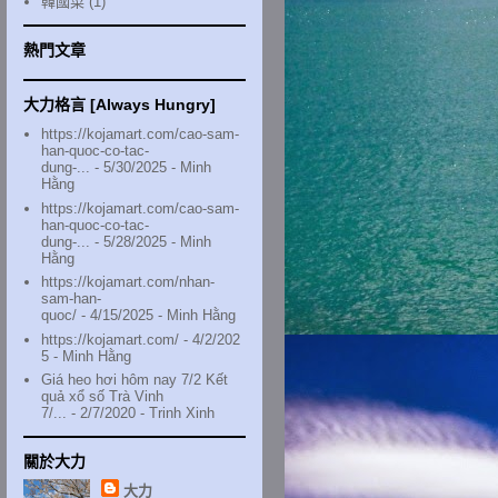
韓國菜
(1)
熱門文章
大力格言 [Always Hungry]
https://kojamart.com/cao-sam-
han-quoc-co-tac-
dung-...
- 5/30/2025
- Minh
Hằng
https://kojamart.com/cao-sam-
han-quoc-co-tac-
dung-...
- 5/28/2025
- Minh
Hằng
https://kojamart.com/nhan-
sam-han-
quoc/
- 4/15/2025
- Minh Hằng
https://kojamart.com/
- 4/2/202
5
- Minh Hằng
Giá heo hơi hôm nay 7/2 Kết
quả xổ số Trà Vinh
7/...
- 2/7/2020
- Trinh Xinh
關於大力
大力