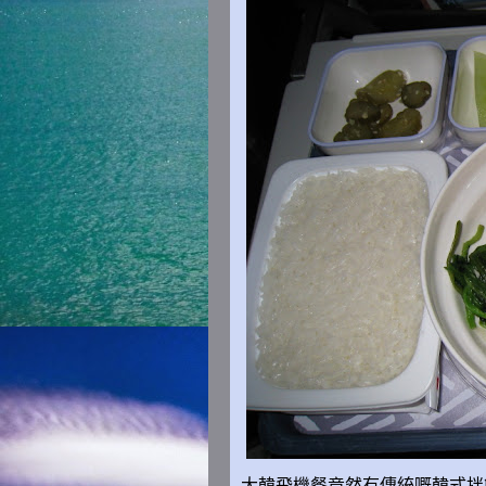
大韓飛機餐竟然有傳統嘅韓式
拌