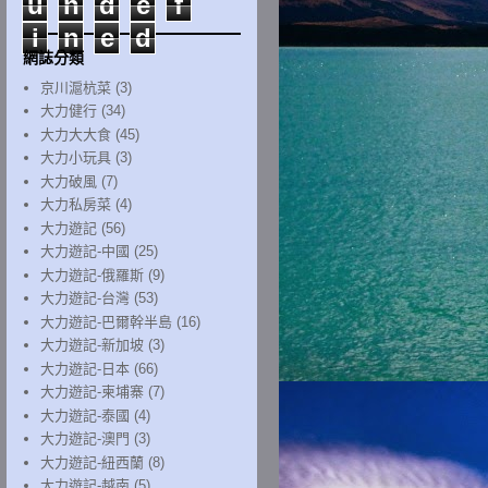
u
n
d
e
f
i
n
e
d
網誌分類
京川滬杭菜
(3)
大力健行
(34)
大力大大食
(45)
大力小玩具
(3)
大力破風
(7)
大力私房菜
(4)
大力遊記
(56)
大力遊記-中國
(25)
大力遊記-俄羅斯
(9)
大力遊記-台灣
(53)
大力遊記-巴爾幹半島
(16)
大力遊記-新加坡
(3)
大力遊記-日本
(66)
大力遊記-柬埔寨
(7)
大力遊記-泰國
(4)
大力遊記-澳門
(3)
大力遊記-紐西蘭
(8)
大力遊記-越南
(5)