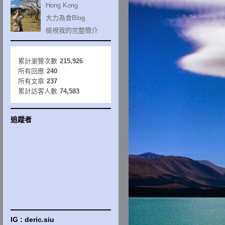
Hong Kong
大力為食Blog
檢視我的完整簡介
累計瀏覽次數
215,926
所有回應
240
所有文章
237
累計訪客人數
74,583
追蹤者
IG : deric.siu