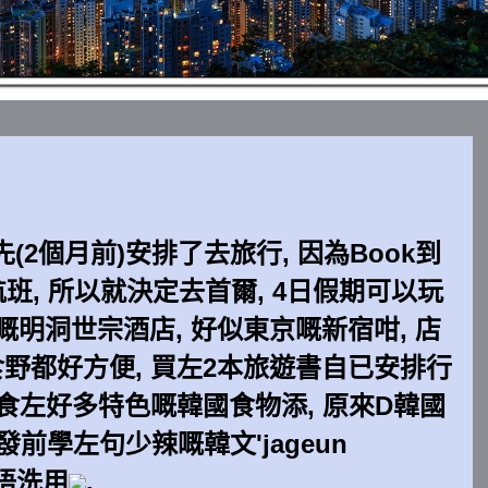
2個月前)安排了去旅行, 因為Book到
班, 所以就決定去首爾, 4日假期可以玩
嘅明洞世宗酒店, 好似東京嘅新宿咁, 店
食野都好方便, 買左2本旅遊書自已安排行
仲食左好多特色嘅韓國食物添, 原來D韓國
發前學左句少辣嘅韓文'jageun
都唔洗用
.