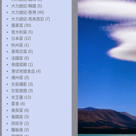
大力遊記-韓國
(5)
大力遊記-香港
(46)
大力遊記-馬來西亞
(7)
廣東菜
(30)
意大利菜
(5)
日本菜
(12)
杭州菜
(1)
東南亞菜
(5)
法國菜
(5)
泰國菜館
(1)
港式地道食品
(4)
潮州菜
(3)
生態攝影
(3)
生態旅遊
(3)
米芝蓮
(12)
素食
(4)
美英菜
(9)
葡國菜
(3)
西班牙
(2)
鐵板燒
(2)