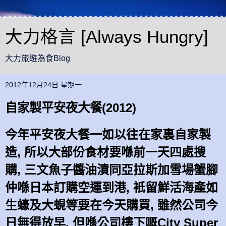
大力格言 [Always Hungry]
大力旅遊為食Blog
2012年12月24日 星期一
自家製平安夜大餐(2012)
今年平安夜大餐一如以往在家裏自家製
造, 所以大部份食材要喺前一天四處搜
購, 三文魚子醬油漬同亞拉斯加雪場蟹腳
仲喺日本訂購空運到港, 衹留鮮活海產如
生蠔及大蜆等要在今天購買, 雖然公司今
日無得放早, 但喺公司樓下嘅City Super