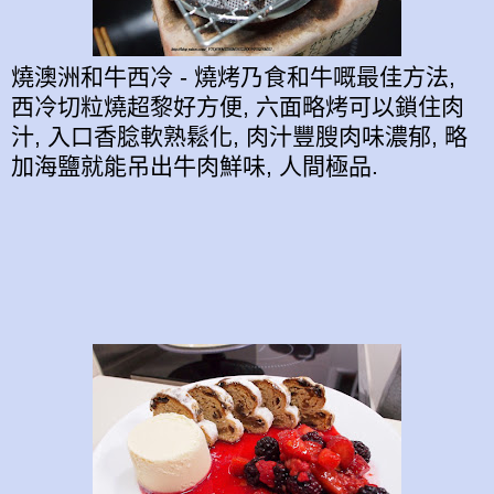
燒澳洲和牛西冷 - 燒烤乃食和牛嘅最佳方法,
西冷切粒燒超黎好方便, 六面略烤可以鎖住肉
汁, 入口香腍軟熟鬆化, 肉汁豐膄肉味濃郁, 略
加海鹽就能吊出牛肉鮮味, 人間極品.