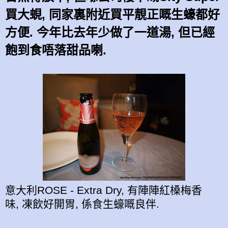
買大蜆, 同家裏附近買平靚正嘅生蠔都好
方便. 今年比去年少做了一道湯, 但已經
飽到食唔落甜品喇.
意大利ROSE - Extra Dry, 有陣陣紅槡梅香
味, 凍飲好開胃, 係食生蠔嘅良伴.