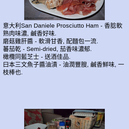
意大利San Daniele Prosciutto Ham - 香腍軟
熟肉味濃, 鹹香好味.
磨菇雞肝醬 - 軟滑甘香, 配麵包一流.
蕃茄乾 - Semi-dried, 茄香味濃郁.
橄欖同藍芝士 - 送酒佳品.
曰本三文魚子醬油漬 - 油潤豐膄, 鹹香鮮味, 一
枝棒也.