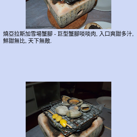
燒亞拉斯加雪場蟹腳 - 巨型蟹腳啖啖肉, 入口爽甜多汁,
鮮甜無比, 天下無敵.