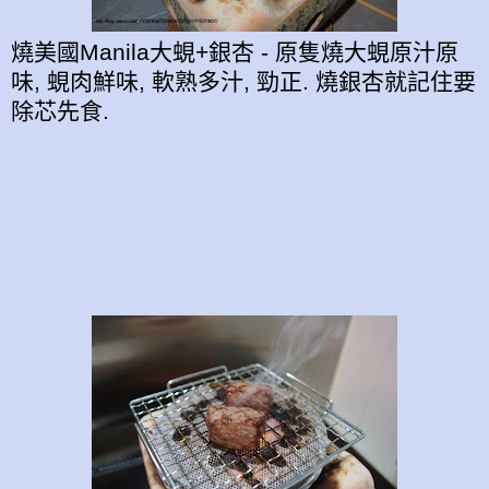
燒美國Manila大蜆+銀杏 - 原隻燒大蜆原汁原
味, 蜆肉鮮味, 軟熟多汁, 勁正. 燒銀杏就記住要
除芯先食.