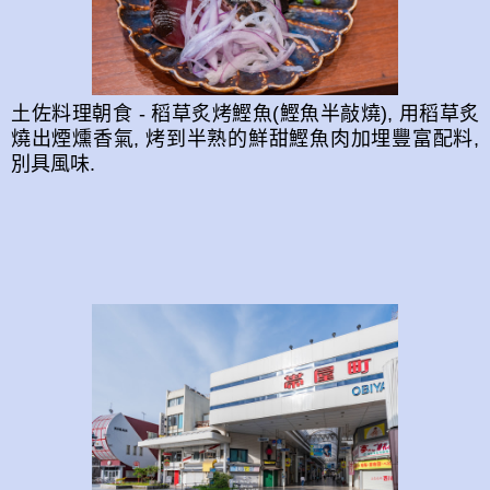
土佐料理朝食 -
稻草炙烤鰹魚(
鰹魚半敲燒),
用稻草炙
燒出
煙燻香氣,
烤到半熟的鮮甜
鰹
魚肉加
埋豐富配料,
別具風味.