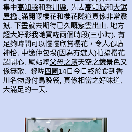
集中
高知縣
和
香川縣
, 先去
高知城
和
大鋸
屋橋,
滿開嘅櫻花和櫻花隧道真係非常震
撼, 下晝就去期待已久嘅
紫雲出山
, 地方
超大好彩我哋買咗兩個時段(三小時), 有
足夠時間可以慢慢欣賞櫻花，令人心曠
神怡, 中途仲包埸(因為冇遊人)拍攝櫻花
超開心, 尾站嘅
父母之濱
天空之鏡景色又
係無敵, 黎咗
四國
14日今日終於食到香
川名物骨付鳥晚餐, 真係相當之好味道,
大滿足的一天.