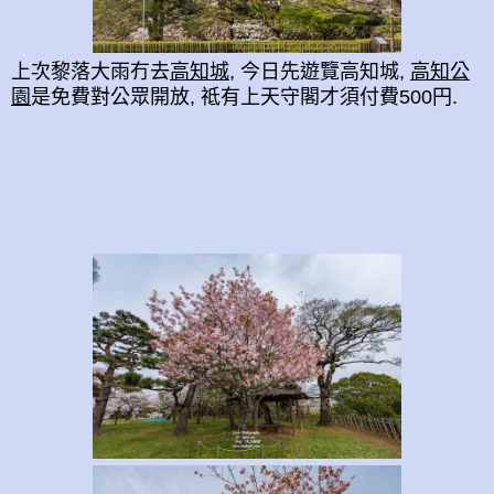
上次黎落大雨冇去
高知城
, 今日先遊覽高知城,
高知公
園
是免費對公眾開放, 祗有上天守閣才須付費500円.