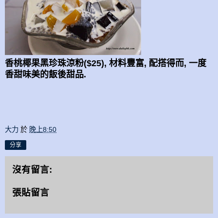
香桃椰果黑珍珠涼粉($25), 材料豐富, 配搭得而, 一度
香甜味美的飯後甜品.
大力
於
晚上8:50
分享
沒有留言:
張貼留言