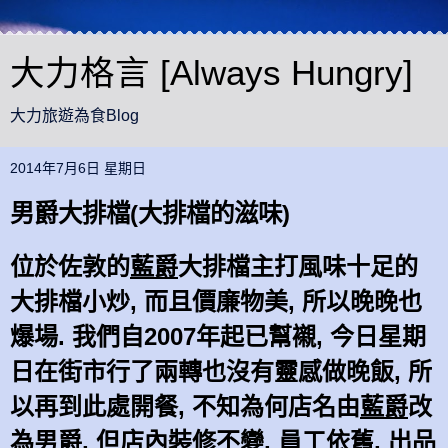
大力格言 [Always Hungry]
大力旅遊為食Blog
2014年7月6日 星期日
男爵大排檔(大排檔的滋味)
位於佐敦的
藍爵
大排檔主打風味十足的
大排檔小炒, 而且價廉物美, 所以晚晚也
爆場. 我們自2007年起已幫襯, 今日星期
日在街市行了兩轉也沒有靈感做晚飯, 所
以再到此處開餐, 不知為何店名由
藍爵
改
為
男爵
, 但店內裝修不變, 員工依舊, 出品