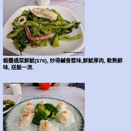
蝦醬通菜鮮魷($76), 炒得鹹香惹味,鮮魷厚肉, 軟熟鮮
味, 送飯一流.