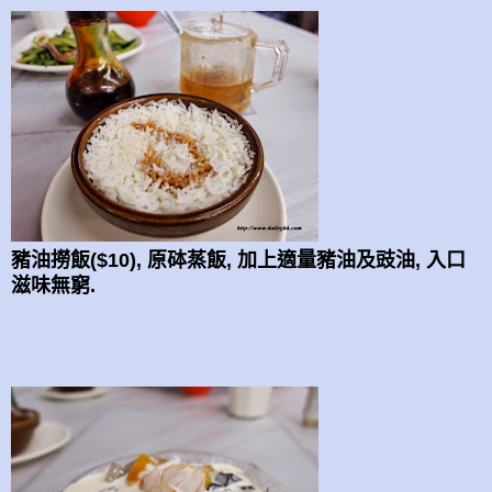
豬油撈飯($10), 原砵蒸飯, 加上適量豬油及豉油, 入口
滋味無窮.