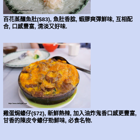
百花蒸釀魚肚($83), 魚肚香腍, 蝦膠爽彈鮮味, 互相配
合, 口感豐富, 清淡又好味.
雞蛋焗蠔仔($72), 新鮮熱辣, 加入油炸鬼香口感更豐富,
甘香的陳皮令蠔仔勁鮮味, 必食名物.