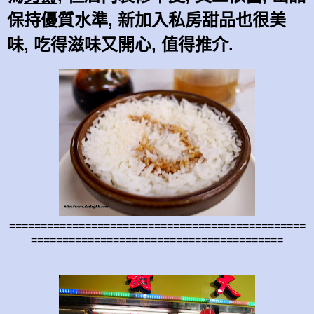
保持優質水準, 新加入私房甜品也很美
味, 吃得滋味又開心, 值得推介.
===============================================
========================================