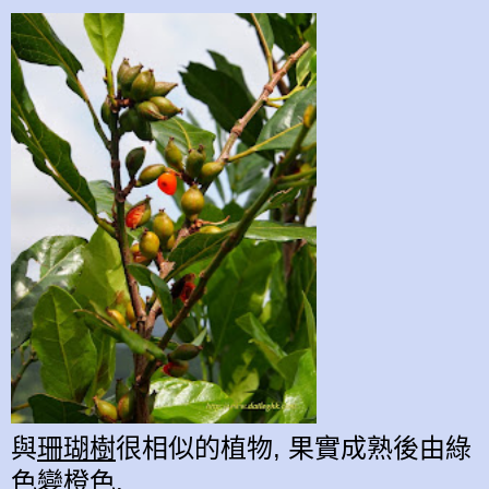
與
珊瑚樹
很相似的植物, 果實成熟後由綠
色變橙色.