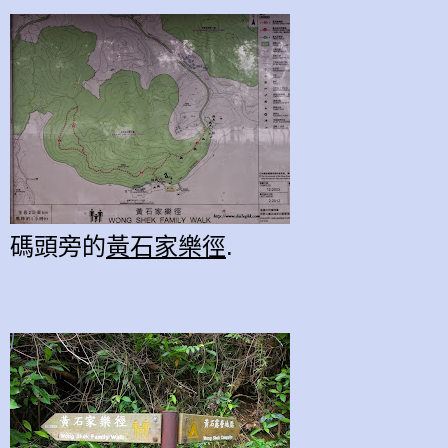
碼頭旁的
黃石家樂徑
.