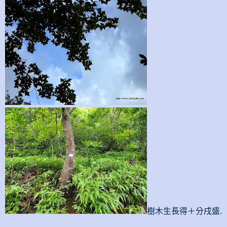
樹木生長得＋分戌盛.