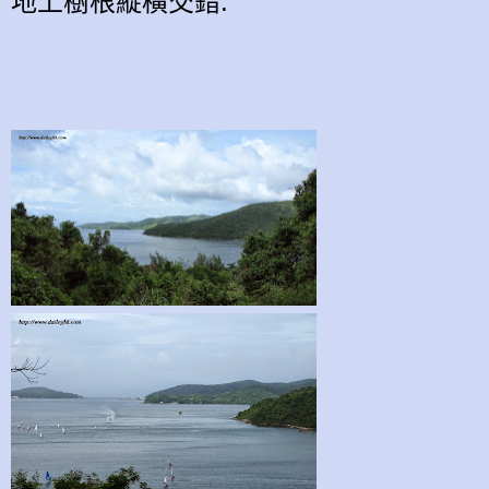
地上樹根
縱橫交錯.