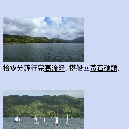
拾零分鐘行完
高流灣
, 搭船回
黃石碼頭
.