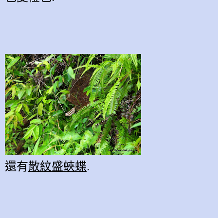
還有
散紋盛蛺蝶
.