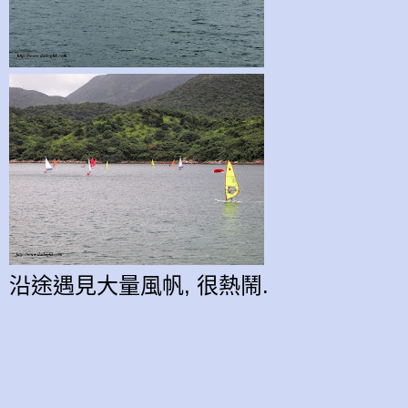
沿途遇見大量風帆, 很熱鬧.