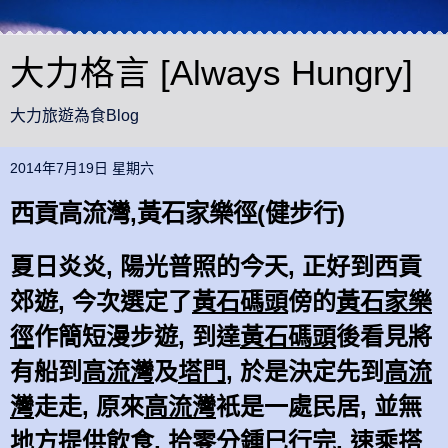
大力格言 [Always Hungry]
大力旅遊為食Blog
2014年7月19日 星期六
西貢高流灣,黃石家樂徑(健步行)
夏日炎炎, 陽光普照的今天, 正好到西貢
郊遊, 今次選定了
黃石碼頭
傍的
黃石家樂
徑
作簡短漫步遊, 到達
黃石碼頭
後看見將
有船到
高流灣
及
塔門
, 於是決定先到
高流
灣
走走, 原來
高流灣
衹是一處民居, 並無
地方提供飲食, 拾零分鍾巳行完, 速乘搭