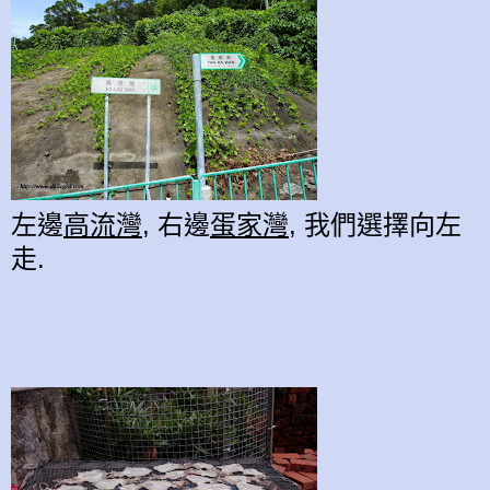
左邊
高流灣
, 右邊
蛋家灣
, 我們選擇向左
走.