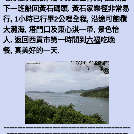
下一班船回
黃石碼頭
.
黃石家樂徑
非常易
行, 1小時已行畢2公哩全程, 沿途可飽欖
大灘海
,
塔門口
及
東心淇
一帶, 景色怡
人. 返回西貢市第一時間到
六福
吃晚
餐, 真美好的一天.
===============================================