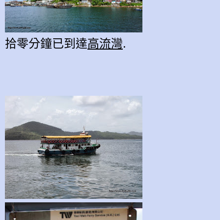
拾零分鐘已到達
高流灣
.