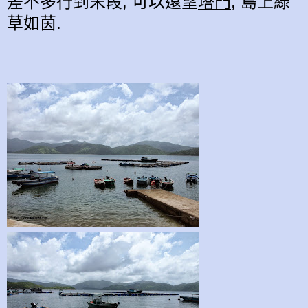
差不多行到末段, 可以遠望
塔門
, 島上綠
草如茵.