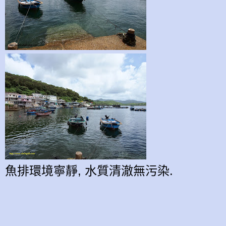
魚排環境寧靜, 水質清澈無污染.