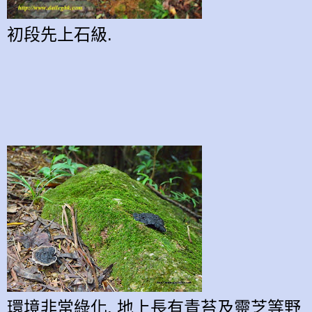
初段
先上石級.
環境非常綠化, 地上長有青苔及
靈芝
等
野