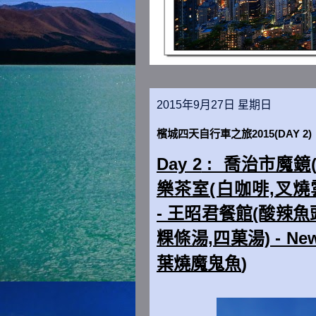
2015年9月27日 星期日
檳城四天自行車之旅2015(DAY 2)
Day 2
:
喬治市魔鏡(Mi
樂茶室(白咖啡,叉燒雲吞麵
- 王昭君餐館(酸辣魚
粿條湯,四菓湯) - New
葉燒魔鬼魚
)