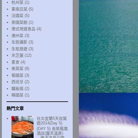
杭州菜
(1)
東南亞菜
(5)
法國菜
(5)
泰國菜館
(1)
港式地道食品
(4)
潮州菜
(3)
生態攝影
(3)
生態旅遊
(3)
米芝蓮
(12)
素食
(4)
美英菜
(9)
葡國菜
(3)
西班牙
(2)
鐵板燒
(2)
韓國菜
(1)
熱門文章
台北宜蘭5天自駕
遊2014(Day 5)
(DAY 5) 長榮鳳凰
酒店(露天溫泉)
- 礁溪溫泉公園 -