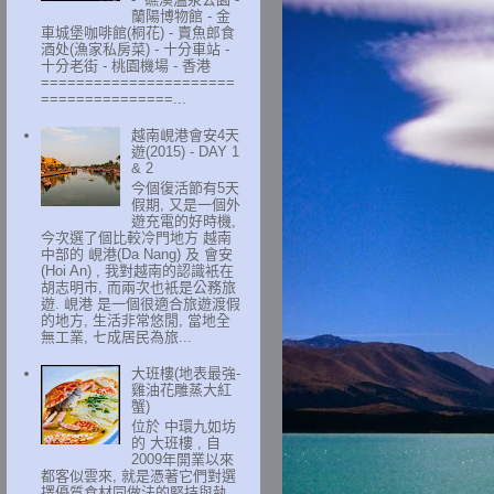
蘭陽博物館 - 金
車城堡咖啡館(桐花) - 賣魚郎食
酒处(漁家私房菜) - 十分車站 -
十分老街 - 桃園機場 - 香港
======================
===============...
越南峴港會安4天
遊(2015) - DAY 1
& 2
今個復活節有5天
假期, 又是一個外
遊充電的好時機,
今次選了個比較冷門地方 越南
中部的 峴港(Da Nang) 及 會安
(Hoi An) , 我對越南的認識衹在
胡志明市, 而兩次也衹是公務旅
遊. 峴港 是一個很適合旅遊渡假
的地方, 生活非常悠閒, 當地全
無工業, 七成居民為旅...
大班樓(地表最強-
雞油花雕蒸大紅
蟹)
位於 中環九如坊
的 大班樓 , 自
2009年開業以來
都客似雲來, 就是憑著它們對選
擇優質食材同做法的堅持與執