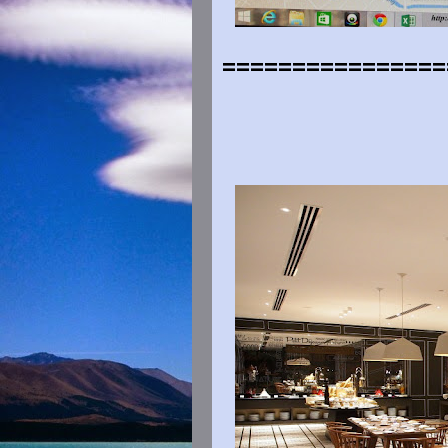
================