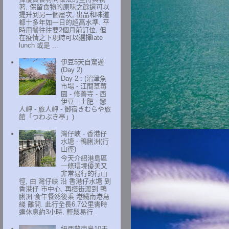
著, 保留食物的原味之餘還可以
提升到另一個層次, 出品和味道
都十多年如一日的超高水準. 平
時用餐往往要2個月前訂位, 但
在疫情之下現時可以選擇late
lunch 或是 ...
伊豆5天自駕遊
(Day 2)
Day 2 : (沼津魚
市場 - 江間草莓
園 - 修善寺 - 西
伊豆 - 土肥 - 戀
人岬 - 旅人岬 - 御宿きむらや旅
館「つわぶき亭」)
灣仔峽 - 香港仔
水塘 - 鴨脷洲(行
山徑)
今天介紹港島區
一條環境優美又
非常易行的行山
徑, 由 灣仔峽 沿 香港仔水塘 到
香港仔 市中心, 再搭街渡到 鴨
脷洲 食午餐然後乘 港鐵南港島
綫 離開. 此行全長6.7公里需時
連休息約3小時, 輕鬆易行 .
紐西蘭南島10天