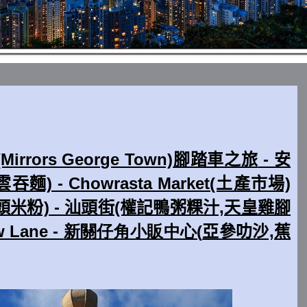
rrors George Town)
腳踏車之旅
-
安
) - Chowrasta Market(土產市場)
頭米粉) - 汕頭街(權記鴨粥粿汁,天皇雞腳
 Lane -
新關仔角小販中心(
亞參叻沙,蕉