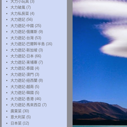
大力小玩具
(3)
大力破風
(7)
大力私房菜
(4)
大力遊記
(56)
大力遊記-中國
(25)
大力遊記-俄羅斯
(9)
大力遊記-台灣
(53)
大力遊記-巴爾幹半島
(16)
大力遊記-新加坡
(3)
大力遊記-日本
(66)
大力遊記-柬埔寨
(7)
大力遊記-泰國
(4)
大力遊記-澳門
(3)
大力遊記-紐西蘭
(8)
大力遊記-越南
(5)
大力遊記-韓國
(5)
大力遊記-香港
(46)
大力遊記-馬來西亞
(7)
廣東菜
(30)
意大利菜
(5)
日本菜
(12)