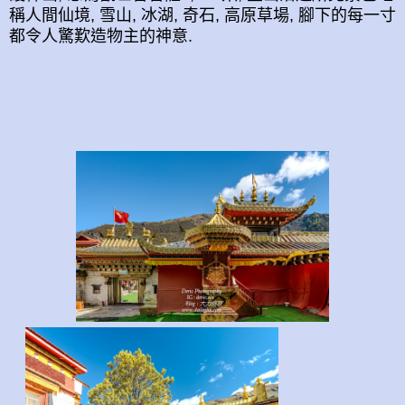
稱人間仙境, 雪山, 冰湖, 奇石, 高原草場, 腳下的每一寸
都令人驚歎造物主的神意.