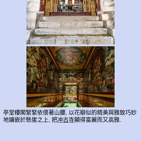
亭堂樓閣緊緊依偎著山腰, 以花瓣似的精美與雅致巧妙
地鑲嵌於懸崖之上, 把
冲古寺
顯得富麗而又高雅.