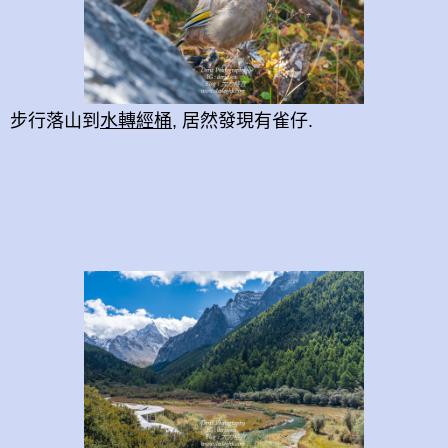
步行落山到
水轉經桶
, 居然發現有雀仔.