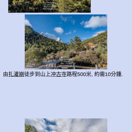
由
扎灌崩
徒步到山上
冲古寺
路程500米, 約需10分鍾.