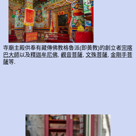
寺廟主殿供奉有藏傳佛教格魯派(即黃教)的創立者
宗喀
巴大師
以及
釋迦牟尼佛
,
觀音菩薩
,
文殊菩薩
,
金剛手菩
薩
等.