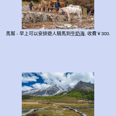
馬幫 - 早上可以安排遊人騎馬到
牛奶海
, 收
費￥300
.