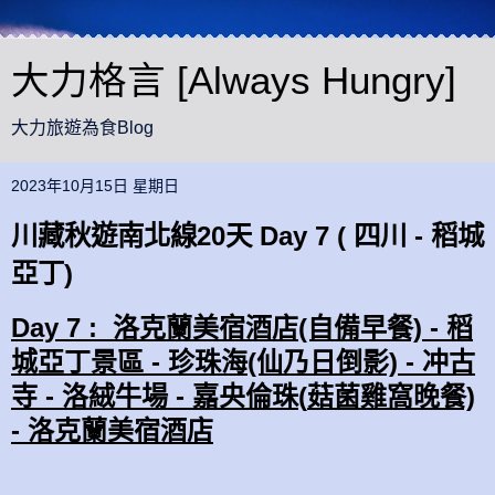
大力格言 [Always Hungry]
大力旅遊為食Blog
2023年10月15日 星期日
川藏秋遊南北線20天 Day 7 ( 四川 - 稻城
亞丁)
Day 7 :
洛克蘭美宿酒店
(自
備
早餐) - 稻
城亞丁景區 -
珍珠海(仙乃日倒影) - 冲古
寺 -
洛絨牛場 -
嘉央倫珠(
菇菌雞窩晚餐)
-
洛克蘭美宿酒店