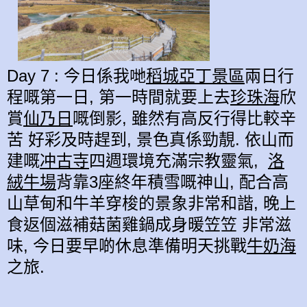
Day 7 : 今日係我哋
稻城亞丁景區
兩日行
程嘅第一日, 第一時間就要上去
珍珠海
欣
賞
仙乃日
嘅倒影, 雖然有高反行得比較辛
苦 好彩及時趕到, 景色真係勁靚. 依山而
建嘅
冲古寺
四週環境充滿宗教靈氣,
洛
絨牛場
背靠3座終年積雪嘅神山, 配合高
山草甸和牛羊穿梭的景象非常和諧, 晚上
食返個滋補菇菌雞鍋成身暖笠笠 非常滋
味, 今日要早啲休息準備明天挑戰
牛奶海
之旅.