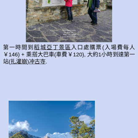
第一時間到
稻城亞丁景區
入口處購票(入場費每人
￥146) + 乘搭大巴車(車費￥120), 大約1小時到達第一
站(
扎灌崩
)
冲古寺
.