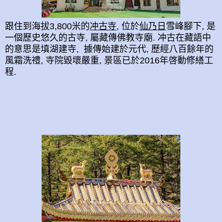
跟住到
海拔3,800米
的
冲古寺
, 位於
仙乃日
雪峰腳下, 是
一個歷史悠久的古寺, 屬藏傳佛教寺廟. 冲古在藏語中
的意思是填湖建寺, 據傳始建於元代, 歷經八百餘年的
風霜
洗禮, 寺院毀壞嚴重, 景區已於2016年啓動修繕工
程.