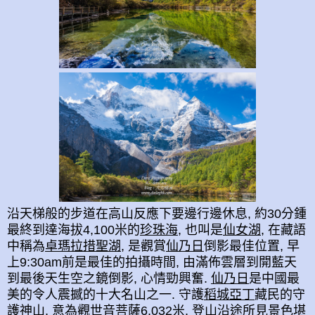
沿天梯般的步道
在高山反應下
要邊行
邊
休息, 約30
分鍾
最終到達海拔4,100米
的
珍珠海
, 也叫是
仙女湖
, 在藏語
中稱為
卓瑪拉措聖湖,
是觀賞
仙乃日
倒影最佳位置, 早
上9:30am前是最佳的拍攝時間, 由滿佈雲層到開藍天
到最後天生空之鏡
倒影, 心情勁興奮
.
仙乃日
是中國最
美的令人震撼的十大名山之一. 守護
稻城
亞丁
藏民的守
護神山, 意為觀世音菩薩6,032米, 登山沿途所見景色堪