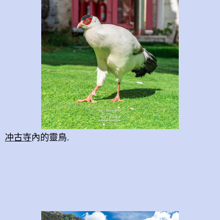
冲古寺
內的靈鳥.