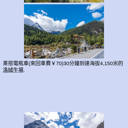
乘搭電瓶車(來回車費￥70)30分鐘到達
海拔4,150米的
洛絨牛場
.