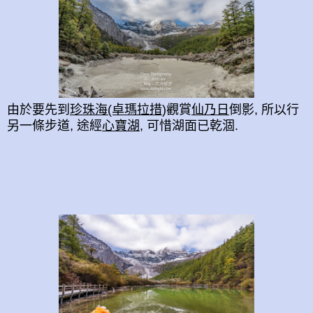
由於要先到
珍珠海(卓瑪拉措
)觀賞
仙乃日
倒影, 所以行
另一條步道, 途經
心寶湖
, 可惜湖面已乾涸.