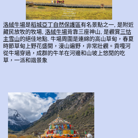
洛絨牛場
是
稻城亞丁自然保護區
有名景點之一, 是附近
藏民放牧的牧場,
洛絨牛場
背靠三座神山, 是觀賞
三怙
主雪山
的絕佳地點. 牛場周圍是連綿的高山草甸，春夏
時節草甸上野花盛開，漫山遍野，非常壯觀。貢嘎河
從牛場穿過，成群的牛羊在河邊和山坡上悠閒的吃
草，一派和諧景象