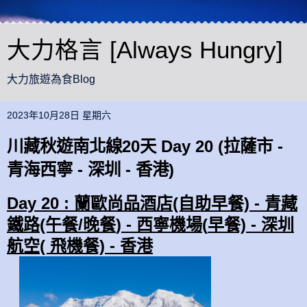
大力格言 [Always Hungry]
大力旅遊為食Blog
2023年10月28日 星期六
川藏秋遊南北線20天 Day 20 (拉薩市 -
青海西寧 - 深圳 - 香港)
D
ay 20 :
蘭歐尚品酒
店
(自助早餐) -
青藏
鐵路(午餐/
晚餐
) - 西寧機場(
早
餐) -
深圳
航空( 飛機餐) - 香港