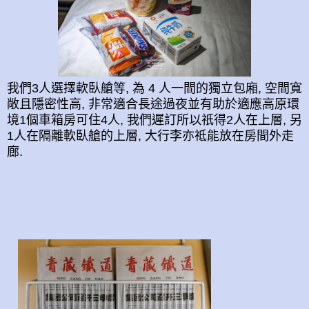
我們3人選擇軟臥
艙等, 為 4 人一間的獨立包廂, 空間寬
敞且隱密性高, 非常適合長途過夜並有助於適應高原環
境1個車箱房可住4人, 我們遲訂所以祇得2人在上層, 另
1人在隔離
軟臥
艙的上層, 大行李亦祗能放在房間外走
廊.