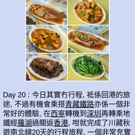
Day 20 : 今日其實冇行程, 祗係回港的旅
途, 不過有機會乘搭
青藏鐵路
亦係一個非
常好的體驗, 在
西寧
轉機到
深圳
再轉乘地
鐵經
羅湖
過關返
香港
, 咁就完成
了川藏秋
遊南北線20天的
行程
旅程, 一個非常充實