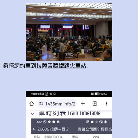
乘搭網約車到
拉薩青藏鐵路火車站
.