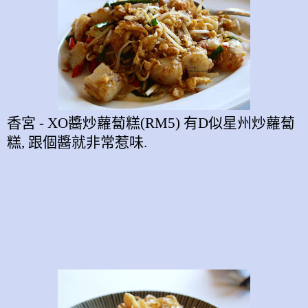
香宮
- XO
醬炒蘿蔔糕
(RM5)
有
D
似星州炒蘿蔔
糕
, 跟
個醬就非常惹味
.