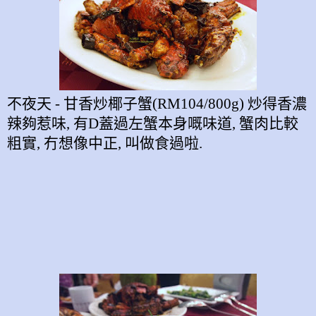
不夜天
-
甘香炒椰子蟹
(RM104/800g)
炒得香濃
辣夠惹味
,
有
D
蓋過左蟹本身嘅味道
,
蟹肉比較
粗實
,
冇想像中正
,
叫做食過啦
.