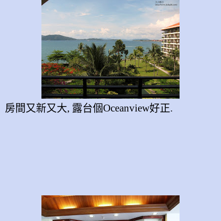
房間又新又大,
露台個
Oceanview
好正
.