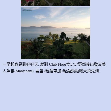
一早起身見到好好天, 就到
Club Floor
食少少野然後出發去美
人魚島
(Mantanani),
要坐
2
粒鍾車加
1
粒鍾勁拋嘅大飛先到
.