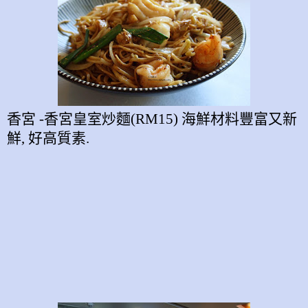
香
宮
-
香宮皇室炒麵
(RM15)
海鮮材料豐富又新
鮮
,
好高質素
.