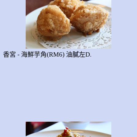
香宮
-
海鮮芋角
(RM6)
油膩左
D.