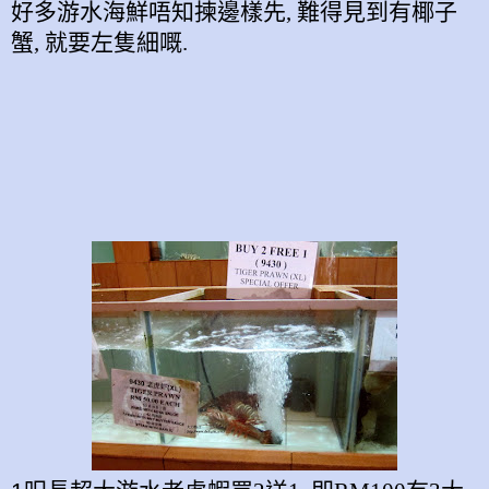
好多游水海鮮唔知揀邊樣先
, 難得
見到有椰子
蟹
,
就要左隻細嘅
.