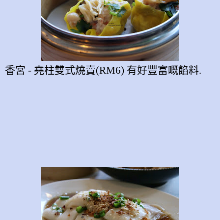
香宮
-
堯柱雙式燒賣
(RM6)
有好豐富嘅餡料
.