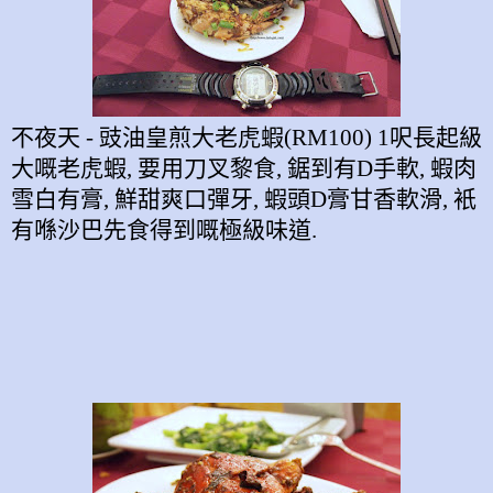
不夜天
-
豉油皇煎大老虎蝦
(RM100) 1
呎長起級
大嘅老虎蝦
,
要用刀叉黎食
,
鋸到有
D
手軟
,
蝦肉
雪白有膏
,
鮮甜爽口彈牙
,
蝦頭
D
膏甘香軟滑
,
衹
有喺沙巴先食得到嘅極級味道
.