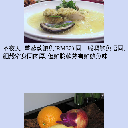
不夜天
-
薑蓉蒸鮑魚
(RM32) 同一般嘅鮑魚唔同,
細殼窄身同肉厚, 但
鮮腍軟熟有鮮鮑魚味
.