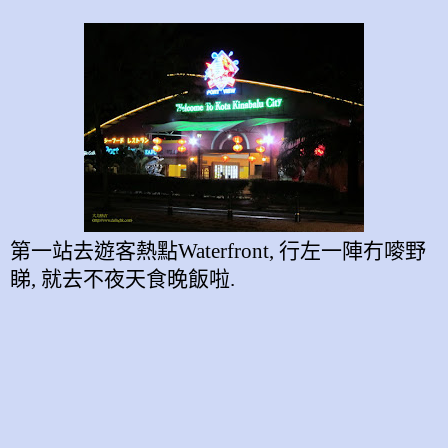
第一站去遊客熱點
Waterfront,
行左一陣冇嘜野
睇
,
就去不夜天食晚飯啦
.