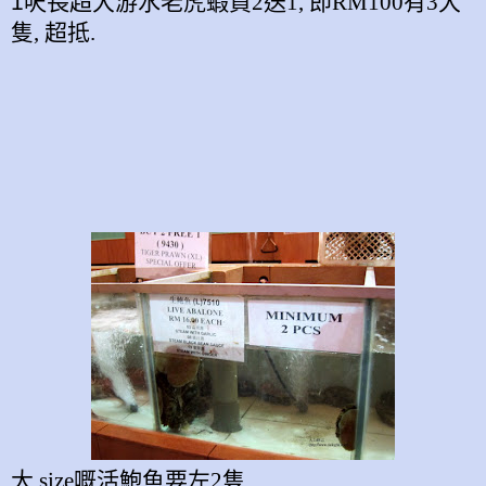
1
呎長超大游水老虎蝦買
2
送
1,
即
RM100
有
3
大
隻
,
超抵
.
大
size
嘅活鮑魚要左
2
隻
.