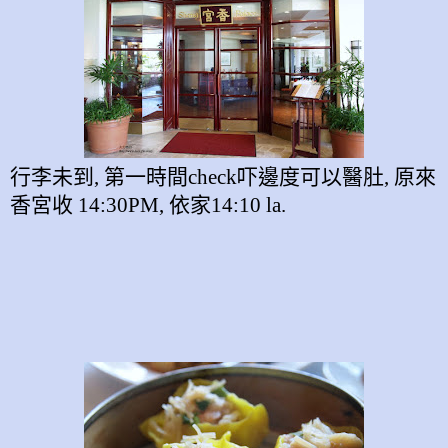
行李未到
,
第一時間
check
吓邊度可以醫肚
,
原來
香宮收
14:30PM,
依家
14:10 la.