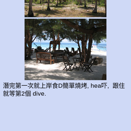
潛完第一次就上岸食D簡單燒烤, hea吓, 跟住
就等第2個 dive.