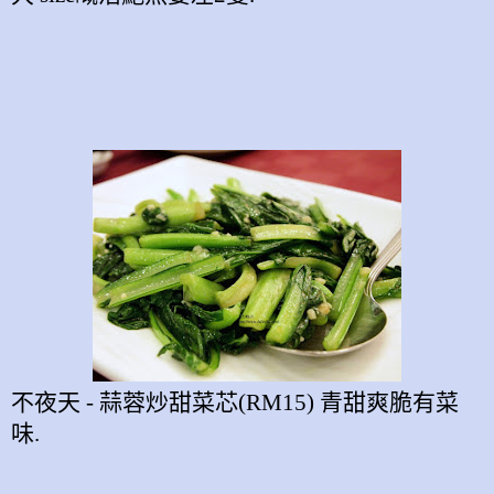
不夜天
-
蒜蓉炒甜菜芯
(RM15)
青甜爽脆有菜
味
.