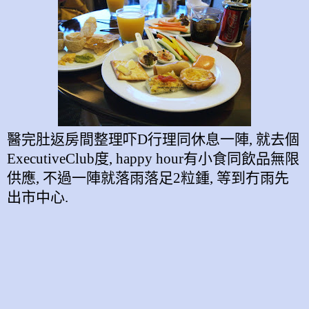
醫完肚返房間整理吓D行理同休息一陣
,
就去個
Executive
Club度, happy hour
有小食同飲品無限
供應
,
不過一陣就落雨落足
2
粒鍾
,
等到冇雨先
出市中心
.