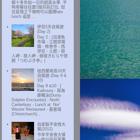
都十多年如一日的超高水準. 平
時用餐往往要2個月前訂位, 但
在疫情之下現時可以選擇late
lunch 或是 ...
伊豆5天自駕遊
(Day 2)
Day 2 : (沼津魚
市場 - 江間草莓
園 - 修善寺 - 西
伊豆 - 土肥 - 戀
人岬 - 旅人岬 - 御宿きむらや旅
館「つわぶき亭」)
紐西蘭南島10天
自駕遊 (Day 9 &
10)
Day 9 &10 : [
Kaikoura - 與海
豚暢泳(Dusty
Dolphin Encounter) - North
Canterbury - Lunch at Nor'
Wester Restaurant - 基督城
(Christchurch)...
自家製平安夜大
餐(2012)
今年平安夜大餐
一如以往在家裏