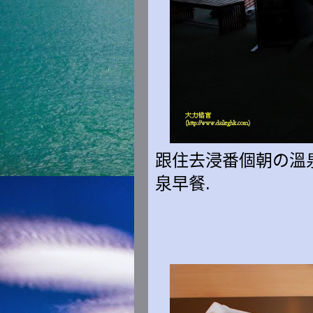
跟住去浸番個朝の溫
泉早餐.