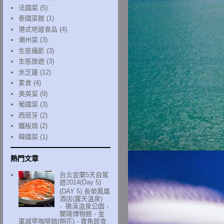
法國菜
(5)
泰國菜館
(1)
港式地道食品
(4)
潮州菜
(3)
生態攝影
(3)
生態旅遊
(3)
米芝蓮
(12)
素食
(4)
美英菜
(9)
葡國菜
(3)
西班牙
(2)
鐵板燒
(2)
韓國菜
(1)
熱門文章
台北宜蘭5天自駕
遊2014(Day 5)
(DAY 5) 長榮鳳凰
酒店(露天溫泉)
- 礁溪溫泉公園 -
蘭陽博物館 - 金
車城堡咖啡館(桐花) - 賣魚郎食