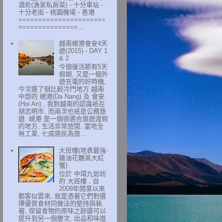
酒处(漁家私房菜) - 十分車站 -
十分老街 - 桃園機場 - 香港
======================
===============...
越南峴港會安4天
遊(2015) - DAY 1
& 2
今個復活節有5天
假期, 又是一個外
遊充電的好時機,
今次選了個比較冷門地方 越南
中部的 峴港(Da Nang) 及 會安
(Hoi An) , 我對越南的認識衹在
胡志明市, 而兩次也衹是公務旅
遊. 峴港 是一個很適合旅遊渡假
的地方, 生活非常悠閒, 當地全
無工業, 七成居民為旅...
大班樓(地表最強-
雞油花雕蒸大紅
蟹)
位於 中環九如坊
的 大班樓 , 自
2009年開業以來
都客似雲來, 就是憑著它們對選
擇優質食材同做法的堅持與執
著, 保留食物的原味之餘還可以
提升到另一個層次, 出品和味道