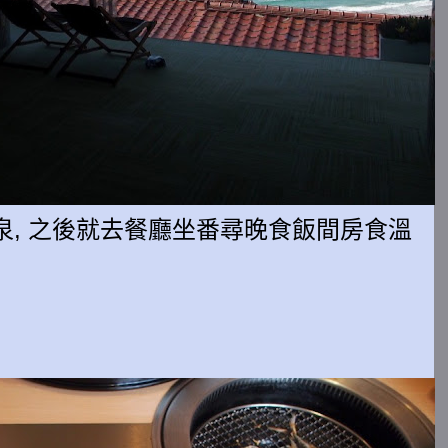
泉, 之後就去餐廳坐番尋晚食飯間房食溫