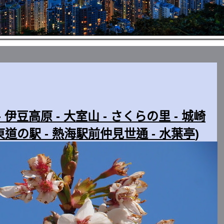
 伊豆高原 - 大室山 - さくらの里 - 城崎
東道の駅 -
熱海駅前仲見世通 - 水葉亭
)