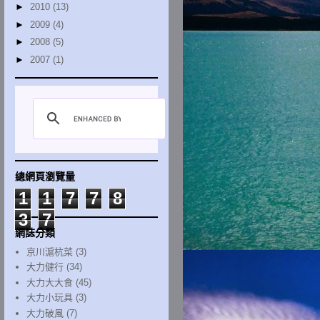
►
2010
(13)
►
2009
(4)
►
2008
(5)
►
2007
(1)
總網頁瀏覽量
1
1
7
7
8
3
7
網誌分類
京川滬杭菜
(3)
大力健行
(34)
大力大大食
(45)
大力小玩具
(3)
大力破風
(7)