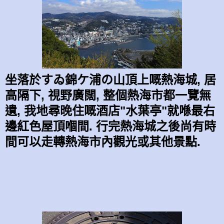
坐落於すゐ錦ケ浦の山頂上嘅熱海城, 居
高隔下, 視野廣闊, 整個熱海市都一覽無
遺, 我地尋晚住嘅酒店"
水葉亭"
就喺最右
邊紅色屋頂嗰間. 行完熱海城之後尚有時
間可以走轉熱海市內觀光或其他景點.