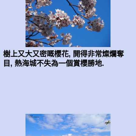
樹上又大又密嘅櫻花, 開得非常燦爛奪
目, 熱海城不失為一個賞櫻勝地.