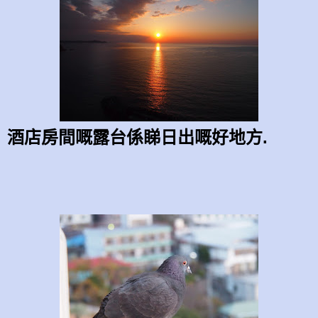
酒店房間嘅露台係睇日出嘅好地方.