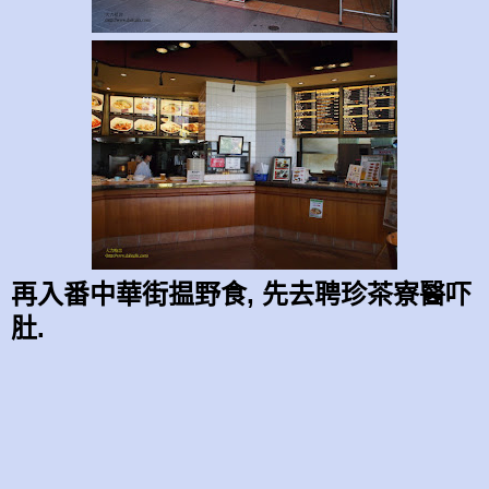
再入番中華街揾野食, 先去聘珍茶寮醫吓
肚.