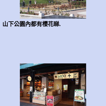
山下公園內都有櫻花睇.