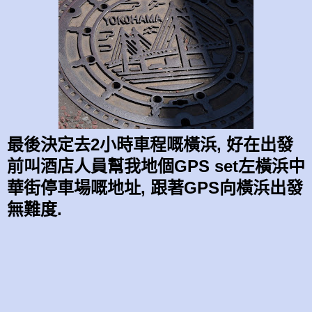
最後決定去2小時車程嘅橫浜, 好在出發
前叫酒店人員幫我地個GPS set左橫浜中
華街停車場嘅地址, 跟著GPS向橫浜出發
無難度.