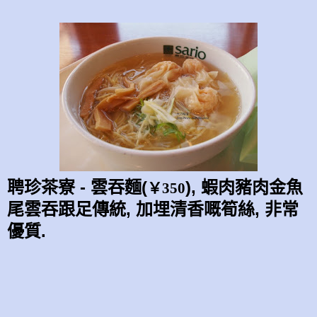
聘珍茶寮 - 雲吞麵(
), 蝦肉豬肉金魚
￥350
尾雲吞跟足傳統, 加埋清香嘅筍絲, 非常
優質.