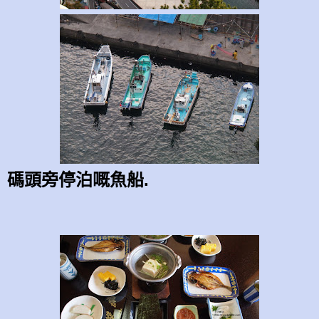
碼頭旁停泊嘅魚船.