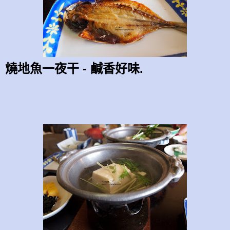
燒地魚一夜干 - 鹹香好味.