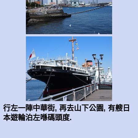
行左一陣中華街, 再去山下公園, 有艘日
本遊輪泊左喺碼頭度.