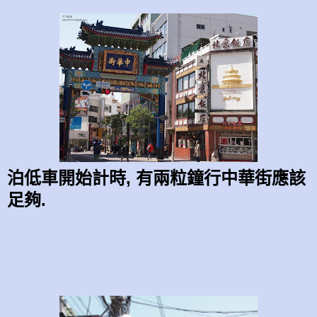
泊低車開始計時, 有兩粒鐘行中華街應該
足夠.