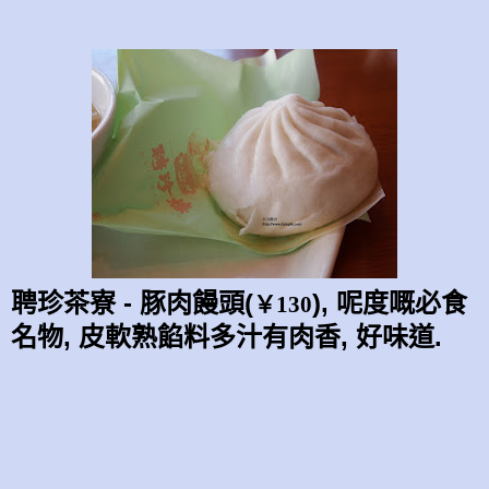
聘珍茶寮 - 豚肉饅頭(
), 呢度嘅必食
￥130
名物, 皮軟熟餡料多汁有肉香, 好味道.