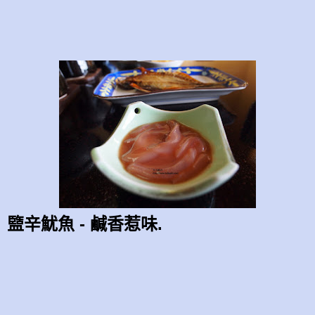
盬辛魷魚 - 鹹香惹味.