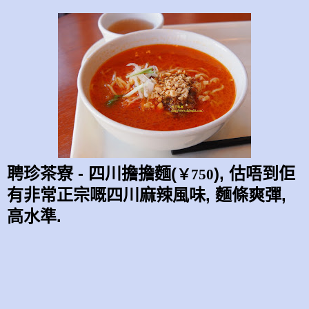
聘珍茶寮 - 四川擔擔麵(
), 估唔到佢
￥750
有非常正宗嘅四川麻辣風味, 麵條爽彈,
高水準.