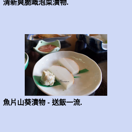
清新爽脆嘅泡菜漬物.
魚片山葵漬物 - 送飯一流.