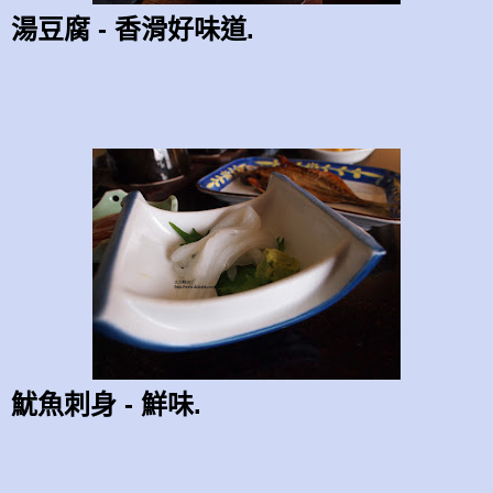
湯豆腐 - 香滑好味道.
魷魚
刺身 - 鮮味.