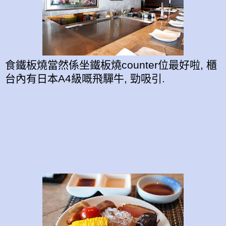
食鐵板燒當然係坐鐵板燒counter位最好啦, 櫃
台內有日本A4級嘅飛驒牛, 勁吸引.