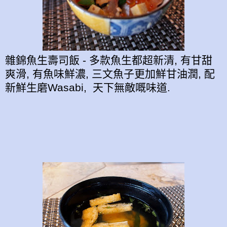
雜錦魚生壽司飯 - 多款魚生都超新清, 有甘甜
爽滑, 有魚味鮮濃, 三文魚子更加鮮甘油潤, 配
新鮮生磨Wasabi, 天下無敵嘅味道.