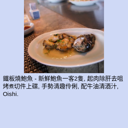
鐵板燒鮑魚 - 新鮮鮑魚一客2隻, 起肉除肝去咀
烤
切件上碟, 手勢清趣伶俐, 配牛油清酒汁,
煮
Oishi.