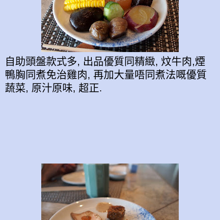
自助頭盤款式多, 出品優質同精緻, 炆牛肉,煙
鴨胸同煮免治雞肉, 再加大量唔同煮法嘅優質
蔬菜, 原汁原味, 超正.