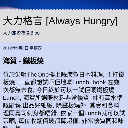
大力格言 [Always Hungry]
大力旅遊為食Blog
2012年9月6日 星期四
海賀 - 鐵板燒
位於尖咀TheOne樓上嘅海賀日本料理, 主打鐵
板燒, 一直都想試吓佢地嘅Lunch, book 左幾
次都無去食, 今日終於可以一試佢嘅鐵板燒
Lunch, 海賀所選嘅材料非常優質, 仲有高水準
嘅廚藝,出品好細緻, 除鐵板燒外, 其實和食料
理同壽司刺身都唔錯, 依家一個Lunch就可以試
芸晒, 每位收貳佰幾都算超值, 非常優質同和味