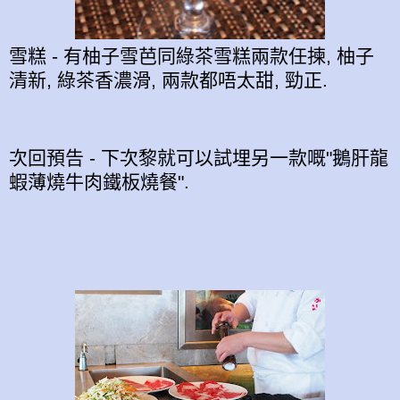
雪糕 - 有柚子雪芭同綠茶雪糕兩款任揀, 柚子
清新, 綠茶香濃滑, 兩款都唔太甜, 勁正.
次回預告 - 下次黎就可以試埋另一款嘅"鵝肝龍
蝦薄燒牛肉鐵板燒餐".