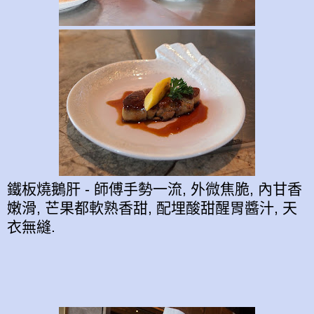
鐵板燒鵝肝 - 師傅手勢一流, 外微焦脆, 內甘香
嫩滑, 芒果都軟熟香甜, 配埋酸甜醒胃醬汁, 天
衣無縫.