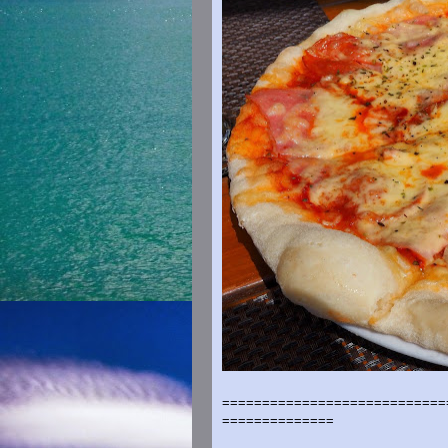
============================
==============