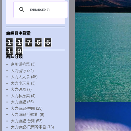
總網頁瀏覽量
1
1
7
6
5
1
9
網誌分類
京川滬杭菜
(3)
大力健行
(34)
大力大大食
(45)
大力小玩具
(3)
大力破風
(7)
大力私房菜
(4)
大力遊記
(56)
大力遊記-中國
(25)
大力遊記-俄羅斯
(9)
大力遊記-台灣
(53)
大力遊記-巴爾幹半島
(16)