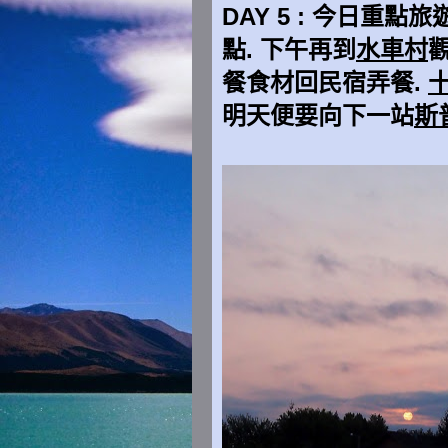
DAY 5 : 今日重點旅
點. 下午再到
水車村
餐食材回民宿弄餐.
明天便要向下一站
斯普