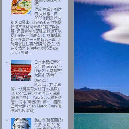
蟹)
位於 中環九如坊
的 大班樓 , 自
2009年開業以來
都客似雲來, 就是憑著它們對選
擇優質食材同做法的堅持與執
著, 保留食物的原味之餘還可以
提升到另一個層次, 出品和味道
都十多年如一日的超高水準. 平
時用餐往往要2個月前訂位, 但
在疫情之下現時可以選擇late
lunch 或是 ...
日本京都紅葉21
天自駕遊(2024) -
Day 21 ( 京都市/
大阪市/香港 )
Day 21 :
Mystays(自助早
餐) - 伏見稻荷大社(千本鳥居) -
Lalaport三井Outlet門真 - 深廣
(壽司午餐) - Yaki Soba(鐵板炒
麵) - 青木(鐵板和牛扒) - 關西
國際空港 - San Marco Curry(咖
哩豬扒飯晚餐)
慈山寺(桃花園記)
位於 大埔 的 慈