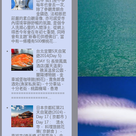
山寺 我們差不多
每年也會去一次,
除了參觀青銅合
金鑄造, 法相慈悲
莊嚴的素白觀音像, 亦可感受寺
內環境寧靜舒暢的氛圍, 是個令
人洗滌心靈的人間淨土. 從網上
得悉今年會在年初七重開, 同時
會有主題"新春花供禮佛日", 當
中有一條種有500棵桃花...
台北宜蘭5天自駕
遊2014(Day 5)
(DAY 5) 長榮鳳凰
酒店(露天溫泉)
- 礁溪溫泉公園 -
蘭陽博物館 - 金
車城堡咖啡館(桐花) - 賣魚郎食
酒处(漁家私房菜) - 十分車站 -
十分老街 - 桃園機場 - 香港
======================
===============...
日本京都紅葉21
天自駕遊(2024) -
Day 17 ( 京都市 )
Day 17 : 清水
寺 - 料理旅館花
樂( 京朝食 ) -
東福寺(通天橋 紅葉雲海 ) - 金