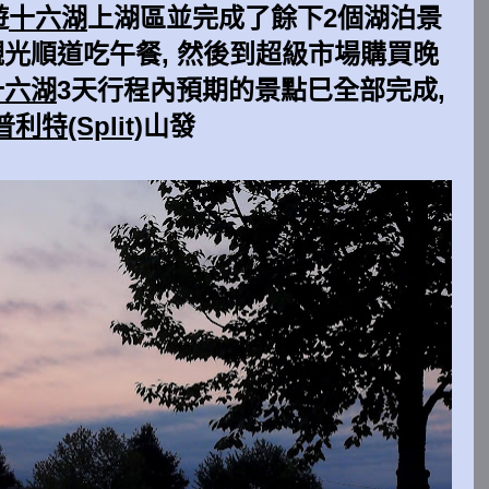
遊
十六湖
上湖區並完成了餘下2個湖泊景
觀光順道吃午餐, 然後到超級市場購買晚
十六湖
3天行程內預期的景點巳全部完成,
利特(Split)
山發