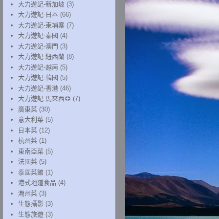
大力遊記-新加坡
(3)
大力遊記-日本
(66)
大力遊記-柬埔寨
(7)
大力遊記-泰國
(4)
大力遊記-澳門
(3)
大力遊記-紐西蘭
(8)
大力遊記-越南
(5)
大力遊記-韓國
(5)
大力遊記-香港
(46)
大力遊記-馬來西亞
(7)
廣東菜
(30)
意大利菜
(5)
日本菜
(12)
杭州菜
(1)
東南亞菜
(5)
法國菜
(5)
泰國菜館
(1)
港式地道食品
(4)
潮州菜
(3)
生態攝影
(3)
生態旅遊
(3)