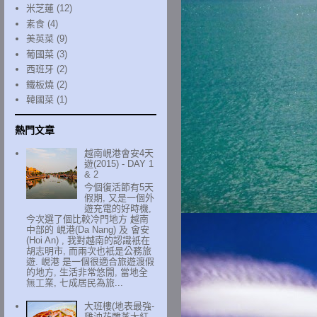
米芝蓮
(12)
素食
(4)
美英菜
(9)
葡國菜
(3)
西班牙
(2)
鐵板燒
(2)
韓國菜
(1)
熱門文章
越南峴港會安4天
遊(2015) - DAY 1
& 2
今個復活節有5天
假期, 又是一個外
遊充電的好時機,
今次選了個比較冷門地方 越南
中部的 峴港(Da Nang) 及 會安
(Hoi An) , 我對越南的認識衹在
胡志明市, 而兩次也衹是公務旅
遊. 峴港 是一個很適合旅遊渡假
的地方, 生活非常悠閒, 當地全
無工業, 七成居民為旅...
大班樓(地表最強-
雞油花雕蒸大紅