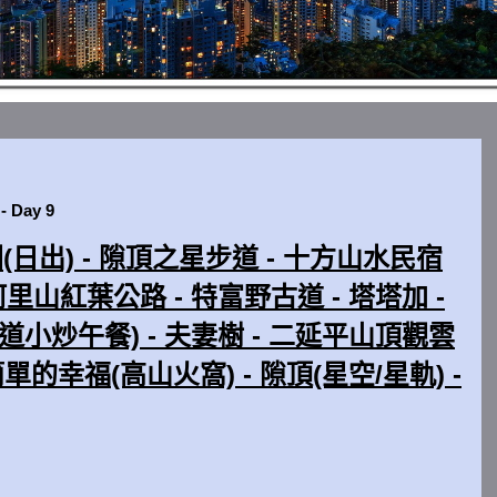
Day 9
園(日出) - 隙頂之星步道 - 十方山水民宿
線阿里山紅葉公路 - 特富野古道 - 塔塔加 -
小炒午餐) - 夫妻樹 - 二延平山頂觀雲
單的幸福(高山火窩) - 隙頂(星空/星軌) -