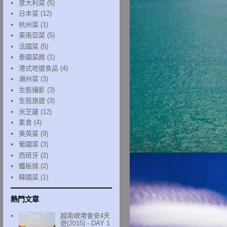
意大利菜
(5)
日本菜
(12)
杭州菜
(1)
東南亞菜
(5)
法國菜
(5)
泰國菜館
(1)
港式地道食品
(4)
潮州菜
(3)
生態攝影
(3)
生態旅遊
(3)
米芝蓮
(12)
素食
(4)
美英菜
(9)
葡國菜
(3)
西班牙
(2)
鐵板燒
(2)
韓國菜
(1)
熱門文章
越南峴港會安4天
遊(2015) - DAY 1