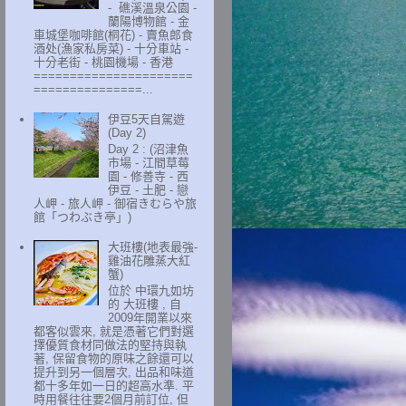
- 礁溪溫泉公園 -
蘭陽博物館 - 金
車城堡咖啡館(桐花) - 賣魚郎食
酒处(漁家私房菜) - 十分車站 -
十分老街 - 桃園機場 - 香港
======================
===============...
伊豆5天自駕遊
(Day 2)
Day 2 : (沼津魚
市場 - 江間草莓
園 - 修善寺 - 西
伊豆 - 土肥 - 戀
人岬 - 旅人岬 - 御宿きむらや旅
館「つわぶき亭」)
大班樓(地表最強-
雞油花雕蒸大紅
蟹)
位於 中環九如坊
的 大班樓 , 自
2009年開業以來
都客似雲來, 就是憑著它們對選
擇優質食材同做法的堅持與執
著, 保留食物的原味之餘還可以
提升到另一個層次, 出品和味道
都十多年如一日的超高水準. 平
時用餐往往要2個月前訂位, 但