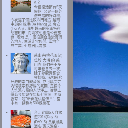
& 2
今個復活節有5天
假期, 又是一個外
遊充電的好時機,
今次選了個比較冷門地方 越南
中部的 峴港(Da Nang) 及 會安
(Hoi An) , 我對越南的認識衹在
胡志明市, 而兩次也衹是公務旅
遊. 峴港 是一個很適合旅遊渡假
的地方, 生活非常悠閒, 當地全
無工業, 七成居民為旅...
慈山寺(桃花園記)
位於 大埔 的 慈
山寺 我們差不多
每年也會去一次,
除了參觀青銅合
金鑄造, 法相慈悲
莊嚴的素白觀音像, 亦可感受寺
內環境寧靜舒暢的氛圍, 是個令
人洗滌心靈的人間淨土. 從網上
得悉今年會在年初七重開, 同時
會有主題"新春花供禮佛日", 當
中有一條種有500棵桃花...
台北宜蘭5天自駕
遊2014(Day 5)
(DAY 5) 長榮鳳凰
酒店(露天溫泉)