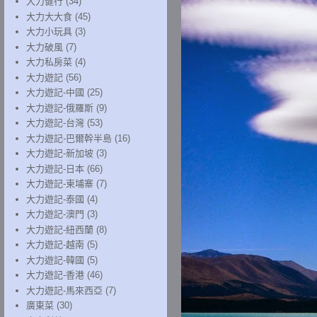
大力健行
(34)
大力大大食
(45)
大力小玩具
(3)
大力破風
(7)
大力私房菜
(4)
大力遊記
(56)
大力遊記-中國
(25)
大力遊記-俄羅斯
(9)
大力遊記-台灣
(53)
大力遊記-巴爾幹半島
(16)
大力遊記-新加坡
(3)
大力遊記-日本
(66)
大力遊記-柬埔寨
(7)
大力遊記-泰國
(4)
大力遊記-澳門
(3)
大力遊記-紐西蘭
(8)
大力遊記-越南
(5)
大力遊記-韓國
(5)
大力遊記-香港
(46)
大力遊記-馬來西亞
(7)
廣東菜
(30)