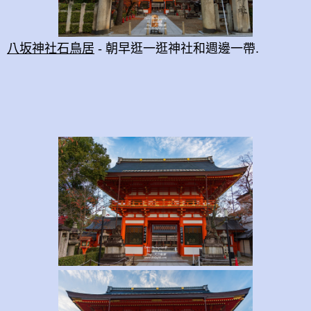
八坂神社石鳥居
- 朝早逛一逛神社和週邊一帶.