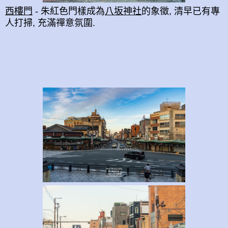
西樓門
- 朱紅色門樣成為
八坂神社
的象徵, 清早已有專
人打掃, 充滿禪意氛圍.