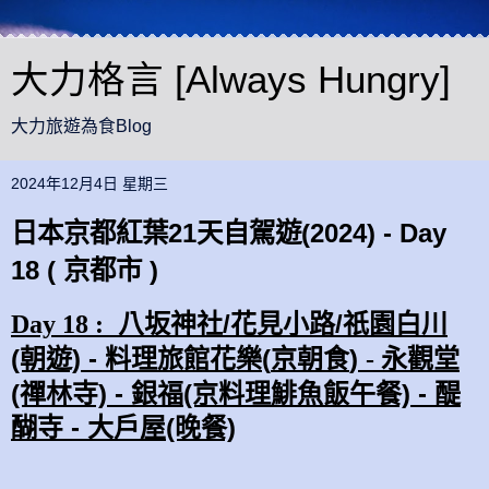
大力格言 [Always Hungry]
大力旅遊為食Blog
2024年12月4日 星期三
日本京都紅葉21天自駕遊(2024) - Day
18 ( 京都市 )
八坂神社/花見小路/祇園白川
Day 18 :
(朝遊)
-
料理旅館花樂(
京朝食
)
永觀堂
-
(禪林寺) - 銀福(京料理
鯡魚飯
午餐) -
醍
醐寺 - 大戶屋(晚餐)