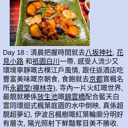
Day 18 : 清晨把握時間就去
八坂
神社
,
花
見小路
和
衹園白川
一帶, 感受人流少又
環境寧靜嘅古樸江戶風情, 跟住返酒店吃
豐富美味嘅京朝食, 食飽就去
京都
賞楓名
所
永觀堂(
禪林寺),
寺內一片火紅嘅世界,
最靚就梗係
放生池
嘅
錦雲橋
配合藍天白
雲同環迴式楓葉庭園的水中倒映, 真係超
靚超夢幻, 伊波呂楓樹嘅紅葉輪廓分明好
有層次, 陽光照射下鮮豔奪目美不勝收.