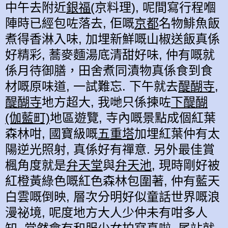
中午去附近
銀福(
京料理), 呢間寫行程嗰
陣時已經包咗落去, 佢嘅
京都
名物鯡魚飯
煮得香淋入味, 加埋新鮮嘅山椒送飯真係
好精彩, 蕎麥麵湯底清甜好味, 仲有嘅就
係月待御膳，田舍煮同漬物真係食到食
材嘅原味道, 一試難忘. 下午就去
醍醐寺
,
醍醐寺
地方超大, 我哋只係揀咗
下醍醐
(伽藍町)
地區遊覽, 寺內嘅景點成個紅葉
森林咁, 國寶級嘅
五重塔
加埋紅葉仲有太
陽逆光照射, 真係好有禪意. 另外最佳賞
楓角度就是
弁天堂
與
弁天池
, 現時剛好被
紅橙黃綠色嘅紅色森林包圍著, 仲有藍天
白雲嘅倒映, 層次分明好似童話世界嘅浪
漫祕境, 呢度地方大人少仲未有咁多人