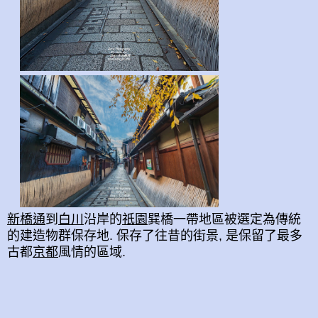
新橋通
到
白川
沿岸的
祇園
巽橋一帶地區被選定為傳統
的建造物群保存地. 保存了往昔的街景, 是保留了最多
古都
京都
風情的區域.