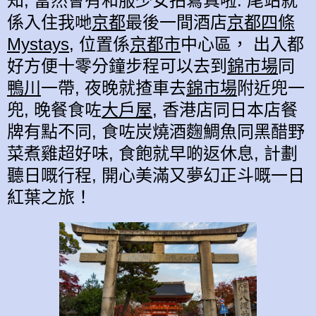
知, 當然會有和服少女拍寫真啦. 尾站就
係入住我哋
京都
最後一間酒店
京都四條
Mystays
, 位置係
京都市
中心區， 出入都
好方便十零分鐘步程可以去到
錦市場
同
鴨川
一帶, 夜晚就揸車去
錦市場
附近兜一
兜, 晚餐食咗
大戶屋
, 香港店同日本店餐
牌有點不同, 食咗炭燒酒麴鯛魚同黑醋野
菜煮雞超好味, 食飽就早啲返休息, 計劃
聽日嘅行程, 開心美滿又夢幻正斗嘅一日
紅葉之旅！