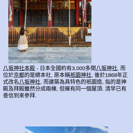
八坂神社本殿
- 日本全國約有3,000多間
八坂神社
, 而
位於
京都
的是總本社, 原本稱
祇園神社
, 後於1868年正
式改名
八坂神社
, 而建築為具特色的祇園造, 指的是神
殿及拜殿雖然分成兩棟, 但擁有同一個屋頂. 清早已有
善信到來參拜.