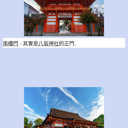
南樓門
- 其實是
八坂神社
的正門
.