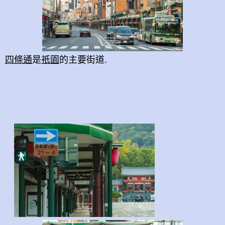
四條通
是
祇園
的主要街道.