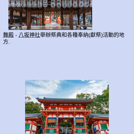
舞殿
-
八坂神社
舉辦祭典和各種奉納(獻祭)活動的地
方.