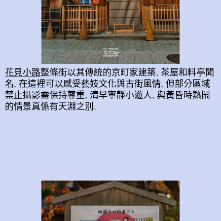
花見小路
整條街以其傳統的京町家建築, 茶屋和料亭
聞
名
, 在這裡可以感受藝妓文化與古街風情, 但部分區域
禁止攝影需保持尊重, 清早寧靜
小遊
人
, 與黃昏
時
熱鬧
的情景真係有天淵之別.