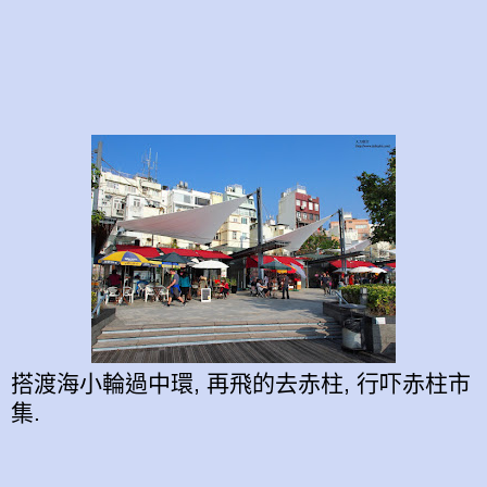
搭渡海小輪過中環, 再飛的去赤柱, 行吓赤柱市
集.