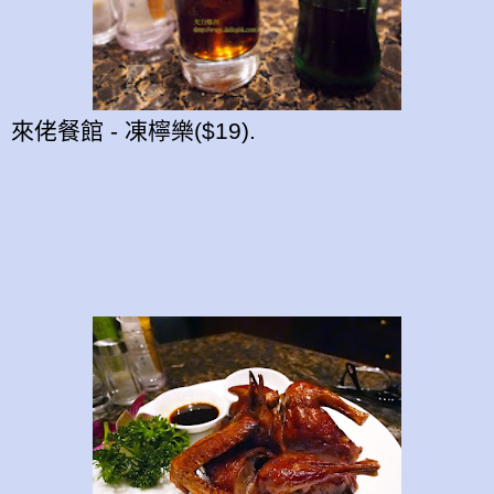
來佬餐館 - 凍檸樂($19).