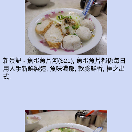
新景記 - 魚蛋魚片河($21), 魚蛋魚片都係每日
用人手新鮮製造, 魚味濃郁, 軟腍鮮香, 極之出
式.