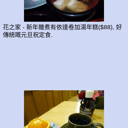
花之家 - 新年雜煮有依達卷加湯年糕($88), 好
傳統嘅元旦祝定食.