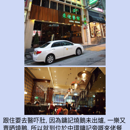
跟住要去醫吓肚, 因為鏞記燒鵝未出爐, 一樂又
賣晒燒鵝, 所以就到位於中環鏞記旁嘅來佬餐