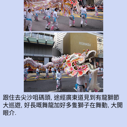
跟住去尖沙咀碼頭, 途經廣東道見到有龍獅節
大巡遊, 好長嘅舞龍加好多隻獅子在舞動, 大開
眼介.