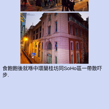
食飽飽後就喺中環蘭桂坊同SoHo區一帶散吓
步.