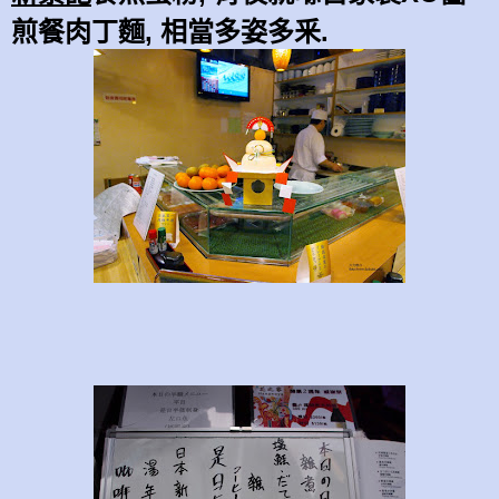
煎餐肉丁麵, 相當多姿多釆.