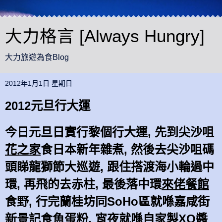
大力格言 [Always Hungry]
大力旅遊為食Blog
2012年1月1日 星期日
2012元旦行大運
今日元旦日實行黎個行大運, 先到尖沙咀
花之家
食日本新年雜煮, 然後去尖沙咀碼
頭睇龍獅節大巡遊, 跟住搭渡海小輪過中
環, 再飛的去赤柱, 最後落中環
來佬餐館
食野, 行完蘭桂坊同SoHo區就喺嘉咸街
新景記
食魚蛋粉, 宵夜就喺自家製XO醬