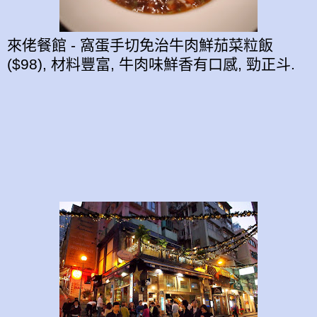
來佬餐館 - 窩蛋手切免治牛肉鮮茄菜粒飯
($98), 材料豐富, 牛肉味鮮香有口感, 勁正斗.