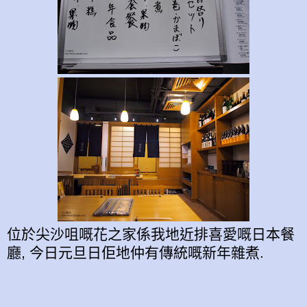
位於尖沙咀嘅花之家係我地近排喜愛嘅日本餐
廳, 今日元旦日佢地仲有傳統嘅新年雜煮.