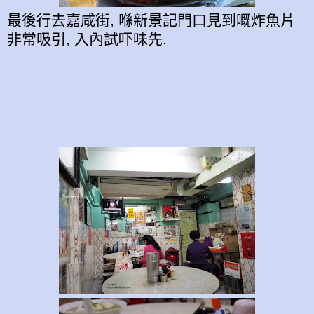
最後行去嘉咸街, 喺新景記門口見到嘅炸魚片
非常吸引, 入內試吓味先.