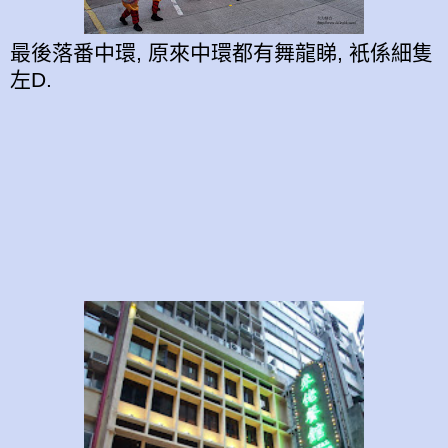
最後落番中環, 原來中環都有舞龍睇, 衹係細隻
左D.