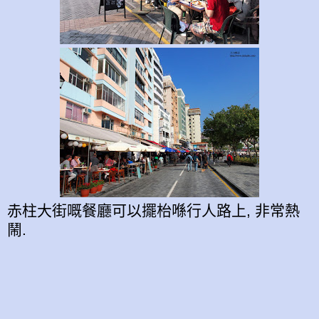
赤柱大街嘅餐廳可以擺枱喺行人路上, 非常熱
鬧.