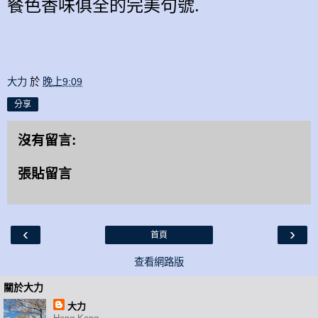
餐
色香味
俱
全
的
完美句號.
大力
於
晚上9:09
分享
沒有留言:
張貼留言
‹
›
首頁
查看網路版
關於大力
大力