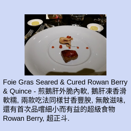
Foie Gras Seared & Cured Rowan Berry
& Quince - 煎鵝肝外脆內軟, 鵝肝凍香滑
軟糯, 兩款吃法同樣甘香豐腴, 無敵
滋味
,
還有首次品嚐細小
而
有益
的
超級食物
Rowan Berry, 超正斗.