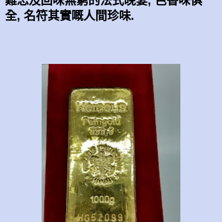
難忘
及
回味無窮的法式晚
宴,
色香味
俱
全,
名符其實嘅人間
珍
味.