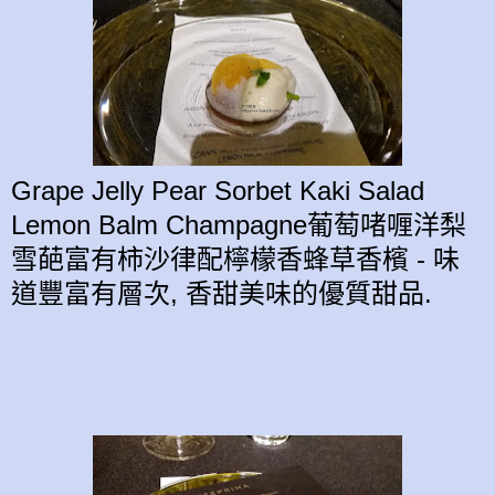
Grape Jelly Pear Sorbet Kaki Salad
Lemon Balm Champagne葡萄
啫喱
洋梨
雪葩
富有柿沙律
配
檸檬香蜂草
香檳 - 味
道豐富有層次, 香甜美味的優質
甜品.