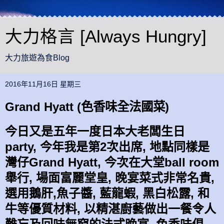
大力格言 [Always Hungry]
大力旅遊為食Blog
2016年11月16日 星期三
Grand Hyatt (色香味全法國菜)
今日又是五年一度
日本大老闆生日
party,
今年
我
是
第2次出席, 地點同樣是
灣仔Grand Hyatt,
今次在大堂ball room
舉行, 場面富麗堂皇,
晚宴
菜式非常名貴,
選用
鵝肝,魚子醬, 藍龍蝦, 黑
白松露,
和
牛等
優質
材料
,
以
精湛
廚藝做出
一餐令人