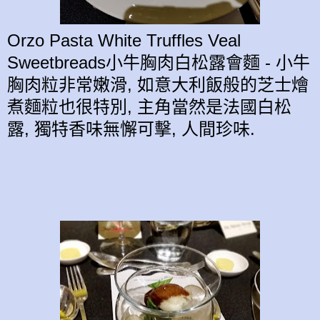
Orzo Pasta White Truffles Veal
Sweetbreads小牛胸肉白
松露
會麵 - 小牛
胸肉粒非常嫩滑, 如
意大利飯
般
的芝士燴
煮麵粒
也
很特別,
主角當然是法國白
松
露,
獨特香味無懈可擊,
人間
珍
味.