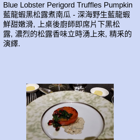
Blue Lobster Perigord Truffles Pumpkin
藍龍蝦黑
松露煮南瓜 - 深海野生
藍龍蝦
鮮甜嫩滑, 上桌後廚師即
席
片下
黑
松
露, 濃烈的
松露
香味立時湧上來, 精釆的
演繹
.