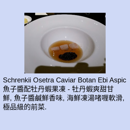
Schrenkii Osetra Caviar Botan Ebi Aspic
魚子醬配牡丹蝦果凍 -
牡丹蝦
爽甜甘
鮮,
魚子醬
鹹鮮香味
, 海鮮凍
湯
啫喱軟滑,
極品級的前菜.