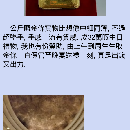
一公斤嘅金條實物比想像中細同薄, 不過
超墜手, 手感一流有質感. 成32萬嘅生日
禮物, 我也有份贊助, 由上午到周生生取
金條一直保管至晚宴送禮一刻, 真是出錢
又出力.