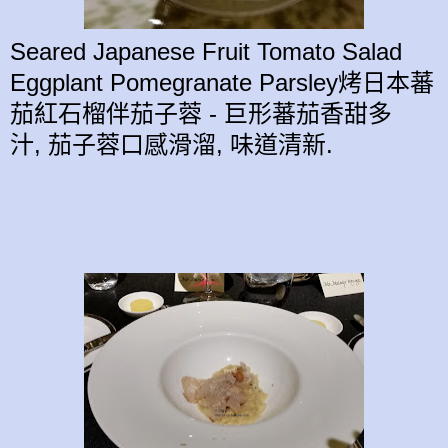
Seared Japanese Fruit Tomato Salad
Eggplant Pomegranate Parsley烤日本蕃
茄紅石榴伴茄子蓉 - 巨形
蕃茄
香甜多
汁,
茄子蓉
口感
滑溜,
味道
清新.