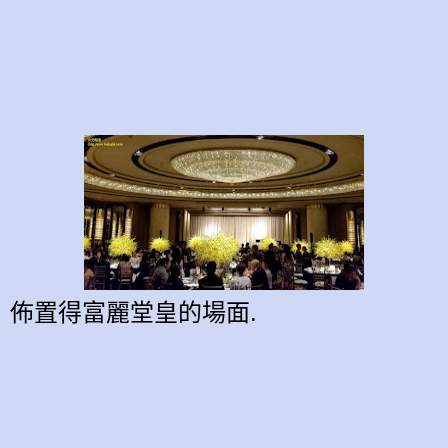
佈置得富麗堂皇
的
場面.