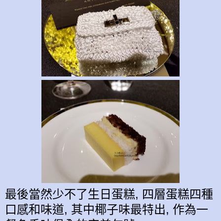
最後當然少不了生日蛋糕, 四層
蛋糕
四種
口感和
味道,
其中
椰子味最特出,
作為
一