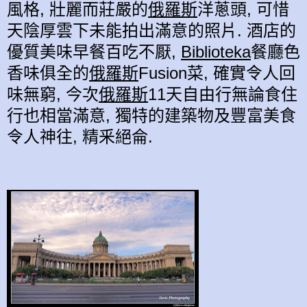
風格, 壯麗而莊嚴的
俄羅斯
洋蔥頭, 可惜
天陰厚雲下未能拍出滿意的照片. 酒店的
優質美味早餐百吃不厭,
Biblioteka
餐廳色
香味俱全的
俄羅斯
Fusion菜, 確實令人回
味無窮, 今次
俄羅斯
11天自由行無論食住
行也相當滿意, 獨特的建築物及豐富美食
令人神往, 精釆絕侖.