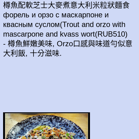
樽魚配軟芝士大麥煮意大利米粒狀麵食
форель и орзо с маскарпоне и
квасным суслом(Trout and orzo with
mascarpone and kvass wort(RUB510)
-
樽魚
鮮嫩美味,
Orzo
口
感與味
道
勻似
意
大利
飯, 十分
滋
味.