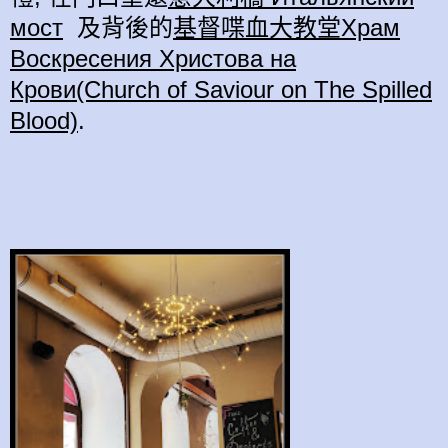
мост
及背後的
基督喋血大教堂Храм
Воскресения Христова на
Крови(Church of Saviour on The Spilled
Blood)
.