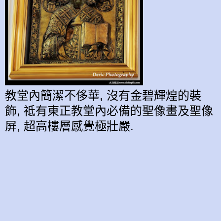
教堂內簡潔不侈華, 沒有金碧輝煌的裝
飾, 祗有東正教堂內必備的聖像畫及聖像
屏, 超高樓層感覺極壯嚴.