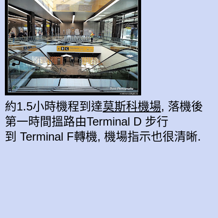
約1.5小時機程到達
莫斯科機場
, 落機後
第一時間搵路由Terminal D 步
行
到
Terminal F
轉機,
機場
指示也很清晰
.