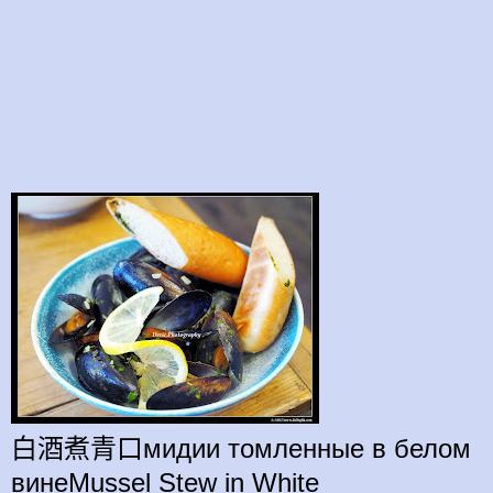
白酒煮青口мидии томленные в белом
винеMussel Stew in White