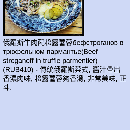
俄羅斯牛肉配
松露
薯蓉бефстроганов в
трюфельном пармантье(Beef
stroganoff in truffle parmentier)
(RUB410) - 傳統俄羅斯菜式, 醬汁帶出
香濃
肉味
,
松露
薯蓉夠
香
滑,
非常美味, 正
斗
.