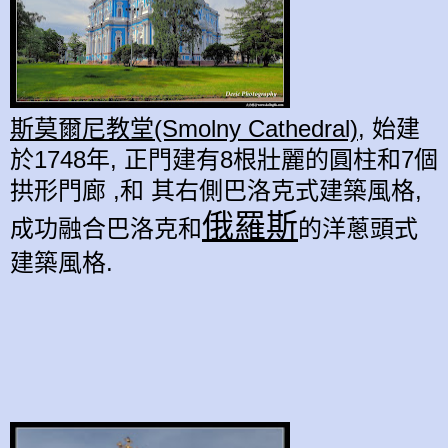
斯莫爾尼教堂(Smolny Cathedral),
始建
於1748年, 正門建有8根
壯麗
的圓柱和7個
拱形門廊 ,和 其右側巴洛克式建築風格,
俄羅斯
成功融合巴洛克和
的洋蔥頭式
建築風格.