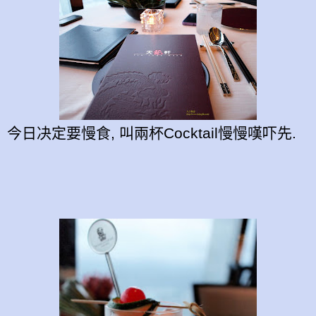
今日决定要慢食, 叫兩杯Cocktail慢慢嘆吓先.