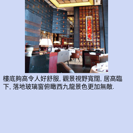
樓底夠高令人好舒服, 觀景視野寬闊, 居高臨
下, 落地玻璃窗俯瞰西九龍景色更加無敵.