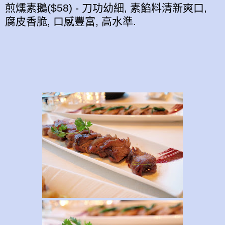
煎燻素鵝($58) - 刀功幼細, 素餡料清新爽口,
腐皮香脆, 口感豐富, 高水準.