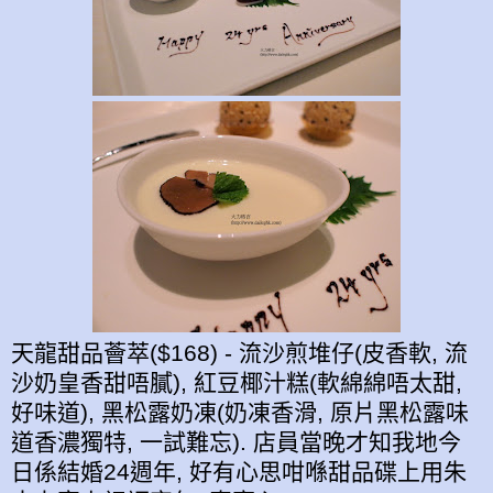
天龍甜品薈萃($168) - 流沙煎堆仔(皮香軟, 流
沙奶皇香甜唔膩), 紅豆椰汁糕(軟綿綿唔太甜,
好味道), 黑松露奶凍(奶凍香滑, 原片黑松露味
道香濃獨特, 一試難忘). 店員當晚才知我地今
日係結婚24週年, 好有心思咁喺甜品碟上用朱