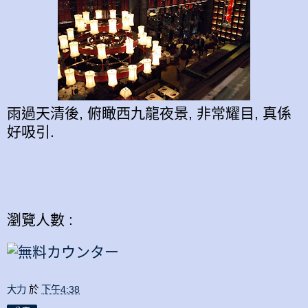
雨過天清後, 俯瞰西九龍夜景, 非常耀目, 真係
好吸引.
瀏覽人數 :
大力
於
下午4:38