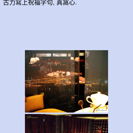
古力寫上祝福字句, 真窩心.