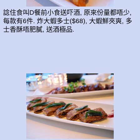
諗住食叫D餐前小食送吓酒, 原來份量都唔少,
每款有6件. 炸大蝦多士($68), 大蝦鮮夾爽, 多
士香酥唔肥膩, 送酒極品.