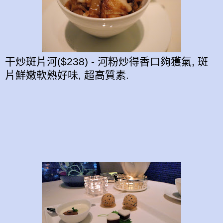
干炒斑片河($238) - 河粉炒得香口夠獲氣, 斑
片鮮嫩軟熟好味, 超高質素.