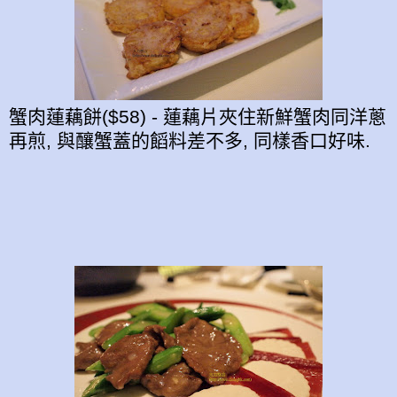
蟹肉蓮藕餅($58) - 蓮藕片夾住新鮮蟹肉同洋蔥
再煎, 與釀蟹蓋的饀料差不多, 同樣香口好味.