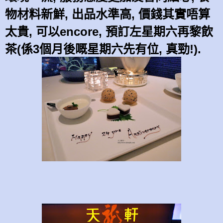
物材料新鮮, 出品水準高, 價錢其實唔算
太貴, 可以encore, 預訂左星期六再黎飲
茶(係3個月後嘅星期六先有位, 真勁!).