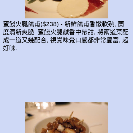
蜜餞火腿鴿甫($238) - 新鮮鴿甫香嫩軟熟, 蘭
度清新爽脆, 蜜餞火腿鹹香中帶甜, 將兩道菜配
成一道又幾配合, 視覺味覺口感都非常豐富, 超
好味.