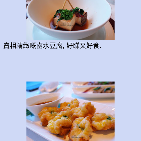
賣相精緻嘅鹵水豆腐, 好睇又好食.