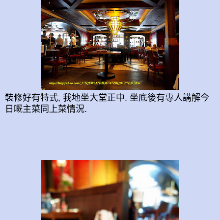
裝修好有特式, 我地坐大堂正中. 坐底後有專人講解今
日嘅主菜同上菜情況.