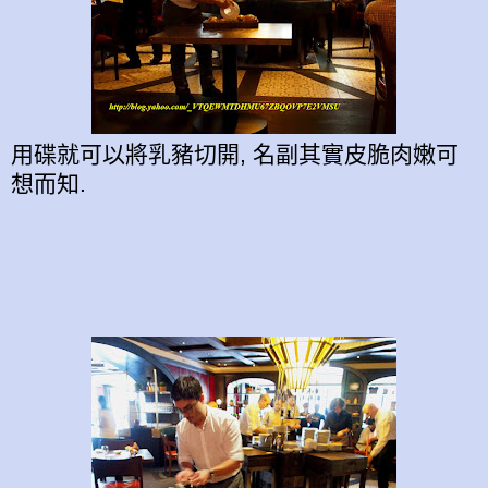
用碟就可以將乳豬切開, 名副其實皮脆肉嫩可
想而知.