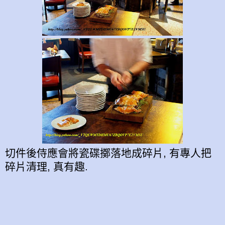
切件後侍應會將瓷碟擲落地成碎片, 有專人把
碎片清理, 真有趣.