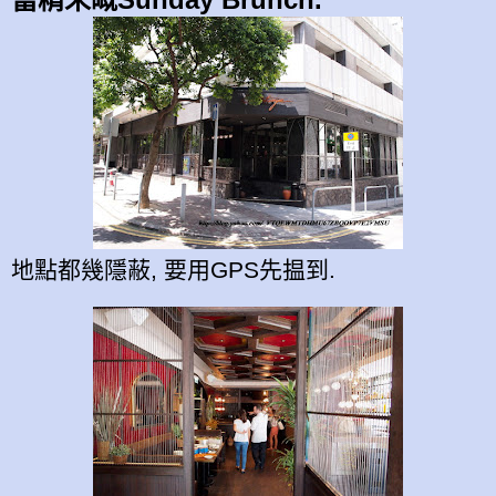
地點都幾隱蔽, 要用GPS先揾到.