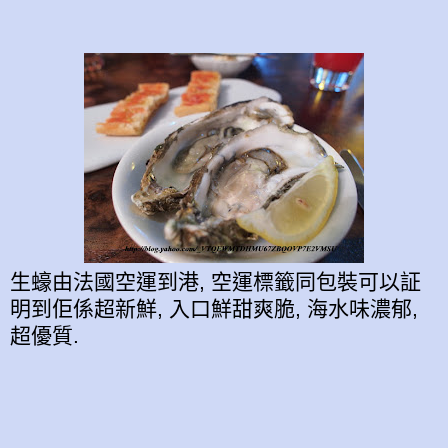
生蠔由法國空運到港, 空運標籤同包裝可以証
明到佢係超新鮮, 入口鮮甜爽脆, 海水味濃郁,
超優質.