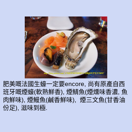
肥美嘅法國生蠔一定要encore, 尚有原產自西
班牙嘅煙蠔(軟熟鮮香), 煙鯖魚(煙燻味香濃, 魚
肉鮮味), 煙鰻魚(鹹香鮮味), 煙三文魚(甘香油
份足), 滋味到極.