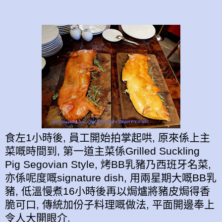
食左1小時後, 員工開始拍掌起哄, 原來係上主
菜嘅時間到, 第一道主菜係Grilled Suckling
Pig Segovian Style, 烤BB乳豬乃西班牙名菜,
亦係呢度嘅signature dish, 用兩星期大嘅BB乳
豬, 低溫慢煮16小時後再以焗爐將豬皮焗得香
脆可口, 傳統加份子料理嘅做法, 平面開邊奉上
令人大開眼介.