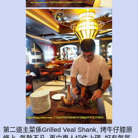
第二道主菜係Grilled Veal Shank, 烤牛仔膝原
條上, 氣勢不凡, 再由專人切件上碟, 好有氣氛.