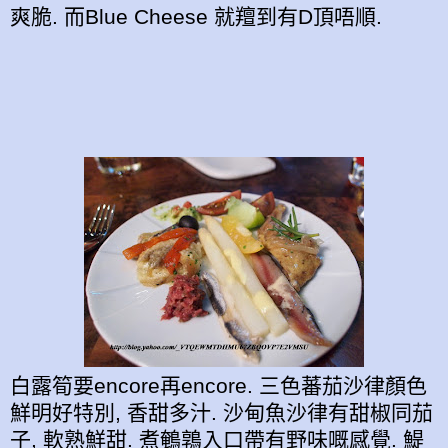
爽脆. 而Blue Cheese 就羶到有D頂唔順.
白露筍要encore再encore. 三色蕃茄沙律顏色
鮮明好特別, 香甜多汁. 沙甸魚沙律有甜椒同茄
子, 軟熟鮮甜. 煮鵪鶉入口帶有野味嘅感覺. 鯷