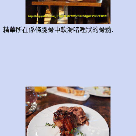
精華所在係條腿骨中軟滑啫哩狀的骨髓.