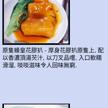
原隻蠔皇花膠扒 - 厚身
花膠扒
原隻
上, 配
以
香濃
頂湯
芡汁,
以
刀叉品嚐,
入口軟糯
滑
溜,
啖啖滋味令人
回味無
窮.