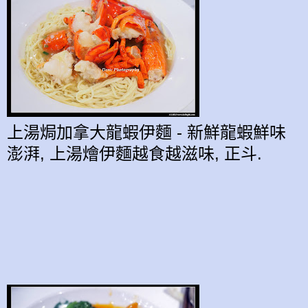
上湯焗加拿大龍蝦伊麵 - 新鮮
龍蝦
鮮味
澎湃, 上湯燴
伊麵
越食越滋味, 正斗
.