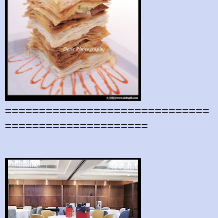
==============================
=====================