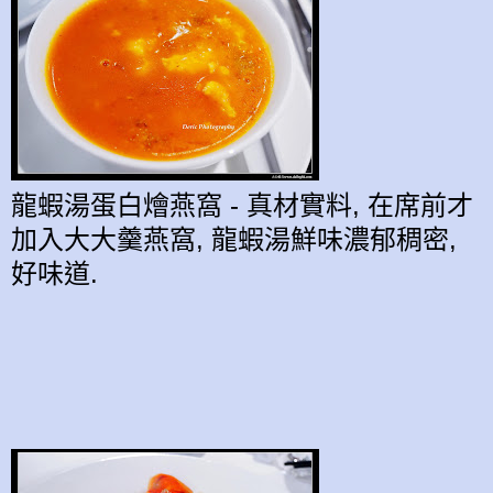
龍蝦湯蛋白燴燕窩 -
真材實料,
在席前才
加入大大羹
燕窩,
龍蝦湯
鮮味濃郁稠密,
好味道.