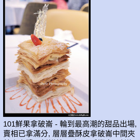
101鮮果拿破崙 - 輪到最高潮的甜品出場,
賣相已拿滿分, 層層疊酥皮
拿破崙
中間夾