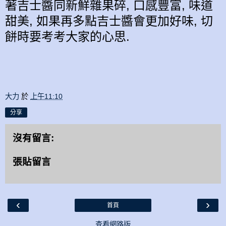
著吉士醬同新
鮮雜果
碎, 口感豐富, 味道
甜美, 如果再多點
吉士
醬
會更加好味, 切
餅時要考
考
大家的
心思
.
大力
於
上午11:10
分享
沒有留言:
張貼留言
‹
›
首頁
查看網路版