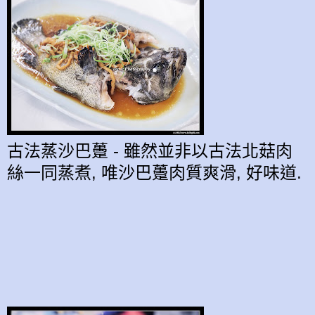
古法蒸沙巴躉 - 雖然並非以
古法
北菇肉
絲
一同
蒸煮,
唯
沙巴躉
肉質爽滑, 好味道
.