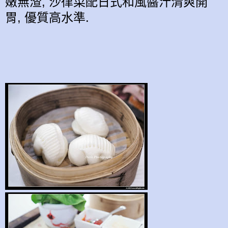
嫩無渣, 沙律菜配日式和風醬汁清爽
開
胃,
優質高水準
.