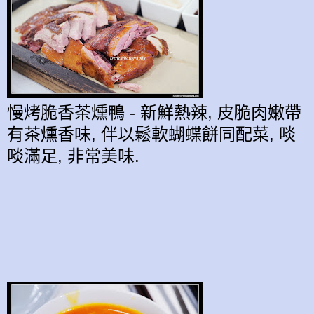
慢烤脆香茶燻鴨 - 新鮮熱辣, 皮脆肉嫩帶
有
茶燻
香味, 伴以鬆軟蝴蝶餅同配菜
,
啖
啖
滿足,
非常
美
味
.