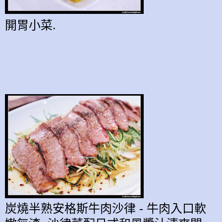
開胃小菜.
炭燒半熟安格斯牛肉沙律 - 牛肉入口軟