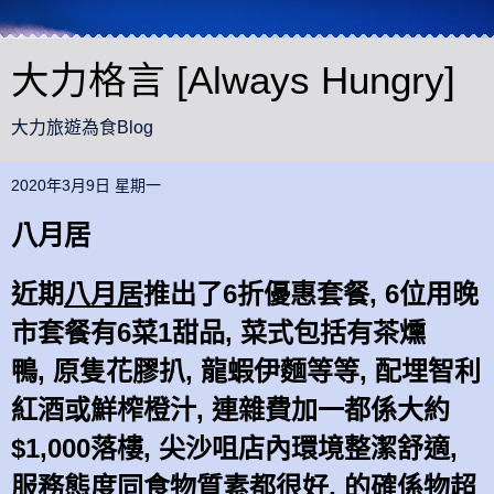
大力格言 [Always Hungry]
大力旅遊為食Blog
2020年3月9日 星期一
八月居
近期
八月居
推出了6折優惠套餐, 6位用晚
市
套餐
有
6菜1甜品, 菜式包括有
茶燻
鴨,
原隻花膠扒,
龍蝦伊麵等等,
配
埋智利
紅
酒
或鮮榨橙汁, 連雜費加一都係大約
$1,000
落樓, 尖沙咀店內環境整潔舒適,
服務態度同
食物質素
都
很好,
的確係物超