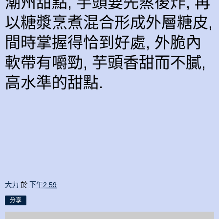
潮州甜點, 芋頭要先蒸後炸, 再
以糖漿烹煮混合形成外層糖皮,
間時掌握得恰到好處, 外脆內
軟帶有嚼勁, 芋頭香甜而不膩,
高水準的甜點.
大力
於
下午2:59
分享