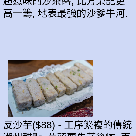
超惹味的沙茶醬, 比方榮記更
高一籌, 地表最強的沙爹牛河.
反沙芋($88) - 工序繁複的傳統