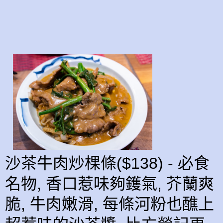
沙茶牛肉炒棵條($138) - 必食
名物, 香口惹味夠鑊氣, 芥蘭爽
脆, 牛肉嫩滑, 每條河粉也醮上