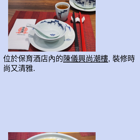
位於保育酒店內的
陳儀興尚潮樓,
裝修時
尚又清雅.