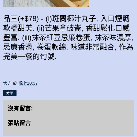
品三(+$78) - (i)斑蘭椰汁丸子, 入口煙韌
軟糯甜美. (ii)芒果拿破崙, 香甜鬆化口感
豐富. (iii)抹茶紅豆忌廉卷蛋, 抹茶味濃厚,
忌廉香滑, 卷蛋軟綿, 味道非常融合, 作為
完美一餐的句號.
大力
於
晚上10:37
分享
沒有留言:
張貼留言