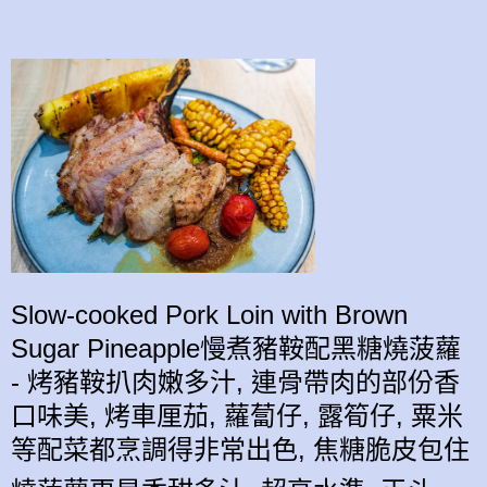
Slow-cooked Pork Loin with Brown
Sugar Pineapple慢煮豬鞍配黑糖燒菠蘿
- 烤豬鞍扒肉嫩多汁, 連骨帶肉的部份香
口味美, 烤車厘茄, 蘿蔔仔, 露筍仔, 粟米
等配菜都烹調得非常出色, 焦糖脆皮包住