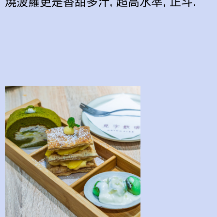
燒菠蘿更是香甜多汁, 超高水準, 正斗.