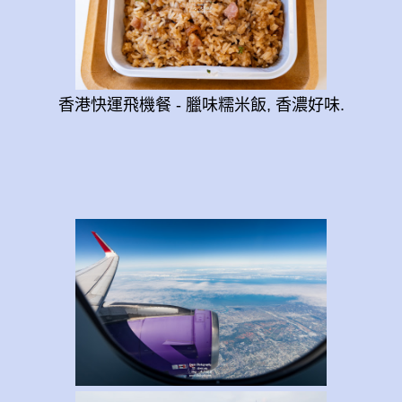
香港快運飛機餐 - 臘味糯米飯, 香濃好味.