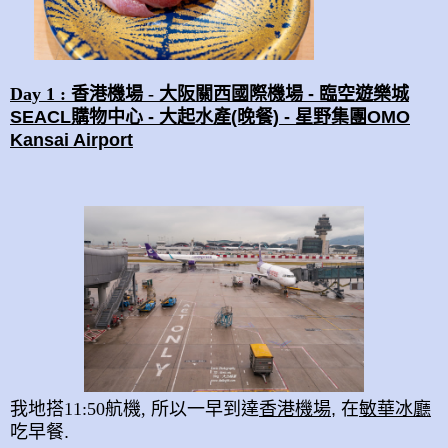
Day 1 :
香港機場
-
大阪關西國際機場 -
臨空遊樂城
SEACL
購物中心
-
大起水產(晚餐) - 星野集團OMO
Kansai Airport
我地搭11:50航機, 所以一早到達
香港機場
, 在
敏華冰廳
吃早餐.