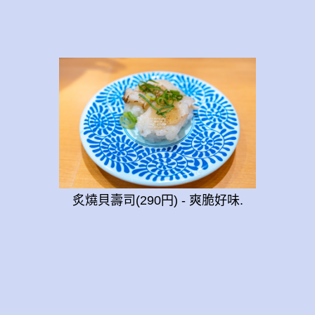
炙燒貝壽司(290円) - 爽脆好味.