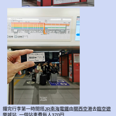
攞完行李第一時間搭
JR南海電鐵
由
關西空港
去
臨空遊
樂城站
, 一個站車費每人370円.