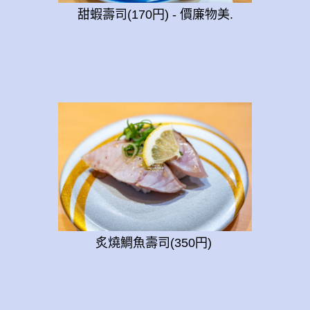
甜蝦壽司(170円) - 價廉物美.
炙燒鯛魚壽司(350円)