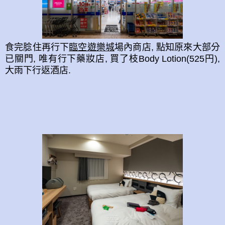
食完腍住再行下
臨空遊樂城
場內商店, 點知原來大部分
已關門, 唯有行下藥妝店, 買了枝Body Lotion(525円),
大雨下行返酒店.