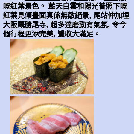
嘅紅葉景色。 藍天白雲和陽光普照下嘅
紅葉見傾畫面真係無敵絕
景,
尾站仲加埋
大阪
嘅
勝尾寺
, 超多達磨勁有氣氛, 令今
個行程更添完美, 豐收大滿足。