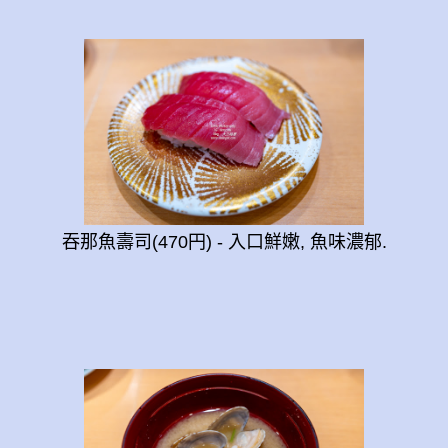
吞那魚壽司(470円) - 入口鮮嫩, 魚味濃郁.