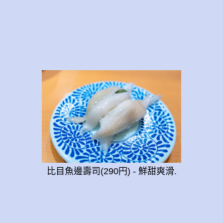
比目魚邊壽司(290円) - 鮮甜爽滑.