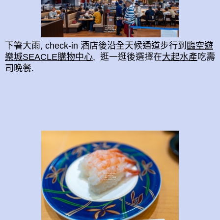
下箸大雨, check-in 酒店後沿全天候通道步行到
臨空遊
樂城SEACLE購物中心
, 逛一逛後選擇在
大起水產
吃壽
司晩餐.