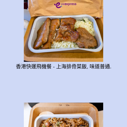
香港快運飛機餐 - 上海排骨菜飯, 味道普通.