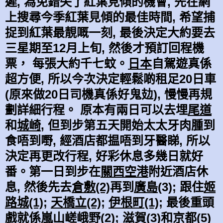
遲, 為免錯失了紅葉見傾的機會, 先在
網
上搜尋今季紅葉見傾的最佳時間, 希望捕
捉到紅葉最靚嘅一刻, 最後
決定大約要去
三星期至12月上旬, 然
後才預訂回程機
票， 每張大約千七蚊。
日本
自駕遊真係
超方便, 所以今次決定輕鬆啲租足20日車
(原來做20日司機真係好鬼攰),
慢
慢再規
劃詳細行程。 原本有兩日可以去埋
尾道
和
城崎
, 但到步第五天開始太
太
牙肉腫到
食唔到嘢, 經酒店都揾唔到牙醫睇, 所以
決定再更改行程, 好彩休息多幾日就好
番
。
第一日到步在
關西空港
附近酒店休
息, 然後先去
倉敷(2)
再到
廣島
(3); 跟住
姬
路城(1)
;
天橋立(2)
;
伊根町(1)
;
最後重頭
戲就係
嵐山嵯峨野(2);
滋賀(3)
和
京都(5)