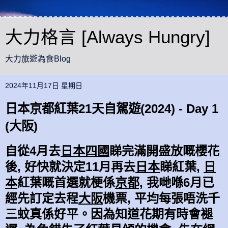
大力格言 [Always Hungry]
大力旅遊為食Blog
2024年11月17日 星期日
日本京都紅葉21天自駕遊(2024) - Day 1
(大阪)
自從4月去
日本四國
睇完滿開盛放嘅櫻花
後, 好快就決定11月再去
日本
睇
紅葉,
日
本
紅葉嘅首選就梗係
京都,
我哋喺6月已
經先訂定去程
大阪
機票, 平均每張唔洗千
三蚊真係好平
。
因為知道花期有時會褪