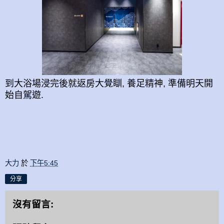
到大浴場浸完後就返房大覺瞓, 養足精神, 準備明天開
始自駕遊.
大力
於
下午5:45
分享
沒有留言: