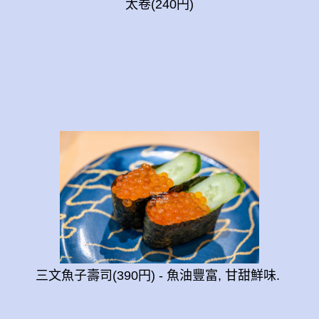
太卷(240円)
三文魚子壽司(390円) - 魚油豐富, 甘甜鮮味.